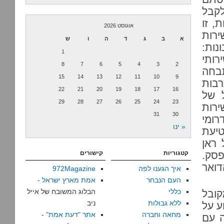
לקבל
, זו
אוגוסט 2026
ירות
א
ב
ג
ד
ה
ו
ש
ות:
1
רותי
8
7
6
5
4
3
2
תבחה
15
14
13
12
11
10
9
בות
22
21
20
19
18
17
16
יעיל של
29
28
27
26
25
24
23
רות
31
30
רומי
« ינו
טיעת
 ראן
פסק.
קטגוריות
קישורים
דואר
איך הגענו לפה
972Magazine
העם הנבחר
אמת מארץ ישראל
-
כללי
הבלוג המשובח של אייל
קובל
ללא גבולות
ניב
ע על
מחאה וחברה
אתר "דעת אמת"
-
ה עם