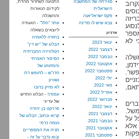
סגירתה של המחשבה
התנועה לשחרור מהדת,
רוב
הישראלית
לקידום הנאורות
וסים
פקס ישראליאנה
וההשכלה
יזה
צבא שיש לו מדינה
אתר "הלל"
- האגודה
נסוע
ליוצאים בשאלה
מספר
ארכיון
בחזרה ללאמיה
י לא
ינואר 2023
הבלוג של "יש דין"
דצמבר 2022
הטלוויזיה החברתית
משלה
נובמבר 2022
הסיפור האמיתי
דמן,
אוקטובר 2022
והמזעזע של
ספטמבר 2022
פשר.
חדו"ש – לחופש דת
יולי 2022
ניים
ושוויון
מאי 2022
תאם,
לא מזיק ברובו
אפריל 2022
עמודו!
- הבלוג החדש
פברואר 2022
של עדיגי
רים
ינואר 2022
פרויקט בן יהודה
משל.
דצמבר 2021
קרוא וכתוב, הבלוג של
ל על
נובמבר 2021
נעמה כרמי
 אלא
אוקטובר 2021
תניח את המספריים
פקות
ספטמבר 2021
ובוא נדבר על זה
-