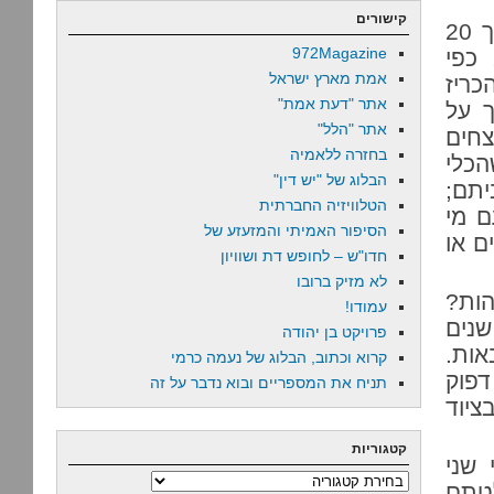
קישורים
משרד הבריאות לא עומד בעומס. זה לא במקרה. במשך 20
972Magazine
 כפי
אמת מארץ ישראל
כריז
אתר "דעת אמת"
 על
אתר "הלל"
צחים
בחזרה ללאמיה
הכלי
הבלוג של "יש דין"
יתם;
הטלוויזיה החברתית
ם מי
הסיפור האמיתי והמזעזע של
ם או
חדו"ש – לחופש דת ושוויון
לא מזיק ברובו
הות?
עמודו!
שנים
פרויקט בן יהודה
אות.
קרוא וכתוב, הבלוג של נעמה כרמי
דפוק
תניח את המספריים ובוא נדבר על זה
ציוד
קטגוריות
 שני
קטגוריות
לטתם