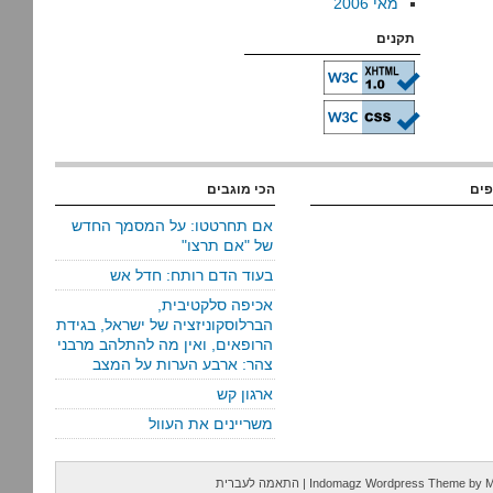
מאי 2006
תקנים
פים
הכי מוגבים
אם תחרטטו: על המסמך החדש
של "אם תרצו"
בעוד הדם רותח: חדל אש
אכיפה סלקטיבית,
הברלוסקוניזציה של ישראל, בגידת
הרופאים, ואין מה להתלהב מרבני
צהר: ארבע הערות על המצב
ארגון קש
משריינים את העוול
M
by
Indomagz Wordpress Theme
|
התאמה לעברית