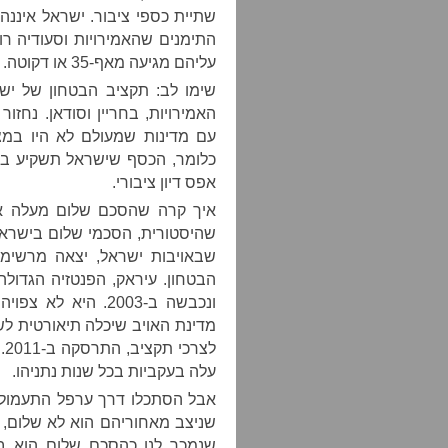
התימנים שהאמירויות וסעודיה ר
עליהם מגיעה מאף-35 או דקוטה.
שימו לב: תקציב הבטחון של י
האמירויות, בחריין וסודאן. נחז
עם מדינות שמעולם לא היו במ
כלומר, הכסף שישראל תשקיע בברי
אפס דיון ציבורי.
איך קרה שהסכם שלום מעלה את 
שהיסטורית, הסכמי שלום בישראל א
שבאויבות ישראל, יצאה מרשימ
ונכבשה ב-2003. היא
מדינת האויב שיכלה תיאורטית לש
לצ
עלה בעקביות בכל שנות נתניהו.
אבל הסתכלו דרך ערפל התעמולה
שניצב מאחוריהם הוא לא שלום, 
שנמכר לנו כהסכם שלום הוא בע