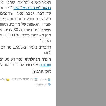
האמריקאי אייזנהואר, שהבין מ
בנאום "צלב הברזל" שלו
: "כל תו
של דבר, גניבה מאלו שרעבים ו
מולבשים. העולם המתחמש איננ
עובדיו, הגאונות של מדעניו, תקוו
עשוי לבנים 
מהן
הציוד."
הדברים נאמר
להם.
הערה מנהלתית
: מאז הפוסט ה
והתודה
. אני רוצה להודות בזאת ל
(יוסי גורביץ)
yossi
26 באוקטובר 2020
צבא ש
12 תגובות