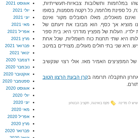
שהו במלחמות ותשלובות צבאיות-תעשייתיות,
אוגוסט 2021
תח, כל ספינת מלחמה, כל רקטה מסמנות, בסופו
יולי 2021
אינם מואכלים, מאלו הסובלים מקור ואינם
יוני 2021
ו מוציא אך כסף. הוא מבזבז את זיעתם של
מאי 2021
ת ילדיו. העלות של מפציץ מודרני היא: בית ספר
אפריל 2021
ביותר מ-30 ערים. עלותו היא שתי תחנות כוח חשמליות, שכל אחת
מרץ 2021
 משרתת עיירה של 60,000 איש. היא שני בתי חולים מעולים, מצוידים במיטב
פברואר 2021
ינואר 2021
דצמבר 2020
ו ב-1953. מחירם של המפציצים האמיר מאז. אולי רצוי שנקשיב
נובמבר 2020
אוקטובר 2020
אחרון התקבלה תרומה ב
קרן הבעת הרצון הטוב
ספטמבר 2020
תורם.
אוגוסט 2020
יולי 2020
יוני 2020
יש לו מדינה
פקס בואינגה
,
תקציב הבטחון
מאי 2020
אפריל 2020
מרץ 2020
פברואר 2020
ינואר 2020