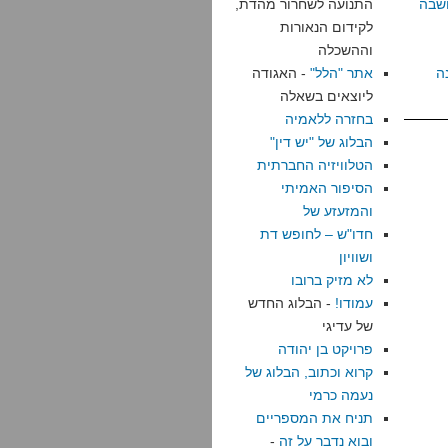
שבה
התנועה לשחרור מהדת,
לקידום הנאורות
וההשכלה
ה
אתר "הלל"
- האגודה
ליוצאים בשאלה
בחזרה ללאמיה
הבלוג של "יש דין"
הטלוויזיה החברתית
הסיפור האמיתי
והמזעזע של
חדו"ש – לחופש דת
ושוויון
לא מזיק ברובו
עמודו!
- הבלוג החדש
של עדיגי
פרויקט בן יהודה
קרוא וכתוב, הבלוג של
נעמה כרמי
תניח את המספריים
ובוא נדבר על זה
-