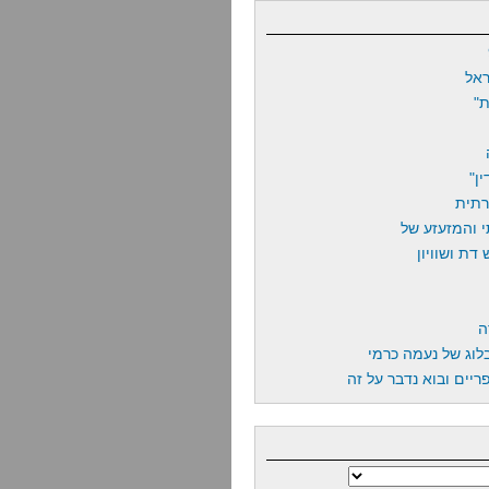
אל
"
ן"
רתית
 והמזעזע של
דת ושוויון
ה
לוג של נעמה כרמי
יים ובוא נדבר על זה