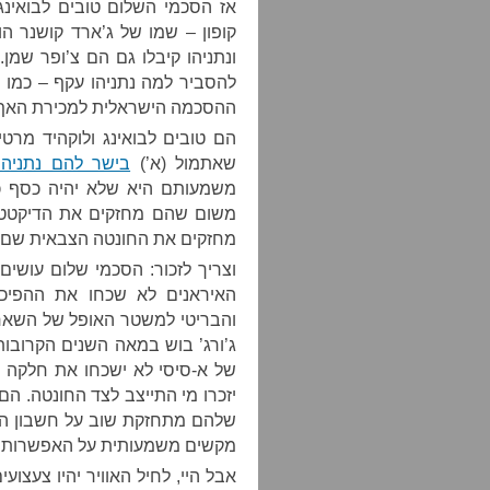
אז הסכמי השלום טובים לבואינג,
קופון – שמו של ג’ארד קושנר ה
ונתניהו קיבלו גם הם צ’ופר שמן. ד
להסביר למה נתניהו עקף – כמו
ההסכמה הישראלית למכירת האף-35 למדינות המפרץ
הם טובים לבואינג ולוקהיד מרטי
שאתמול (א’)
בישר להם נתניהו
משמעותם היא שלא יהיה כסף כז
משום שהם מחזקים את הדיקטטו
מחזקים את החונטה הצבאית שם.
וצריך לזכור: הסכמי שלום עושים
והבריטי למשטר האופל של השאח
ג’ורג’ בוש במאה השנים הקרובו
של א-סיסי לא ישכחו את חלקה 
יזכרו מי התייצב לצד החונטה. ה
שלהם מתחזקת שוב על חשבון ה
מקשים משמעותית על האפשרות הע
אבל היי, לחיל האוויר יהיו צעצו