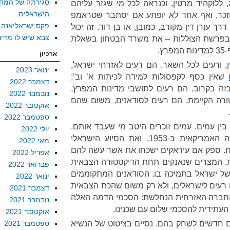
סגירתה של המח
 ללוקהיד מרטין, וכנראה לכל מי שגזר עליהם
הישראלית
וזכר, ואף אחד לא יופתע אם יסתבר שטראמפ
פקס ישראליאנה
רך עורן דין מקורב, כמובן, או בן דוד. זה יכול
צבא שיש לו מדינ
 בפרשת הצוללות – את משרד הבטחון בשאלת
.
ארכיון
ן, ורעים לכל השאר. הם רעים לאזרחי ישראל,
ינואר 2023
שאין כסף לקפסולות למידה לכיתות א’ וב’;
דצמבר 2022
ה בקרוב. הם רעים לתושבי מדינות המפרץ,
נובמבר 2022
רה הקיימת. הם רעים לסודאנים, משום שהם
אוקטובר 2022
ספטמבר 2022
 בין עמים. עמים זוכרים היטב מי שעבד אותם.
יולי 2022
האיראנים לא שכחו את ההפיכה האמריקאית ב-1953, ואת הסיוע הישראלי
מאי 2022
. ספק אם עיראקים ישכחו את אשר עשה להם
אפריל 2022
ת. המצרים שנאנקים תחת הדיקטטורה הצבאית
פברואר 2022
של ישראל בתמיכה בו. הסודאנים המתקוממים
ינואר 2022
ם רעים לישראלים, ולא רק משום שהכת הצבאית
דצמבר 2021
חברה האזרחית הנחלשת: הסכמי הדמה האלה
נובמבר 2021
תידית להסכמי שלום עם שכנינו.
אוקטובר 2021
עים חדשים לשחק בהם. נסיים בציטוט של הנשיא
ספטמבר 2021