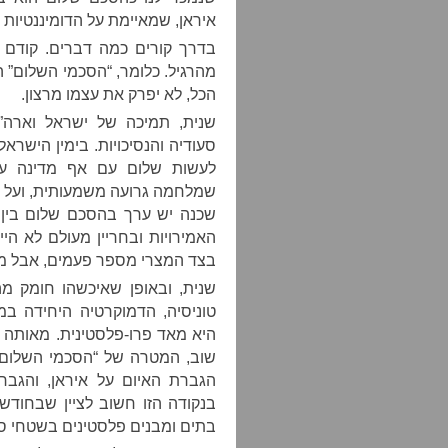
איראן, שמאיימת על הדומיננטיות 
בדרך קורים כמה דברים. קודם 
מהרגיל. כלומר, “הסכמי השלום”
הכל, לא יפרק את עצמו מרצון.
שנית, תמיכה של ישראל וארה”
סעודיה והנסיכויות. בימין הישרא
לעשות שלום עם אף מדינה ערב
שמלחמה גרועה משמעותית, ועל כ
שכנה יש ערך בהסכם שלום בין 
האמירויות ובחריין מעולם לא ה
בצד המצרי מספר פעמים, אבל מאז
שנית, ובאופן שאיכשהו חומק מה
טוניסיה, הדמוקרטיה היחידה במ
היא מאד פרו-פלסטינית. מאותה ה
שוב, המטרה של “הסכמי השלום” 
הגברת האיום על איראן, והגבר
בנקודה הזו חשוב לציין שבחוד
בתים ומבנים פלסטינים בשטחי סי