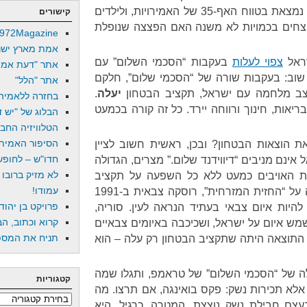
שתיית כספי ציבור. ישראל איננה נמצאת בטווח האף-35 של האמירויות, ולילדים
קישורים
וצחים בכמויות לא משנה האם הפצצה שנופלת
972Magazine
אמת מארץ ישר
שראל
צפוי לעלות
בעקבות “הסכמי השלום” עם
אתר "דעת אמת
ור שוב: בעקבות שורה של “הסכמי שלום”, חלקם
אתר "הלל"
צב מלחמה עם ישראל, תקציב הבטחון
יעלה
.
בחזרה ללאמיה
אות, חינוך ורווחה יירד. כל זה קורה בכמעט
הבלוג של "יש די
הטלוויזיה החב
הסיפור האמיתי
הוצאות הבטחון? ובכן, ראשית חשוב לציין
חדו"ש – לחופש 
ינם מניבים “דיווידנד שלום.” מצרים, הגדולה
לא מזיק ברובו
ת האויבים כמעט ללא כל השפעה על תקציב
עמודו!
הבטחון. עיראק, הפנטזיה הגדולה על “החזית המזרחית”, רוסקה צבאית ב-1991
פרויקט בן יהוד
 לא צפויה להיות איום צבאי בעתיד הנראה לעין. סוריה,
קרוא וכתוב, הב
מש איום על ישראל, ושכיכבה באיומים צבאיים
תניח את המספר
רכי תקציב, התרסקה ב-2011. התוצאה היתה שתקציב הבטחון רק עלה – הוא
 של “הסכמי השלום” של טראמפ, ותגלו שמה
קטגוריות
אלא תכירות נשק: פקס בואינגה, אם תרצו. מה
קטגוריות
צם חבילת נשק נוצצת. המטרה, כרגיל, היא