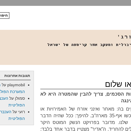
תגובות אחרונות
ו שלום
playmobil
על
ה
המערכת הפולי
ת הסכמים, צריך להבין שהמטרה היא לא
סמולן
על
העכב
ינגה
הפוליטית
 בה: מאחר ואינני אזרח של האמירויות או
רועי
על
העכברו
קטאר, לא מעניין אותי אם הן ירכשו אף-35 מארה”ב. להיפך: ככל שהיה הדבר
הפוליטית
 שלנו. מדובר בפרויקט הנשק המוטס היקר
לים להחריד. ה”אדיר” מצטיין בדבר אחד בלבד: