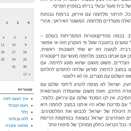
של בית סעוד ובעלי בריתו במפרץ הפרסי.
כל, חרחור מלחמה עם איראן, ברמות גבוהות
א
 האלה מעודדים מלחמה. המשטר האיראני, אחרי
א
ב
ג
ב בכמה מהדיקטטורות המסריחות בעולם –
4
3
2
לי טוענים בתגובה שעל פי העקרון הזה אי אפשר
11
10
9
ית. לטענה הזו יש שתי תשובות: ראשית,
18
17
16
ן אם אנחנו במצב מלחמה מעשי עם דיקטטורה
25
24
23
הצדדים, פשוט משום שהוא מונע לחימה. עם
31
30
יינו במצב לחימה; סודאן שלחה לוחמים להלחם
« ינו
 השלום עם מצרים, זה לא רלוונטי.
עין, ישראל לא מנסה להגיע ליחסי שלום עם
קטגוריות
זרח התיכון, וזאת משום שהעמדה הטוניסאית
סיבה, אין לנו הסכמי שלום עם עיראק. כלומר,
איך הגענו לפה
עם מדינות שלא היו איתנו במצב לוחמה היא
העם הנבחר
ת היכולת של ישראל לכבוש את הפלסטינים.
כללי
שים האחרונים ישראל נמצאת במתקפת הריסת
ללא גבולות
, ככל הנראה כחלק ממהלך של סיפוח זוחל.
מחאה וחברה