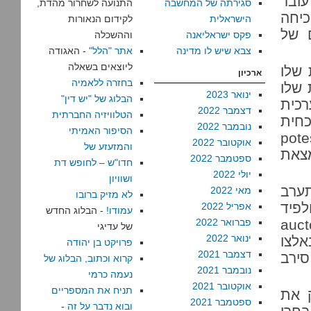
עובר
סגירתה של המחשבה
התנועה לשחרור מהדת,
כיחה
הישראלית
לקידום הנאורות
 של
פקס ישראליאנה
וההשכלה
צבא שיש לו מדינה
אתר "הלל"
- האגודה
ליוצאים בשאלה
 שלו
ארכיון
בחזרה ללאמיה
מית שלו
ינואר 2023
הבלוג של "יש דין"
כות הערכית
דצמבר 2022
הטלוויזיה החברתית
כחית
נובמבר 2022
הסיפור האמיתי
משלה והשרים שלו יש potestas
אוקטובר 2022
והמזעזע של
a שלהם נמצאת
ספטמבר 2022
חדו"ש – לחופש דת
יולי 2022
ושוויון
מתערב
מאי 2022
לא מזיק ברובו
לפיד
אפריל 2022
עמודו!
- הבלוג החדש
ו. אבל מאחר וה-auctoritas
פברואר 2022
של עדיגי
ינואר 2022
אלצו
פרויקט בן יהודה
דצמבר 2021
ירב
קרוא וכתוב, הבלוג של
נובמבר 2021
נעמה כרמי
אוקטובר 2021
תניח את המספריים
ק את
ספטמבר 2021
ובוא נדבר על זה
-