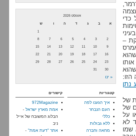
רמר,
עצמה
אוגוסט 2026
 כדי
א
ב
ג
ד
ה
ו
ש
מות
עיני
1
קת –
8
7
6
5
4
3
2
אמרס
15
14
13
12
11
10
9
שהוא
22
21
20
19
18
17
16
אותו
29
28
27
26
25
24
23
שהוא
31
30
הזו:
« ינו
 נתן
קטגוריות
קישורים
ת של
איך הגענו לפה
972Magazine
ם של
העם הנבחר
אמת מארץ ישראל
-
 על
כללי
הבלוג המשובח של אייל
ד לא
ללא גבולות
ניב
 שמו
מחאה וחברה
אתר "דעת אמת"
-