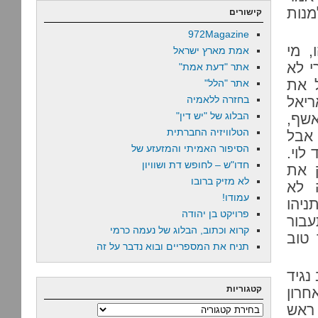
מנות
קישורים
972Magazine
, מי
אמת מארץ ישראל
י לא
אתר "דעת אמת"
 את
אתר "הלל"
ריאל
בחזרה ללאמיה
הבלוג של "יש דין"
אשף,
הטלוויזיה החברתית
אבל
הסיפור האמיתי והמזעזע של
לוי.
חדו"ש – לחופש דת ושוויון
 את
לא מזיק ברובו
 לא
עמודו!
ניהו
פרויקט בן יהודה
עבור
קרוא וכתוב, הבלוג של נעמה כרמי
 טוב
תניח את המספריים ובוא נדבר על זה
נגיד
קטגוריות
חרון
 ראש
קטגוריות