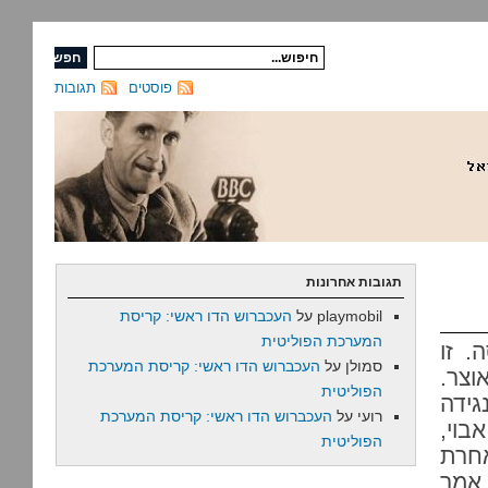
פוסטים
תגובות
תגובות אחרונות
playmobil
על
העכברוש הדו ראשי: קריסת
המערכת הפוליטית
. זו
סמולן
על
העכברוש הדו ראשי: קריסת המערכת
וצר.
הפוליטית
גידה
רועי
על
העכברוש הדו ראשי: קריסת המערכת
בוי,
הפוליטית
אחרת
 אמר