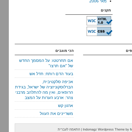
מאי 2006
תקנים
פים
הכי מוגבים
אם תחרטטו: על המסמך החדש
של "אם תרצו"
בעוד הדם רותח: חדל אש
אכיפה סלקטיבית,
הברלוסקוניזציה של ישראל, בגידת
הרופאים, ואין מה להתלהב מרבני
צהר: ארבע הערות על המצב
ארגון קש
משריינים את העוול
M
by
Indomagz Wordpress Theme
|
התאמה לעברית