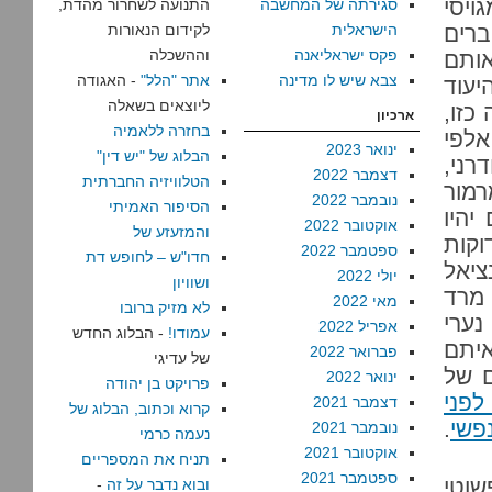
ויסי
סגירתה של המחשבה
התנועה לשחרור מהדת,
רים
הישראלית
לקידום הנאורות
פקס ישראליאנה
וההשכלה
אותם
צבא שיש לו מדינה
אתר "הלל"
- האגודה
עוד
ליוצאים בשאלה
כזו,
ארכיון
בחזרה ללאמיה
אלפי
ינואר 2023
הבלוג של "יש דין"
רני,
דצמבר 2022
הטלוויזיה החברתית
רמור
נובמבר 2022
הסיפור האמיתי
יהיו
אוקטובר 2022
והמזעזע של
קות
ספטמבר 2022
חדו"ש – לחופש דת
ציאל
יולי 2022
ושוויון
 מרד
מאי 2022
לא מזיק ברובו
נערי
אפריל 2022
עמודו!
- הבלוג החדש
איתם
פברואר 2022
של עדיגי
ם של
ינואר 2022
פרויקט בן יהודה
לפני
דצמבר 2021
קרוא וכתוב, הבלוג של
.
נובמבר 2021
נעמה כרמי
אוקטובר 2021
תניח את המספריים
ספטמבר 2021
שוטי
ובוא נדבר על זה
-