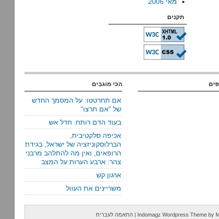
מאי 2006
תקנים
פים
הכי מוגבים
אם תחרטטו: על המסמך החדש
של "אם תרצו"
בעוד הדם רותח: חדל אש
אכיפה סלקטיבית,
הברלוסקוניזציה של ישראל, בגידת
הרופאים, ואין מה להתלהב מרבני
צהר: ארבע הערות על המצב
ארגון קש
משריינים את העוול
M
by
Indomagz Wordpress Theme
|
התאמה לעברית