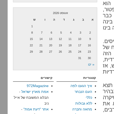
 2018. "הכל צריך לקרות ב-2017", הוא
ור,
אוגוסט 2026
כבר
א
ב
ג
ד
ה
ו
ש
 בינה
 בינו
1
8
7
6
5
4
3
2
15
14
13
12
11
10
9
 להעמיד 5,200 מתגייסים.
22
21
20
19
18
17
16
ח של
29
28
27
26
25
24
23
הזה
דית,
30
31
« ינו
, אז
דיות
קטגוריות
קישורים
תצא
איך הגענו לפה
972Magazine
בהיר
העם הנבחר
אמת מארץ ישראל
-
יקרה
כללי
הבלוג המשובח של אייל
לצבא את
ללא גבולות
ניב
בים,
מחאה וחברה
אתר "דעת אמת"
-