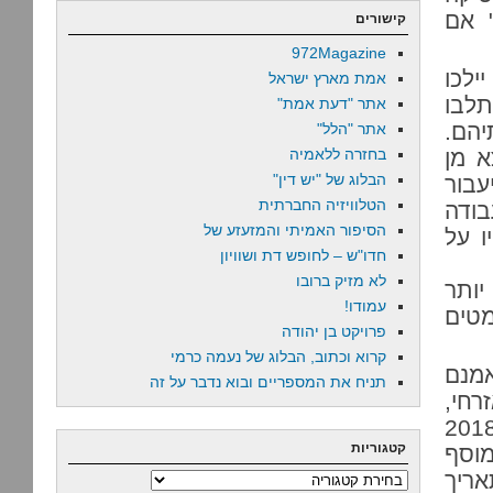
" אם
קישורים
972Magazine
לכו
אמת מארץ ישראל
תלבו
אתר "דעת אמת"
יהם.
אתר "הלל"
ן 17 ללא יוצא מן
בחזרה ללאמיה
הבלוג של "יש דין"
עבור
הטלוויזיה החברתית
בודה
הסיפור האמיתי והמזעזע של
ו על
חדו"ש – לחופש דת ושוויון
לא מזיק ברובו
ן יותר
עמודו!
טים
פרויקט בן יהודה
קרוא וכתוב, הבלוג של נעמה כרמי
אמנם
תניח את המספריים ובוא נדבר על זה
רחי,
ם הם…. יקבלו דחיית שירות, בפועל עד תחילת 2018
קטגוריות
ח ב"מוסף
אריך
קטגוריות