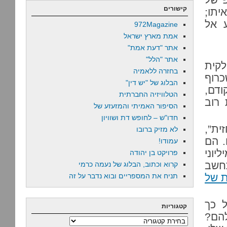
קישורים
יתו;
 אל
972Magazine
אמת מארץ ישראל
אתר "דעת אמת"
אתר "הלל"
לקית
בחזרה ללאמיה
כרוף
הבלוג של "יש דין"
ודם,
הטלוויזיה החברתית
 רוב
הסיפור האמיתי והמזעזע של
חדו"ש – לחופש דת ושוויון
ית”,
לא מזיק ברובו
. הם
עמודו!
יוני
פרויקט בן יהודה
תחשב
קרוא וכתוב, הבלוג של נעמה כרמי
ת של
תניח את המספריים ובוא נדבר על זה
ל כך
קטגוריות
להם?
קטגוריות