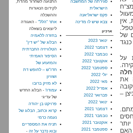
סגירתה של המחשבה
התנועה לשחרור מהדת,
צ”ח
הישראלית
לקידום הנאורות
עוול
פקס ישראליאנה
וההשכלה
 אין
צבא שיש לו מדינה
אתר "הלל"
- האגודה
טפל.
ליוצאים בשאלה
ארכיון
ם של
בחזרה ללאמיה
ינואר 2023
כנגד
הבלוג של "יש דין"
דצמבר 2022
הטלוויזיה החברתית
נובמבר 2022
הסיפור האמיתי
 על
אוקטובר 2022
והמזעזע של
ירה.
ספטמבר 2022
חדו"ש – לחופש דת
 חלה
יולי 2022
ושוויון
 את
מאי 2022
לא מזיק ברובו
קובה
אפריל 2022
עמודו!
- הבלוג החדש
צן –
פברואר 2022
של עדיגי
ינואר 2022
פרויקט בן יהודה
מתם.
דצמבר 2021
קרוא וכתוב, הבלוג של
סים
נובמבר 2021
נעמה כרמי
יותר
אוקטובר 2021
תניח את המספריים
ספטמבר 2021
 האם
ובוא נדבר על זה
-