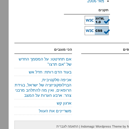
מאי 2006
תקנים
פים
הכי מוגבים
אם תחרטטו: על המסמך החדש
של "אם תרצו"
בעוד הדם רותח: חדל אש
אכיפה סלקטיבית,
הברלוסקוניזציה של ישראל, בגידת
הרופאים, ואין מה להתלהב מרבני
צהר: ארבע הערות על המצב
ארגון קש
משריינים את העוול
M
by
Indomagz Wordpress Theme
|
התאמה לעברית