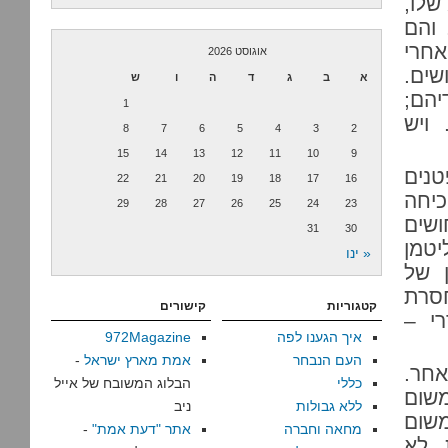
שלו,
 והם
אחרי
אוגוסט 2026
שים.
א
ב
ג
ד
ה
ו
ש
יהם;
1
 ויש
8
7
6
5
4
3
2
15
14
13
12
11
10
9
טנים
22
21
20
19
18
17
16
כיחה
29
28
27
26
25
24
23
ושים
31
30
 גם לצד מערכת ה-hasbara. ליטמן
« ינו
ן של
חסרת
קטגוריות
קישורים
י –
איך הגענו לפה
972Magazine
העם הנבחר
אמת מארץ ישראל
-
חר.
כללי
הבלוג המשובח של אייל
משום
ללא גבולות
ניב
משום
מחאה וחברה
אתר "דעת אמת"
-
 לא