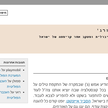
תגובות אחרונות
playmobil
על
ה
המערכת הפולי
ו
סמולן
על
העכב
, הודיע אמש (ג') שבמקרה של התקפת טילים על
הפוליטית
כל קונסטלציה שבה יוציא אותנו צה"ל לעוד
רועי
על
העכברו
ם להתפגר בשקט ולא להפריע לצבא לעבוד.
הפוליטית
ת בישראל,
הסביר אייזנקוט
, יופנו קודם כל להגנה
קצת עודף, הם יגנו גם על האזרחים.