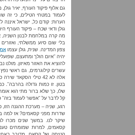
גם אלוף פיקוד העורף, יאיר גולן,
לעמוד במטחי הטילים, כי זה שו
גולן ודאי שכח – פיקוד העורף ה
מה קרה במלחמת לבנון השניה, א
בלי שום סיוע ממשלתי, ואזורים
צפון המדינה. שנית, גולן עצמו
אמר
יהיה "איום הולך ומתעצם, שפועלי
להוציא את האזור מאיזון. מולנו 
אלה לא 42 טילי הסקאד
בטון. זו כמות גדולה בהרבה". כמ
שלו, כך שלא ברור מתי הוא אומר 
קל לדבר על "אפשר לעמוד בזה" כש
רגע, שניה – מערכת ההגנה הזו, כ
שדרות מפני קסאמים? אז למה בע
שיקר לנו. במשך שנים מכרו לנו
קסאמים, למרות שמומחים טענ
הטיסה של קסאם, מדובר באחיז