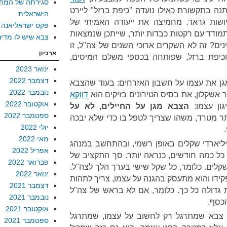
סגירתה של המח
ה בתקשורת כאילו נועדה "כיפת ברזל" ליירט
הישראלית
ושות גראד, מחמיצה את ייעודה האמיתי של
פקס ישראליאנה
מודד עם רקטות כבדות יותר, שייתכן שנמצאות
צבא שיש לו מדינ
ג'ר 5". אתם מבינים? זה לא השקרים ארוכי השנים של צה"ל, זו
ארכיון
וכיפת ברזל, שפותחה בכספי משלם המיסים,
ינואר 2023
דצמבר 2022
ן את עצמו על חשבון האזרחים: בעוד שהצבא
נובמבר 2022
ור אשקלון, את בסיס הטירונים בזיקים הוא
דווקא
אוקטובר 2022
גון עצמו:
הצבא מגן על החיילים, לא על
ספטמבר 2022
תר מטרד, משהו שצריך לטפל בו כדי שלא יבכה
יולי 2022
מאי 2022
 עלה לנו בשנת 2010 53 מיליארדי שקלים באופן רשמי, ובהתחשב במנהג
אפריל 2022
ל כמה חודשים, כנראה יותר. סך התקציב של
פברואר 2022
-321 מיליארדי שקלים. כלומר, כל שקל שישי בערך הלך לצה"ל.
ינואר 2022
ו והוא מתעסק בהגנה על עצמו, צריך לתהות
דצמבר 2021
גדולה כל כך. כלומר, אם לא בראש של צה"ל
נובמבר 2021
הכסף.
אוקטובר 2021
 צבא שמתרגל רק לחשוב על עצמו, שמתרגל
ספטמבר 2021