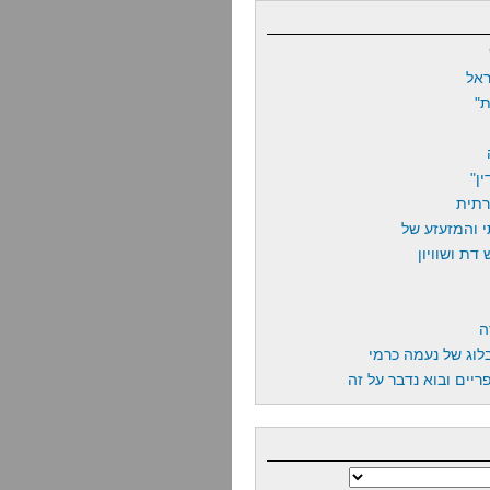
אל
"
ן"
רתית
 והמזעזע של
דת ושוויון
ה
לוג של נעמה כרמי
יים ובוא נדבר על זה