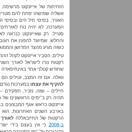
הזחיחות של אייזנקוט מרשימה, 
אשליה שמישהו יפתח להם מטריה 
האוויר, בסיסי חיל הים ובסיסי 
המערכה, לא יהיה נוח לאזרחים"
סטייל. רק שאייזנקוט כנראה ל
והחלש, שמיועד להפגין את העוב
כשזה מגיע מהצד המדושן והממוגן
טילים, הסביר אייזנקוט לקהל ההמ
שחודש קטלני אחד באינתיפאדה השניה גרם
וואלה. אם זה המצב, וטילים הם
להקיף את עצמו
במערכות נגדם? 
חיילים – שזה, נזכיר, תפקידם –
תהיה רק ב"ימים הראשונים של 
אייזנקוט כראש אגף המבצעים ב
בארבע השנים האחרונות, הוא 
הרקטות של החיזבאללה
לאורך 
ב-2008
כי אין בעצם בידי ישרא
הדיבורים על "ימי המערכה הראשונ