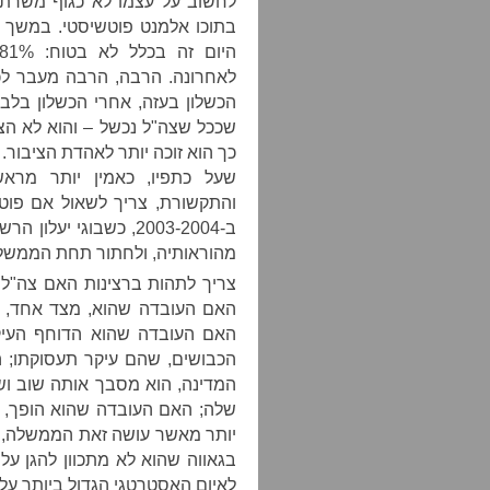
לחשוב על עצמו לא כגוף משרת 
בתוכו אלמנט פוטשיסטי. במשך ש
היום זה בכלל לא בטוח: 81% מהציבור
לאחרונה. הרבה, הרבה מעבר לכל
הכשלון בעזה, אחרי הכשלון בלבנ
כך הוא זוכה יותר לאהדת הציבור
שעל כתפיו, כאמין יותר מר
והתקשורת, צריך לשאול אם פוטש
ב-2003-2004, כשבוגי 
מהוראותיה, ולחתור תחת הממשל
צריך לתהות ברצינות האם צה"ל 
האם העובדה שהוא, מצד אחד, ש
האם העובדה שהוא הדוחף העי
הכבושים, שהם עיקר תעסוקתו; ה
המדינה, הוא מסבך אותה שוב ו
שלה; האם העובדה שהוא הופך, 
יותר מאשר עושה זאת הממשלה, ד
בגאווה שהוא לא מתכוון להגן על
לאיום האסטרטגי הגדול ביותר על