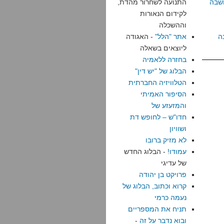
שבה
התנועה לשחרור מהדת,
לקידום הנאורות
וההשכלה
ה
אתר "הלל"
- האגודה
ליוצאים בשאלה
בחזרה ללאמיה
הבלוג של "יש דין"
הטלוויזיה החברתית
הסיפור האמיתי
והמזעזע של
חדו"ש – לחופש דת
ושוויון
לא מזיק ברובו
עמודו!
- הבלוג החדש
של עדיגי
פרויקט בן יהודה
קרוא וכתוב, הבלוג של
נעמה כרמי
תניח את המספריים
ובוא נדבר על זה
-