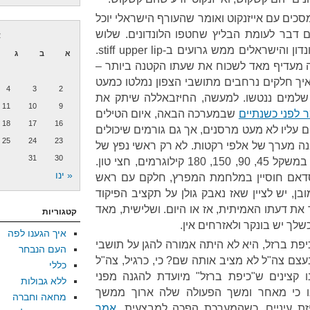
 מסכים עם אייזנקוט ואומר שהעורף הישראלי יוכל
ם דבר לעומת הבליץ שחטפו הלונדונים. שלוש
א
הערות: קודם כל, ישראל איננה לונדון והישראלים ממש גרועים ב-stiff upper lip.
א
ב
ג
יה מעדיף מאד לשכוח את שעתו הקטנה ביותר –
יך חלקים נרחבים מתושבי הצפון נמלטו כמעט
4
3
2
 שלמים ננטשו. למעשה, החיזבאללה שיתק את
11
10
9
 לפני כשנתיים
שבמערכה הבאה, איום הטילים
18
17
16
ם עליו לא מעט מרסנים, אך גם גורמים שיכולים
25
24
23
נבנה מערך של אלפי רקטות. לא רק ראשי נפץ של
31
30
עשרים קילוגרמים, גם ראשי נפץ במשקל 45, 90, 150, 180 קילוגרמים, חצי טון.
« ינו
 שירה סדאם חוסיין במלחמת המפרץ, חלקם עם ראש
ובן, יש לציין שאז נאבק גולן על תקציב הפיקוד
את דעתו האמיתית, אז או היום. ושלישית, מאד
קטגוריות
לך יש בונקר ולאזרחים אין.
איך הגענו לפה
יפת ברזל, היא לא היתה אמורה להגן על תושבי
העם הנבחר
צם צה"ל לא מציב אותה שם? כי, כרגיל, צה"ל
כללי
 קצינים ש"כיפת ברזל" מיועדת להגנה מפני
ללא גבולות
ו כי מאחר ומשך הפעולה שלה ארוך ממשך
מחאה וחברה
ת עיניים. כשהמערכת הפכה למבצעית,
אמר