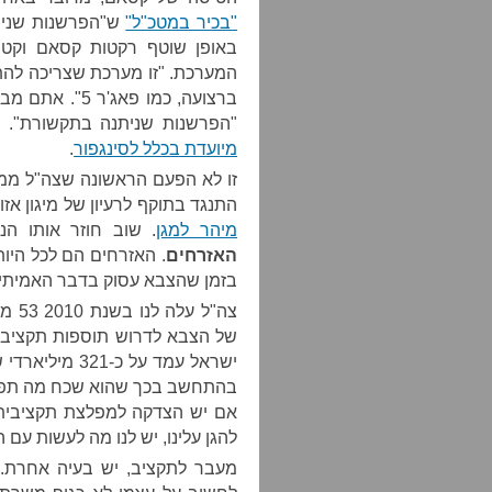
"בכיר במטכ"ל"
ש"הפרשנות שניתנ
באופן שוטף רקטות קסאם וקטי
המערכת. "זו מערכת שצריכה להת
ברצועה, כמו פא
"הפרשנות שניתנה בתקשורת". 
מיועדת בכלל לסינגפור
.
זו לא הפעם הראשונה שצה"ל ממג
התנגד בתוקף לרעיון של מיגון אז
מיהר למגן
. שוב חוזר אותו הני
האזרחים
. האזרחים הם לכל היו
בזמן שהצבא עסוק בדבר האמיתי.
צה"ל
של הצבא לדרוש תוספות תקציב כ
ישראל עמד על כ
בהתחשב בכך שהוא שכח מה תפקיד
אם יש הצדקה למפלצת תקציבית 
להגן עלינו, יש לנו מה לעשות עם 
מעבר לתקציב, יש בעיה אחרת.