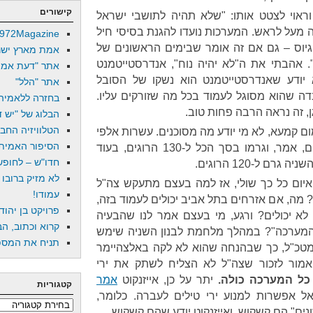
קישורים
וראוי לצטט אותו: "שלא תהיה לתושבי ישראל
מעל לראש. המערכות נועדו להגנת בסיסי חיל
972Magazine
הגיוס – גם אם זה אומר שבימים הראשונים של
אמת מארץ ישר
. אהבתי את ה"לא יהיה נוח", אנדרסטייטמנט
אתר "דעת אמת
א יודע שאנדרסטייטמנט הוא נשקו של הסובל
אתר "הלל"
דה שהוא מסוגל לעמוד בכל מה שזורקים עליו.
בחזרה ללאמיה
, זה נראה הרבה פחות טוב.
הבלוג של "יש די
הטלוויזיה החב
ום קמעא, לא מי יודע מה מסוכנים. עשרות אלפי
הסיפור האמיתי
רקטות נורו לישראל לאורך השנים, אמר, וגרמו בסך הכל ל-130 הרוגים, בעוד
חדו"ש – לחופש 
 ל-120 הרוגים.
לא מזיק ברובו
 איום כל כך שולי, אז למה בעצם מתעקש צה"ל
עמודו!
מה, אם אזרחים בתל אביב יכולים לעמוד בזה,
פרויקט בן יהוד
 לא יכולים? ורגע, מי בעצם אמר לנו שהבעיה
קרוא וכתוב, הב
המערכה"? במהלך מלחמת לבנון השניה שימש
תניח את המספר
מטכ"ל, כך שבהנחה שהוא לא לקה באלצהיימר
אמור לזכור שצה"ל לא הצליח לשתק את ירי
כל המערכה כולה.
יתר על כן, אייזנקוט
אמר
קטגוריות
ל אפשרות למנוע ירי טילים לעברה. כלומר,
קטגוריות
ים" הם קשקוש, ואייזנקוט יודע שהם קשקוש.