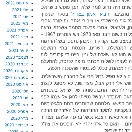
אלא כמטרה בפני עצמה, הוא גם כזה שמכיל
אוגוסט 2021
נים היה נהוג לומר שלא יתכן פוטש בישראל.
יולי 2021
הביעו אמון בצה"ל
בסקר שנערך
יוני 2021
 גוף ממשלתי או ציבורי אחר. זה קורה אחרי
מאי 2021
ון, ולעזאזל, אחרי פרשת מסמך אשכנזי. נראה
אפריל 2021
שככל שצה"ל נכשל – והוא לא הצליח בשום דבר מאז 1973 ויש אומרים 1967 –
מרץ 2021
. במצב שבו הקודקוד המכהן נתפס, בשל הדרגות
פברואר 2021
אש הממשלה, השרים, הכנסת, בתי המשפט
ינואר 2021
 הוא לא שאלה של זמן. היינו די קרובים לזה
דצמבר 2020
יעלון הרשה לעצמו לשלוח מכתבי נזיפה לכנסת, להתעלם
נובמבר 2020
ה המכהנת. בכלל לא בטוח שהסכנה חלפה.
אוקטובר 2020
הוא לא טפיל גדול מדי על החברה הישראלית.
ספטמבר 2020
ש אלי הדק אבל, מצד שני, לא מסוגל לנצח;
אוגוסט 2020
קרי להמשך התבוססותה של ישראל בשטחים
יולי 2020
אם העובדה שבשל נטייתו להגן על עצמו לפני
יוני 2020
שוב בפשעי מלחמה שחותרים תחת הלגיטימיות
מאי 2020
בעקביות, למוקד ההזדהות של האזרחים הרבה
אפריל 2020
ווקא כאשר הצבא נכשל בהגנה עליהם ומצהיר
מרץ 2020
יהם – האם כל אלה יחדיו לא הופכים את צה"ל
פברואר 2020
 מדינת ישראל.
ינואר 2020