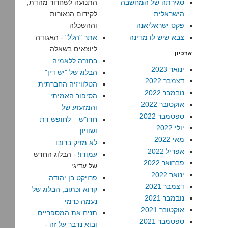
סגירתה של המחשבה
התנועה לשחרור מהדת,
הישראלית
לקידום הנאורות
פקס ישראליאנה
וההשכלה
צבא שיש לו מדינה
אתר "הלל"
- האגודה
ליוצאים בשאלה
ארכיון
בחזרה ללאמיה
ינואר 2023
הבלוג של "יש דין"
דצמבר 2022
הטלוויזיה החברתית
נובמבר 2022
הסיפור האמיתי
אוקטובר 2022
והמזעזע של
ספטמבר 2022
חדו"ש – לחופש דת
יולי 2022
ושוויון
מאי 2022
לא מזיק ברובו
אפריל 2022
עמודו!
- הבלוג החדש
פברואר 2022
של עדיגי
ינואר 2022
פרויקט בן יהודה
דצמבר 2021
קרוא וכתוב, הבלוג של
נובמבר 2021
נעמה כרמי
אוקטובר 2021
תניח את המספריים
ספטמבר 2021
ובוא נדבר על זה
-