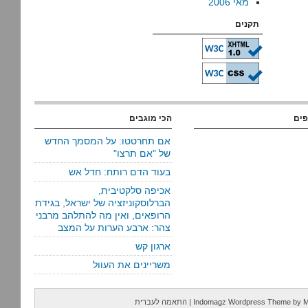
מאי 2006
תקנים
פים
הכי מוגבים
אם תחרטטו: על המסמך החדש
של "אם תרצו"
בעוד הדם רותח: חדל אש
אכיפה סלקטיבית,
הברלוסקוניזציה של ישראל, בגידת
הרופאים, ואין מה להתלהב מרבני
צהר: ארבע הערות על המצב
ארגון קש
משריינים את העוול
M
by
Indomagz Wordpress Theme
|
התאמה לעברית