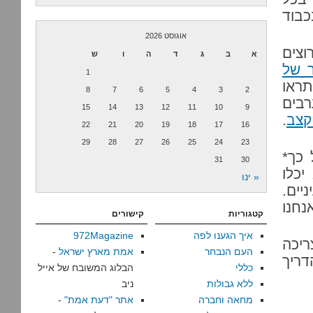
כבוד
אוגוסט 2026
וצים
א
ב
ג
ד
ה
ו
ש
 של
1
תראו
8
7
6
5
4
3
2
רבים
15
14
13
12
11
10
9
קצב
.
22
21
20
19
18
17
16
29
28
27
26
25
24
23
 כך*
31
30
יכלו
« ינו
יים.
נחנו
קטגוריות
קישורים
איך הגענו לפה
972Magazine
ריכה
העם הנבחר
אמת מארץ ישראל
-
דריך
כללי
הבלוג המשובח של אייל
ללא גבולות
ניב
מחאה וחברה
אתר "דעת אמת"
-