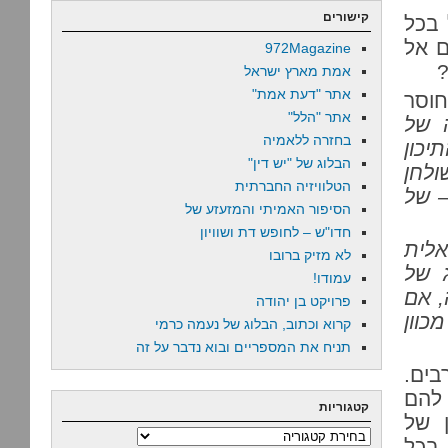
קישורים
 בכל
ם אל
972Magazine
?
אמת מארץ ישראל
אתר "דעת אמת"
חוסר
אתר "הלל"
 של
בחזרה ללאמיה
יכון
הבלוג של "יש דין"
ולחן
הטלוויזיה החברתית
– של
הסיפור האמיתי והמזעזע של
חדו"ש – לחופש דת ושוויון
אלית
לא מזיק ברובו
 של
עמודו!
,
אם
פרויקט בן יהודה
מכוון
קרוא וכתוב, הבלוג של נעמה כרמי
תניח את המספריים ובוא נדבר על זה
בים.
 להם
קטגוריות
ן של
קטגוריות
 בכל