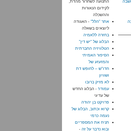
שבה
התנועה לשחרור מהדת,
לקידום הנאורות
וההשכלה
ה
אתר "הלל"
- האגודה
ליוצאים בשאלה
בחזרה ללאמיה
הבלוג של "יש דין"
הטלוויזיה החברתית
הסיפור האמיתי
והמזעזע של
חדו"ש – לחופש דת
ושוויון
לא מזיק ברובו
עמודו!
- הבלוג החדש
של עדיגי
פרויקט בן יהודה
קרוא וכתוב, הבלוג של
נעמה כרמי
תניח את המספריים
ובוא נדבר על זה
-