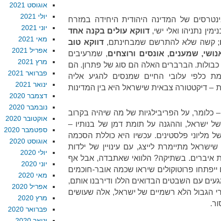
אוגוסט 2021
יולי 2021
טרסים של המדינה היהודית היחידה במזרח
יוני 2021
ימין נתניהו ואלי ישי,
דווקא עולים בקנה אחד
מאי 2021
; קשה שלא להתרשם שמבחינתם,
דווקא טוב
אפריל 2021
שי, שמענים, אונסים ורוצחים
, שמרעיבים
מרץ 2021
 כבולות. הברברים האלה הם סוג של פתרון. הם
פברואר 2021
 כלפי עלובי החיים שמנסים להגיע אליה
ינואר 2021
– דיקטטורה צבאית שישראל היא בין המדינות
דצמבר 2020
נובמבר 2020
 כלומר, על הפריבילגיות של מה שיהיה בקרוב
אוקטובר 2020
ל ישראל, וההגנה על תומת דמן של בנותיו –
ספטמבר 2020
 מליוני פלסטינים. עכשיו היא כוללת הסכמה
אוגוסט 2020
ישראל מתיימרת לייצג, עם עינויין של ילדות
יולי 2020
 איברים. בשתיקה? הלוואי שאתבדה, אבל אף
יוני 2020
ייפתחו פרוטוקולים שיראו שכמה אובר-חוכמים
מאי 2020
מגעים עם השבטים הבדואים הללו ודירבנו אותם,
אפריל 2020
 הגבול הלא רשמיים של ישראל, אלה שעושים
מרץ 2020
ר.
פברואר 2020
ינואר 2020