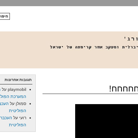
תגובות אחרונות
חחחחח!
playmobil
על
ה
המערכת הפולי
סמולן
על
העכב
הפוליטית
רועי
על
העכברו
הפוליטית