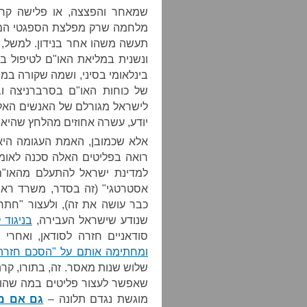
שמאחר והפצצה, או פלישה קרקע
מלחמה שרק מפלצת הספגטי המעו
תעשה משהו אחר בנידון. למשל, 
ונשנית במליאת האו"ם לטיפול ב
בינלאומי בסיני, ושמה שקורה ב
של כוחות האו"ם בסרברניצה וב
לישראל מגורלם של האנשים האלה
יודע, עשרה אחוזים מהלחץ שהיא 
אלא שכמובן, האמת העגומה היא 
רואה בפליטים האלה סכנה לאומ
למדינת ישראל להתעלם מהאו"ם 
אסטרטגי" (זה בסדר, משרד ראש
כבר עושה את זה), ולעצור "חתר
שנודע שישראל העבירה,
בניגוד 
סודאניים חזרה לסודאן, ואחרי 
ומחתימה אותם על "הסכם חזרה 
שלוש שנות מאסר. זה, בתורו, ק
שאפשר לעצור פליטים במה שהוא 
מוגשת נגדם תלונה –
גם אם מת