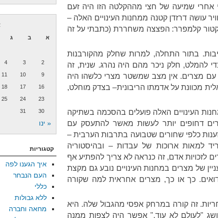
י אחרי שמיעה של חצי מההקלטה הזו היה זעם
ר עושה דרזדן קטנה ממחנות העינויים האלה –
א
יקטור קלמפרר: הפצצה משחררת (כתבתי על זה
א
ב
ג
יבות. בתור התחלה, למרות שחלק מהקורבנות
4
3
2
די להמלט, חלק ניכר מהם היה נהרג. שנית, זה
11
10
9
עם מצרים. אין מצב שמשטר מצרי כלשהו היה
ית מכוונת על אדמתו הריבונית– בצדק מוחלט,
18
17
16
25
24
23
מחנות העינויים האלה פועלים בהסכמה בשתיקה
30
31
ים דחופים יותר לעשות מאשר להתעסק עם
« ינו
נות כלפי שחורים שטבועה בתרבות הערבית –
יד למאות ארוכות של עבדות – ובהיסטוריה
קטגוריות
 לזכויות אדם, זה כנראה לא צריך להפתיע אף
איך הגענו לפה
ין של מצרים במחנות העינויים נובע גם מקצת
העם הנבחר
ואים. כך או כך, מצרים אחראית למה שקורה
כללי
ללא גבולות
יות. זה קורה במרחק אפסי מהגבול שלה. היא
מחאה וחברה
ג "לעולם לא עוד." אפשר היה לצפות ממנה