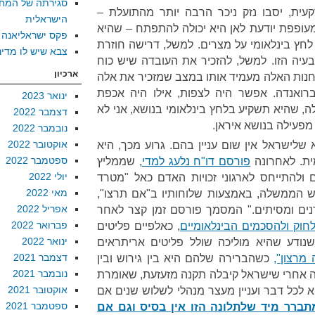
סגירתה של המח
ית, יסבו נזק ניכר הרבה יותר מהתועלת –
הישראלית
פפת יודעת לאן היא יכולה להתפתח – שהיא
פקס ישראליאנה
לחץ בינלאומי על מצרים. למשל, דרישה חוזרת
צבא שיש לו מדינ
בעיה הזו. למשל, להזכיר את העובדה שיש כוח
ארכיון
מחנות האלה מעמיד אותו במצב שמזכיר את אלה
רואנדה. אפשר היה לצפות, אילו היה אכפת
ינואר 2023
, שהיא תשקיע בלחץ בינלאומי בנושא, אני לא
דצמבר 2022
מפעילה בנושא איראן.
נובמבר 2022
אוקטובר 2022
שלישראל אין שום עניין בהם. גרוע מכך, היא
ספטמבר 2022
ית. לאחרונה
פורסם דו"ח נלעג למדי
, שממליץ
יולי 2022
ולהתייחס לארגוני זכויות האדם כאל "מטרד
מאי 2022
 הממשלה, באמצעות שלוחותיו ב"אם תרצו",
אפריל 2022
נים ומסיתים." המסמך פורסם זמן קצר לאחר
פברואר 2022
לחוק ולהסכמים הבינלאומיים
, כאלפיים פליטים
ינואר 2022
שנודע שהיא מוליכה שולל פליטים אריתראים
דצמבר 2021
מרצון",
כשהברירה שלהם היא בין גירוש ובין
נובמבר 2021
רה אחרי שישראל קיבלה תקנה מזעזעת, שאומרת
אוקטובר 2021
לכל דבר ועניין מעצר מנהלי לשלוש שנים אם
ספטמבר 2021
ברר מיד שלתלונה הזו אין בסיס וגם אם