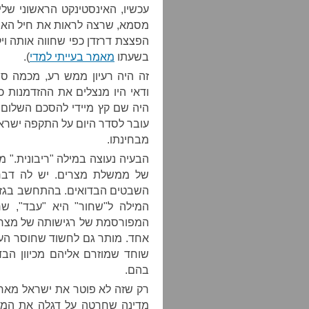
עכשיו, האינסטינקט הראשוני של
מסמא, שרצה לראות את חיל האווי
הפצצת דרזדן כפי שחווה אותה ו
בשעתו
מאמר בעייתי למדי
).
זה היה רעיון ממש רע, מכמה ס
ודאי היו מנצלים את ההזדמנות כ
היה שם קץ מיידי להסכם השלום 
עובר לסדר היום על התקפה ישראל
מבחינתו.
הבעיה נעוצה במילה "ריבונית." 
של ממשלת מצרים. יש לה דבר
השבטים הבדואים. בהתחשב בגזע
המילה ל"שחור" היא "עבד", שר
המפורסמת של רגישותה של מצרים
אחד. מותר גם לחשוד שחוסר העני
שוחד שמוזרם אליהם מכיוון הבד
בהם.
רק שזה לא פוטר את ישראל מאחר
מדינה שחרטה על דגלה את המוש