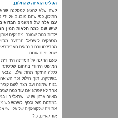
הפליט הוא זה שהתלונן
.
קשה שלא להגיע למסקנה שהאינ
התיכון, כפי שהם מובנים על ידי בנ
עם אלה של המענים הבדואים
שיש שם כמה חלאות המין האנו
ילדות בנות שמונה ומחזיקים אותן
מספקים לישראל הרתעה מסוימת
מהדיקטטורה הצבאית האריתראית 
שמקיימות אותה.
פעם ההגנה על המדינה היהודית –
המיעוט היהודי בתחום שליטתה ש
כללה החזקה תחת שלטון צבאי של
בשתיקה, תוך חילול זכר השואה ש
בנות שמונה ועם רצח לשם קצירת
אחד לא יופתע אם עוד כמה שנים 
מאיזה ארגון שו-שו ישראלי היו ב
במתנות נשק וכסף, לשמש כשומרי
את מה שלקוזאקים של אלי ישי אסו
אור לגויים, כן?