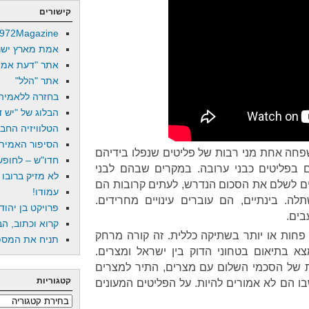
קישורים
972Magazine
אמת מארץ ישר
אתר "דעת אמת
אתר "הלל"
בחזרה ללאמיה
הבלוג של "יש די
הטלוויזיה החב
הסיפור האמיתי
חה אחת מני רבות של פליטים שנפלו בידיהם
חדו"ש – לחופש 
 בפליטים כבני ערובה. במקרים שבהם לבני
לא מזיק ברובו
ים לשלם את הסכום הנדרש, לעתים קרובות הם
עמודו!
ה. בינתיים, הם עוברים עינויים מחרידים.
פרויקט בן יהוד
בים.
קרוא וכתוב, הב
 פחות או יותר בשתיקה כללית. זה קורה מרחק
תניח את המספר
צא בתיאום בטחוני הדוק בין ישראל ומצרים.
 של הסכמי השלום עם מצרים, התיר למצרים
קטגוריות
בו הם לא אמורים להיות. על הפליטים המעונים
קטגוריות