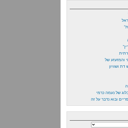
אל
"
ן"
רתית
 והמזעזע של
דת ושוויון
ה
לוג של נעמה כרמי
יים ובוא נדבר על זה