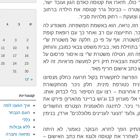
כולו, תיארו את קטוסה כאדם הגון ועובד ישר,
שטרה – כביכול גרר קטוסה את הילדה ברחוב
וצועקת – רחוק מלהיות סביר.
א
א
ב
ג
 הזו, נראה, הוא באשמת המשפחה. משנודע לה
כר, התייעצה עם רב ואחר כך עם רופאת קופת
למשטרה. אף על פי כן, חלקה של משטרת ש”י
4
3
2
בתחילת מאי, בבית משפט צבאי כמובן, והוחזק
11
10
9
 התקופה הזו, הטילה משטרת ש”י צו איסור פרסום על
18
17
16
ות הצבאית תיק ריק למעשה מראיות. זה לא
25
24
23
 כתב אישום חריף מאד.
31
30
טי הפרשה לתקשורת בקול תרועה כחלק מנסיונו
« ינו
ית כטורפת מינית. חלק ניכר מהתקשורת
ת אחרונות – רצו עם הסיפור בלי לבדוק אותו.
קטגוריות
חלקים אחרים (זכורים לטובה יוסי אלי מערוץ 13 וג’וש בריינר מהארץ) פירקו את
איך הגענו לפה
רי ניכר. לחינגה הלאומנית הצטרפו החשודים
העם הנבחר
 גלעד “הנער לעניינים מלוכלכים” ארדן, בנימין
כללי
ללא גבולות
התיק הפך לחרא. הבוקר, כאמור, לא היתה
מחאה וחברה
לשחרר את קטוסה ולגנוז את כתב האישום –