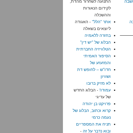
שבה
התנועה לשחרור מהדת,
לקידום הנאורות
וההשכלה
ה
אתר "הלל"
- האגודה
ליוצאים בשאלה
בחזרה ללאמיה
הבלוג של "יש דין"
הטלוויזיה החברתית
הסיפור האמיתי
והמזעזע של
חדו"ש – לחופש דת
ושוויון
לא מזיק ברובו
עמודו!
- הבלוג החדש
של עדיגי
פרויקט בן יהודה
קרוא וכתוב, הבלוג של
נעמה כרמי
תניח את המספריים
ובוא נדבר על זה
-