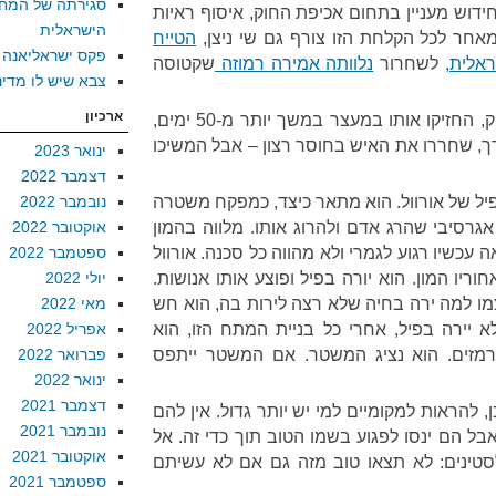
סגירתה של המח
דוש מעניין בתחום אכיפת החוק, איסוף ראיות
הישראלית
חר לכל הקלחת הזו צורף גם שי ניצן,
הטייח
פקס ישראליאנה
אלית,
לשחרור
נלוותה אמירה רמוזה
שקטוסה
צבא שיש לו מדינ
ארכיון
כלומר, לקחו בן אדם, תפרו לו תיק, החזיקו אותו במעצר במשך יותר מ-50 ימים,
 שחררו את האיש בחוסר רצון – אבל המשיכו
ינואר 2023
דצמבר 2022
פיל של אורוול. הוא מתאר כיצד, כמפקח משטרה
נובמבר 2022
גרסיבי שהרג אדם ולהרוג אותו. מלווה בהמון
אוקטובר 2022
 עכשיו רגוע לגמרי ולא מהווה כל סכנה. אורוול
ספטמבר 2022
וריו המון. הוא יורה בפיל ופוצע אותו אנושות.
יולי 2022
צמו למה ירה בחיה שלא רצה לירות בה, הוא חש
מאי 2022
א יירה בפיל, אחרי כל בניית המתח הזו, הוא
אפריל 2022
רמזים. הוא נציג המשטר. אם המשטר ייתפס
פברואר 2022
ינואר 2022
דצמבר 2021
ן, להראות למקומיים למי יש יותר גדול. אין להם
נובמבר 2021
ל הם ינסו לפגוע בשמו הטוב תוך כדי זה. אל
אוקטובר 2021
סטינים: לא תצאו טוב מזה גם אם לא עשיתם
ספטמבר 2021