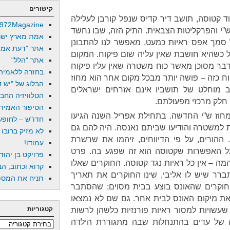
קישורים
ד קטוסה, תושב דיר קדיס שנפל קורבן לעלילה
972Magazine
”י והפרקליטות הצבאית. התיק הזה, שבו נחשד
אמת מארץ ישר
סמך אפס ראיות כמעט, מאפשר לנו להתבונן
אתר "דעת אמת
כשהיא חושבת שאין עליה שום פיקוח. המקום
אתר "הלל"
דבר מסוכן מאשר כוח משטרה שאין עליו פיקוח
בחזרה ללאמיה
קוח כזה – פושה יותר מבכל מקום אחר הוא מחוז
הבלוג של "יש די
ב מוחלט של תושביו אינם אזרחים ישראלים
הטלוויזיה החב
ה חלק מרכזי מפעולתם.
הסיפור האמיתי
חוז ש”י החדשה. בתחילת אפריל השנה הגיעו
חדו"ש – לחופש 
 למשטרה והודיעו שביתם נאנסה. היה להם גם
לא מזיק ברובו
ההורים, על פי הדיווחים, זיהמו את שרשרת
עמודו!
ל האפשרות שקטוסה הוא זה שפגע בה. פרט
פרויקט בן יהוד
מה – אין כל ראיות נגד קטוסה. החוקרים שאלו
קרוא וכתוב, הב
רר שיש לו אליבי, שינו החוקרים את תאריך
תניח את המספר
חוקרים שהאונס בוצע בבית מסוים; שהסתבר
 את מיקום האונס לבית אחר. גם שם לא נמצאו
קטגוריות
עשויות למסור ראיות פורנזיות כלשהן לרשות
 של עדים בהתנחלות שבה מתגוררת הילדה
קטגוריות