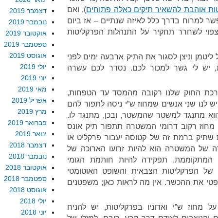
ת אוהבת להשאיר תיקים כאלה פתוחים
), ואם
דצמבר 2019
שר למרוח בדרך כלל לאיזה שנתיים – אז ביום
נובמבר 2019
פוי לשחרר תחקיר על התנהלות הפרקליטות
אוקטובר 2019
ספטמבר 2019
אוגוסט 2019
טמן וניצן לסגור את התיק ארבעה ימים לפני
יולי 2019
 יש לי גשר למכור לכם. נסדר לכם עשרה
יוני 2019
מאי 2019
ערכת החוק שלנו רקובה מהמסד עד הטפחות,
אפריל 2019
יש לנו שני אנשים שמחוז ש”י ניסה לתפור להם
מרץ 2019
הוא מתנגד למשטר שהמשטר, ובכן, מתנגד לו.
פברואר 2019
ה מחוז רקוב דרומי המשטרה תתפור תיק אונס
ינואר 2019
ת שתיק ברמת זה של קטוסה יעבור פרקליט או
דצמבר 2018
ה של המשטרה הוא להיות זרועו הארוכה של
נובמבר 2018
יה המתקוממת. תפקידה להיות חותמת הגומי
אוקטובר 2018
 של הפרקליטות הצבאית והשופט האוטומטי
ספטמבר 2018
פטי את ההכשר. אין מה לראות כאן; משפטנים
אוגוסט 2018
יולי 2018
ל מחוז ש”י ואדוניו בפרקליטות, יש להניח
יוני 2018