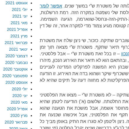
אוגוסט 2021
ילותה של משטרת ש”י במשך שנים.
אפשר
לומר
יולי 2021
 הלסת שלי נשמטה במקרה הזה. רמת הרשלנות,
יוני 2021
-התיק-הזה-ונחסל-שווארמה, הגיעה השמימה.
מאי 2021
קטוסה מגיע צמוד מדי למקרה אחר, זה של דין
אפריל 2021
מרץ 2021
וברים שתיקה. כזכור, שי ניצן שלח את משטרת
פברואר 2021
רוף תיאר שתקף. משטרת ש”י מצאה תוך זמן
ינואר 2021
כון
– זו בכל זאת משטרת ש”י – אבל פלסטיני.
דצמבר 2020
, ובהתאם הוא לא תיאר את האירוע הנכון, מיהרו
נובמבר 2020
שבהן היא המשנה לפרקליט המדינה לעניינים
אוקטובר 2020
שיששכרוף שיקר ושהוא בדה את האירוע. זו הודעה
ספטמבר 2020
הפרקליטות לא מחווה דעה על תיקים שהיא לא
אוגוסט 2020
יולי 2020
שתיקה – לא משטרת ש”י – מצאו את הפלסטיני
יוני 2020
את החלטתה. שלשום (א’) הודיעה ליטמן שהיא
מאי 2020
 מחוסר אשמה, אבל מושכת את הטענה שהוא
אפריל 2020
 תקף את הפלסטיני, אבל איכשהו שכנעה את
מרץ 2020
ניצן וליטמן לא סגרו את התיק באופן מביך כל
פברואר 2020
 לבג”ץ בדרישה שניצן יקבל החלטה (מי שזוכר
ינואר 2020