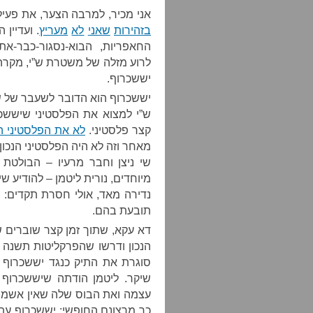
אני מכיר, למרבה הצער, את פע
בזהירות
שאני
לא
מעריץ
. ועדיין
החאפריות, הבוא-נסגור-כבר-את
לרוע מזלה של משטרת ש”י, מקרה 
יששכרוף.
יששכרוף הוא הדובר לשעבר של ש
ש”י למצוא את הפלסטיני שיששכ
קצר פלסטיני.
לא את הפלסטיני הנ
מאחר וזה לא היה הפלסטיני הנכון
שי ניצן וחבר מרעיו – הבולטת 
מיוחדים, נורית ליטמן – להודיע 
נדירה מאד, אולי חסרת תקדים: 
תובעת בהם.
דא עקא, שתוך זמן קצר שוברים 
הנכון ודרשו שהפרקליטות תשנה 
סוגרת את התיק כנגד יששכרוף
שיקר. ליטמן הודתה שיששכרוף
עצמה ואת הבוס שלה שאין אשמה. 
כך מרצונם החופשי: יששכרוף עתר