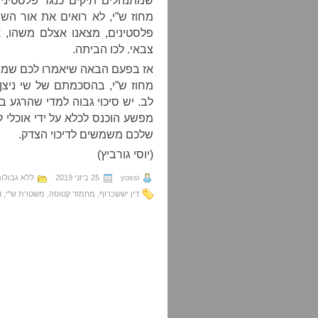
שמתנהלים תיקים כנגד פלסטינים
מחוז ש”י, לא רואים את אור השמ
פלסטינים, מצאנו אצלם משהו, א
צבאי. לכו הביתה.
אז בפעם הבאה שיאמרו לכם שמשה
מחוז ש”י, בהסכמתם של שי ניצן 
לב. יש סיכוי גבוה למדי שהרגע ב
מפשע הוכנס לכלא על ידי אוכלי 
שלכם משמשים לדיכוי הצדק.
(יוסי גורביץ)
yossi
25 ביוני 2019
ללא גבולו
דין יששכרוף
,
מחמוד קטוסה
,
משטרת ש"י
,
נ