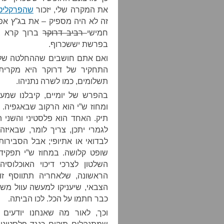
את המקרה שלי, יזכור
שהפרקליטו
זה לא היה מספיק – את בג”ץ אפ
חמישי
רביב דרוקר
ברוך קרא צ
בפרשת יששכרוף.
ואם אתם חושבים שההחלטה של לי
התחקיר של דרוקר היא מקרית,
תשלומים, כמו לשרה נתניהו.
בהפרש של יומיים, קיבלנו שמ
ומחוז ש”י הוא הרקוב שבאגפיה. 
תיק. האחד הוא פלסטיני והשני 
לגמרי יתכן, צריך לומר, שבאיז
לבדואי או אתיופי; אבל הסבירו
שופט קלושה. במחוז ש”י תפקיד
השלטון לצרכי דיכוי האוכלוס
הראשונה, שלאחריה תתווסף זו
הצבאי, שיעניקו למעשה עוול מש
כבר חתמו על הכל. לכו הביתה.
וכך, לאור מה שאנחנו יודעים ע