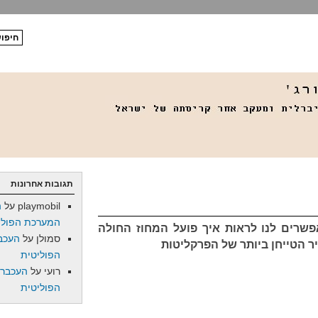
תגובות אחרונות
playmobil
על
ה
המערכת הפולי
שרים לנו לראות איך פועל המחוז החולה
סמולן
על
העכב
 הטייחן ביותר של הפרקליטות
הפוליטית
רועי
על
העכברו
הפוליטית