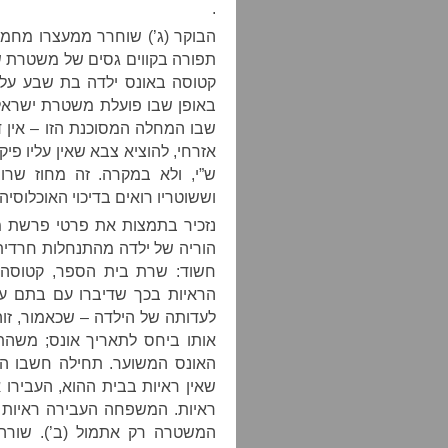
.
הבוקר (ג’) שוחרר ממעצרו מחמו
תפורה בקווים גסים של משטרת ש
קטוסה באונס ילדה בת שבע על 
באופן שבו פועלת משטרת ישראל 
שבו המחלה המסוכנת הזו – אין 
אזרחי, להוציא צבא שאין עליו פי
ש”י, ולא במקרה. זה מחוז שרו
וששוטריו רואים בדיכוי האוכלוסי
נזכיר בתמצות את פרטי פרשת מ
הוריה של ילדה מהתנחלות חרדית
חשוד: שרת בית הספר, קטוסה. 
הראיות בכך שדיברו עם בתם ע
לעדותה של הילדה – שכאמור, זוה
אותו ביחס לתאריך אונס; משהתב
האונס המשוער. תחילה חשבו ה
שאין ראיות בבית ההוא, העבירו
ראיות. המשפחה העבירה ראיות ש
המשטרה רק אתמול (ב’). שורה