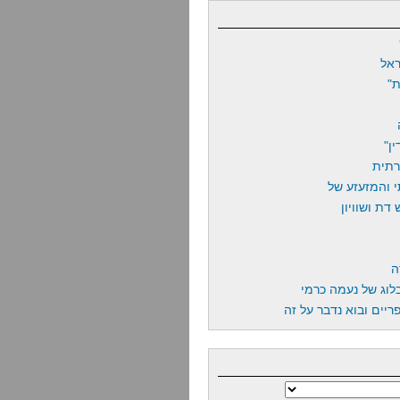
אל
"
ן"
רתית
 והמזעזע של
דת ושוויון
ה
לוג של נעמה כרמי
יים ובוא נדבר על זה