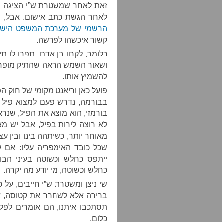
זאת לאחר שמשטרת ש”י הציגה חי
לאחר הגשת כתב אישום. אבל, מא
הרשמי של מערכת המשפט הישר
קשור איכשהו לפרשה.
ושאור השמש הראה שהתיק מופרך,
להשמיץ אותו.
פועל כאן וריאנט מקומי של חוק ה
בבורמה, נדרש פעם למצוא פיל א
בורמזי, הוא מוצא את הפיל, שנראה
לא רוצה לירות בפיל, אבל יש מאח
מאוחר יותר, כשיתהה בינו ובין ע
שכל כובד האימפריה עליו: אם ל
ייתפס כחלש וכשוטה בעיני הבו
כחלש וכשוטה, מי יודע מה יקרה.
שי ניצן ומשטרת ש”י חייבים, על כ
ברירה אלא לשחרר את קטוסה, אב
תסתכבו איתנו, הם אומרים לפל
כלום.