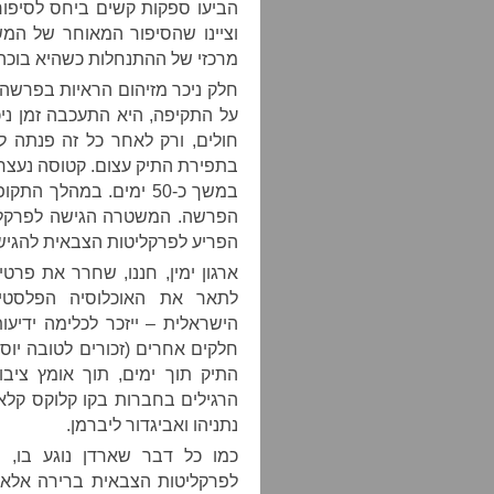
הביעו ספקות קשים ביחס לסיפור 
וציינו שהסיפור המאוחר של המ
מרכזי של ההתנחלות כשהיא בוכה 
חלק ניכר מזיהום הראיות בפרשה
על התקיפה, היא התעכבה זמן ני
חולים, ורק לאחר כל זה פנתה 
בתפירת התיק עצום. קטוסה נעצר 
במשך כ-50 ימים. במהלך
הפרשה. המשטרה הגישה לפרקליט
הפריע לפרקליטות הצבאית להגיש
ארגון ימין, חננו, שחרר את פר
לתאר את האוכלוסיה הפלסטינ
הישראלית – ייזכר לכלימה ידיעו
התיק תוך ימים, תוך אומץ ציבו
הרגילים בחברות בקו קלוקס קלאן,
נתניהו ואביגדור ליברמן.
כמו כל דבר שארדן נוגע בו, 
לפרקליטות הצבאית ברירה אלא 