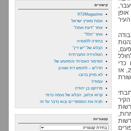
בר,
קישורים
ופן
972Magazine
עיר
אמת מארץ ישראל
אתר "דעת אמת"
בודה
אתר "הלל"
הנות
בחזרה ללאמיה
הבלוג של "יש דין"
פעם,
הטלוויזיה החברתית
חולל
הסיפור האמיתי והמזעזע של
כדי
חדו"ש – לחופש דת ושוויון
להבין את הסיבות להחלטה שלי, צריך לחזור לשנת 2011, אז
לא מזיק ברובו
שורת
עמודו!
פרויקט בן יהודה
בתי
קרוא וכתוב, הבלוג של נעמה כרמי
הקיר
תניח את המספריים ובוא נדבר על זה
דשות
ות,
קטגוריות
שות
ורים
קטגוריות