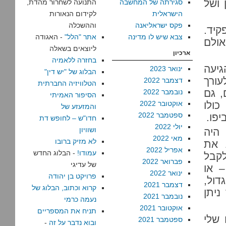
 ושל
סגירתה של המחשבה
התנועה לשחרור מהדת,
הישראלית
לקידום הנאורות
פקס ישראליאנה
וההשכלה
קיד.
צבא שיש לו מדינה
אתר "הלל"
- האגודה
אולם
ליוצאים בשאלה
ארכיון
בחזרה ללאמיה
גיעה
ינואר 2023
הבלוג של "יש דין"
עורך
דצמבר 2022
הטלוויזיה החברתית
, גם
נובמבר 2022
הסיפור האמיתי
ולו
אוקטובר 2022
והמזעזע של
ספטמבר 2022
חדו"ש – לחופש דת
יולי 2022
ושוויון
 היה
מאי 2022
לא מזיק ברובו
הטוויטר. הרשת החברתית, שאז עוד הגבילה ל-140 את
אפריל 2022
עמודו!
- הבלוג החדש
לקבל
פברואר 2022
של עדיגי
 או
ינואר 2022
פרויקט בן יהודה
ול,
דצמבר 2021
קרוא וכתוב, הבלוג של
ניתן
נובמבר 2021
נעמה כרמי
אוקטובר 2021
תניח את המספריים
 שלי
ספטמבר 2021
ובוא נדבר על זה
-