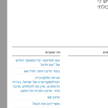
ש לי
ולתי
פים
הכי מוגבים
אם תחרטטו: על המסמך החדש
של "אם תרצו"
בעוד הדם רותח: חדל אש
אכיפה סלקטיבית,
הברלוסקוניזציה של ישראל, בגידת
הרופאים, ואין מה להתלהב מרבני
צהר: ארבע הערות על המצב
ארגון קש
משריינים את העוול