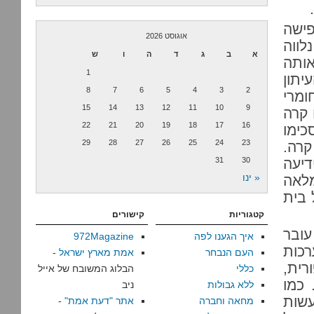
פישה
אוגוסט 2026
לווה
א
ב
ג
ד
ה
ו
ש
ותה
1
יתון
8
7
6
5
4
3
2
מרי
15
14
13
12
11
10
9
 קרה
22
21
20
19
18
17
16
כימו
29
28
27
26
25
24
23
קרה.
דיעה
30
31
« ינו
מלאה
 בית
קטגוריות
קישורים
עובר
איך הגענו לפה
972Magazine
המערכות
העם הנבחר
אמת מארץ ישראל
-
רית,
כללי
הבלוג המשובח של אייל
 כמו
ללא גבולות
ניב
שות
מחאה וחברה
אתר "דעת אמת"
-