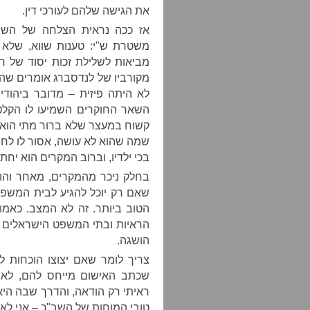
את הגישה שלהם לעורכי דין.
אז ככה נראית הצלחה של השב"
משטרת ש"י: טענות שווא, שלא 
מביאות לשלילת זכות יסוד של חשוד
מקורביו של לנדסברג אומרים שה
לא היתה פיזית – מדובר ביהודי,
השאר החוקרים השמיעו לו הקלטות
קשוח במעצר שלא ברור מתי הוא יס
שמה שהוא לא עושה, אסור לו לחתו
בכי ילדיו, וברוב המקרים הוא יחת
בחלק ניכר מהמקרים, מאחר והוא
שאם רק יוכל להגיע לבית המשפט
הטוב ביותר. זה לא המצב. כאמו
הראיות ובתי המשפט הישראלים מ
הושגה.
צריך לומר שאם יצוצו הוכחות ל
שכתב האישום מייחס להם, לא א
ראיתי רק הודאה, והדרך שבה הי
טובי המוחות של השב"כ – אני לא