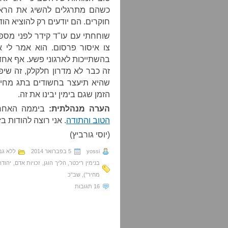
כשהם מתרגלים להשיג את הראיות
חוקרים. הם יודעים רק להוציא הוד
שוחחתי עם עו"ד קידר לפני מספ
צו איסור פרסום. הוא אמר לי 
בהשתייכות לארגוני פשע. אף אחד 
זה כבר לא מדרון חלקלק, זה שיפ
שהיא תיעצר בחשודים בתג מחיר,
הזמן שגם בימין יבינו את זה.
הערה מנהלתית:
ביממה האחרו
הטוב והתודה
. אני רוצה להודות ב
(יוסי גורביץ)
yossi
5 בפברואר 2014
ללא גב
בנימין ריכטר
,
הליך הוגן
,
זכויות אדם
,
יהודה
מחיר")
,
שב"כ
16 תגובות