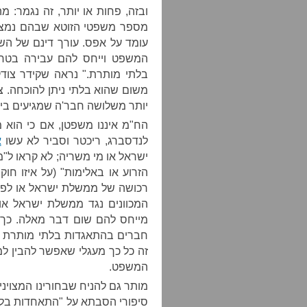
ובזה, פחות או יותר, זה נגמר: 
מספר משפטי הזוטא שבהם נמצא 
עומד על אפס. עורך דינם של הש
המשפט וייחס להם עבירה בטח
בלתי מותרת." נראה שקידר צודק
משום שהוא בלתי ניתן להוכחה. צר
יותר משלושה חבר'ה שמגיעים בי
הח"מ איננו משפטן, אם כי הוא 
לנדסברג, ריכטר וסביר לא עשו
א
ישראל או מי משריה; לא קראו ל"
הזרוע או באלימות" (על איזו חו
רכושה של ממשלת ישראל או לפגיע
המכוונים נגד ממשלת ישראל או 
מייחס להם שום דבר מאלה. כך
חברים בהתאגדות בלתי מותרת מ
זה כל כך מעגלי שאפשר להבין למ
המשפט.
מותר גם להניח שבחורינו המצויני
סיפורי הסבתא על "התאחדות בלת