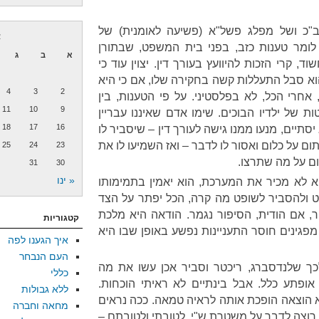
כ ושל מפלג פשל"א (פשיעה לאומנית) של
א
לומר טענות כזב, בפני בית המשפט, שבתורן
א
ב
ג
, קרי הזכות להיוועץ בעורך דין. יצוין עוד כי
וא סבל התעללות קשה בחקירה שלו, אם כי היא
4
3
2
 אחרי הכל, לא בפלסטיני. על פי הטענות, בין
11
10
9
 של ילדיו הבוכים. שימו אדם שאיננו עבריין
18
17
16
תיים, מנעו ממנו גישה לעורך דין – שיסביר לו
ם על כלום ואסור לו לדבר – ואז השמיעו לו את
25
24
23
ום על מה שתרצו.
31
30
« ינו
 לא מכיר את המערכת, הוא יאמין בתמימותו
 ולהסביר לשופט מה קרה, הכל יפתר על הצד
ר, אם הודית, הסיפור נגמר. הודאה היא מלכת
קטגוריות
פגינים חוסר התעניינות נפשע באופן שבו היא
איך הגענו לפה
העם הנבחר
כך שלנדסברג, ריכטר וסביר אכן עשו את מה
כללי
ופתע כלל. אבל בינתיים לא ראיתי הוכחות.
ללא גבולות
א הוצאה הופכת אותה לראיה טמאה. ככה נראים
מחאה וחברה
 רוצה לדבר על משטרת ש"י, לטובתי ולטובתם –