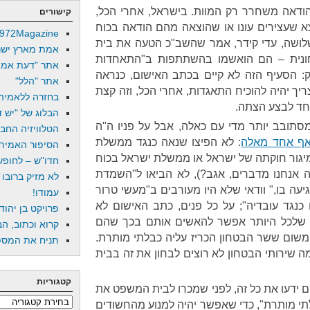
מהודאה משחרר רק המוות. בישראל, אחרי הכל,
קישורים
שעצירים עונו או שהוצאה מהם הודאה בכוח
972Magazine
לושה, עדי קידר, אמר שהשב"כ הטעה את בית
אמת מארץ ישר
ונית – הם הואשמו בהשתתפות ב"התאחדות
אתר "דעת אמת
: הסעיף הזה לא קיים בכתב האישום, כנראה
אתר "הלל"
יך יהיה להוכיח התאגדות, אחרי הכל, וזה קצת
בחזרה ללאמיה
חד לבצע הצתה.
הבלוג של "יש די
מסתובב יותר מדי עם כאלה, אבל על פניו ה"ה
הטלוויזיה החב
ף אחד מאלה
: לא הפיצו שנאה כנגד ממשלת
הסיפור האמיתי
מיגור חוקתה של ישראל או ממשלת ישראל בכוח
חדו"ש – לחופש 
קה אנחנו מדברים, אגב?), לא הביאו ל"השמדת
לא מזיק ברובו
ה בו," וודאי שלא היו מעורבים ב"מעשי טרור
עמודו!
כנגד עובדיה"; על כל פנים, כתב האישום לא
פרויקט בן יהוד
 שלכל היותר אפשר להאשים אותם בכך שהם
קרוא וכתוב, הב
שום ששר הבטחון הכריז עליה כבלתי מותרת.
תניח את המספר
ה שירותי הבטחון לא רוצים לבחון את זה בבית
קטגוריות
ם ידעו את כל זה, לפני שמכרו לבית המשפט את
קטגוריות
י מותרת", כדי שאפשר יהיה למנוע מהחשודים