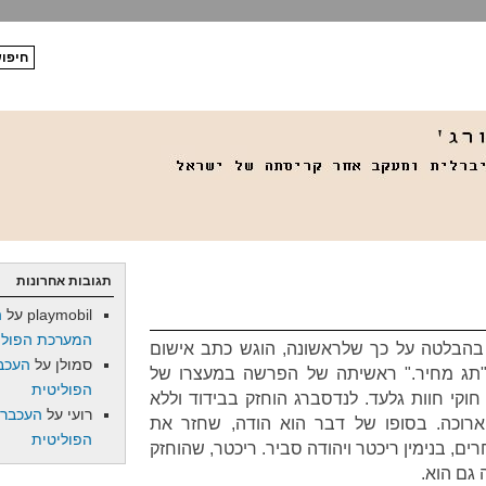
תגובות אחרונות
playmobil
על
ה
המערכת הפולי
בהבלטה על כך שלראשונה, הוגש כתב אישום
סמולן
על
העכב
 "תג מחיר." ראשיתה של הפרשה במעצרו של
הפוליטית
וקי חוות גלעד. לנדסברג הוחזק בבידוד וללא
רועי
על
העכברו
ארוכה. בסופו של דבר הוא הודה, שחזר את
הפוליטית
ם, בנימין ריכטר ויהודה סביר. ריכטר, שהוחזק
 גם הוא.