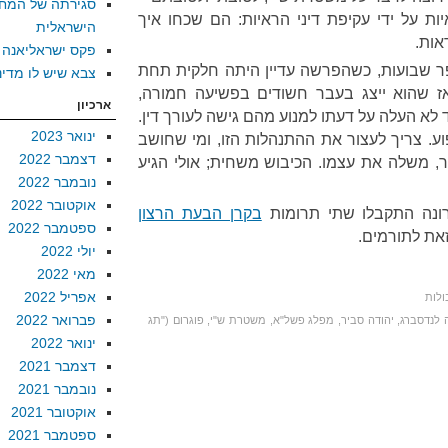
סגירתה של המח
 על ידי עקיפת דיני הראיות: הם שכחו איך
הישראלית
אות.
פקס ישראליאנה
ר שבועות, כשהפרשה עדיין היתה חלקית תחת
צבא שיש לו מדינ
אז שהוא ייצג בעבר חשודים בפשיעה חמורה,
ארכיון
לא העלה על דעתו למנוע מהם גישה לעורך דין.
ינואר 2023
וע. צריך לעצור את ההתנהלות הזו, ומי שחושב
דצמבר 2022
 משלה את עצמו. הכיבוש משחית; אולי הגיע
נובמבר 2022
אוקטובר 2022
נה התקבלו שתי תרומות
בקרן הבעת הרצון
ספטמבר 2022
זאת לתורמים.
יולי 2022
מאי 2022
אפריל 2022
ולות
פברואר 2022
 לנדסברג
,
יהודה סביר
,
מפלג פשל"א
,
משטרת ש"י
,
פוגרום ("תג
ינואר 2022
דצמבר 2021
נובמבר 2021
אוקטובר 2021
ספטמבר 2021