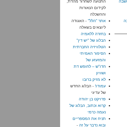
שבה
התנועה לשחרור מהדת,
לקידום הנאורות
וההשכלה
ה
אתר "הלל"
- האגודה
ליוצאים בשאלה
בחזרה ללאמיה
הבלוג של "יש דין"
הטלוויזיה החברתית
הסיפור האמיתי
והמזעזע של
חדו"ש – לחופש דת
ושוויון
לא מזיק ברובו
עמודו!
- הבלוג החדש
של עדיגי
פרויקט בן יהודה
קרוא וכתוב, הבלוג של
נעמה כרמי
תניח את המספריים
ובוא נדבר על זה
-