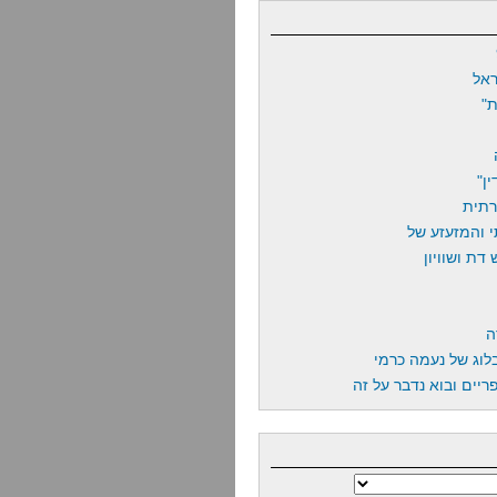
אל
"
ן"
רתית
 והמזעזע של
דת ושוויון
ה
לוג של נעמה כרמי
יים ובוא נדבר על זה