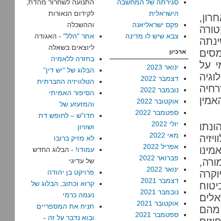
סגירתה של המחשבה
התנועה לשחרור מהדת,
הישראלית
לקידום הנאורות
רון,
פקס ישראליאנה
וההשכלה
טורה
צבא שיש לו מדינה
אתר "הלל"
- האגודה
ינתה
ליוצאים בשאלה
סים
ארכיון
בחזרה ללאמיה
י על
ינואר 2023
הבלוג של "יש דין"
וגיה
דצמבר 2022
הטלוויזיה החברתית
רחיה
נובמבר 2022
הסיפור האמיתי
אמין
אוקטובר 2022
והמזעזע של
ספטמבר 2022
חדו"ש – לחופש דת
יולי 2022
נתו
ושוויון
מאי 2022
יזיה
לא מזיק ברובו
אפריל 2022
מינו
עמודו!
- הבלוג החדש
פברואר 2022
ורה,
של עדיגי
ינואר 2022
קרה
פרויקט בן יהודה
דצמבר 2021
קרוא וכתוב, הבלוג של
טוח
נובמבר 2021
נעמה כרמי
אלים
אוקטובר 2021
תניח את המספריים
 לוותר על רכישת מזון כדי לחסוך בכסף, ו-19% מהם
ספטמבר 2021
ובוא נדבר על זה
-