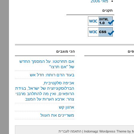
מאי 2006
תקנים
פים
הכי מוגבים
אם תחרטטו: על המסמך החדש
של "אם תרצו"
בעוד הדם רותח: חדל אש
אכיפה סלקטיבית,
הברלוסקוניזציה של ישראל, בגידת
הרופאים, ואין מה להתלהב מרבני
צהר: ארבע הערות על המצב
ארגון קש
משריינים את העוול
M
by
Indomagz Wordpress Theme
|
התאמה לעברית