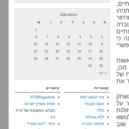
יים,
ניהו
אוגוסט 2026
רחור
א
ב
ג
ד
ה
ו
ש
ובדה
תיים
1
ה כי
8
7
6
5
4
3
2
פשרי
15
14
13
12
11
10
9
22
21
20
19
18
17
16
29
28
27
26
25
24
23
אשות
מכן,
30
31
« ינו
ת של
ר את
קטגוריות
קישורים
משחק
איך הגענו לפה
972Magazine
ר על
העם הנבחר
אמת מארץ ישראל
-
ולות
כללי
הבלוג המשובח של אייל
נושא
ללא גבולות
ניב
 שוב
מחאה וחברה
אתר "דעת אמת"
-