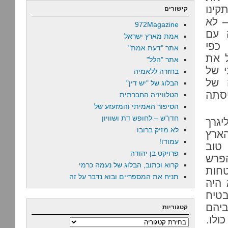
קינו
קישורים
– לא
972Magazine
 עם
אמת מארץ ישראל
 כפי
אתר "דעת אמת"
ל את
אתר "הלל"
י של
בחזרה ללאמיה
 של
הבלוג של "יש דין"
יסתה
הטלוויזיה החברתית
הסיפור האמיתי והמזעזע של
חדו"ש – לחופש דת ושוויון
ליגרך
לא מזיק ברובו
ארץ
עמודו!
 טוב
פרויקט בן יהודה
הפרש
קרוא וכתוב, הבלוג של נעמה כרמי
בטחות
תניח את המספריים ובוא נדבר על זה
 היה
בטיח
ביהם
קטגוריות
ולו.
קטגוריות