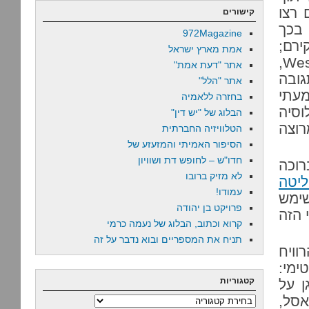
 רצו
קישורים
 בכך
972Magazine
ירם;
אמת מארץ ישראל
הוא פשוט המקבילה ההיפסטרית של כנסיית Westboro,
אתר "דעת אמת"
גובה
אתר "הלל"
מעתי
בחזרה ללאמיה
וסיה
הבלוג של "יש דין"
רוצה
הטלוויזיה החברתית
הסיפור האמיתי והמזעזע של
חדו"ש – לחופש דת ושוויון
רוכה
לא מזיק ברובו
יטה
עמודו!
ימש
פרויקט בן יהודה
 הזה
קרוא וכתוב, הבלוג של נעמה כרמי
תניח את המספריים ובוא נדבר על זה
וויח
ימי:
קטגוריות
ן על
אסל,
קטגוריות