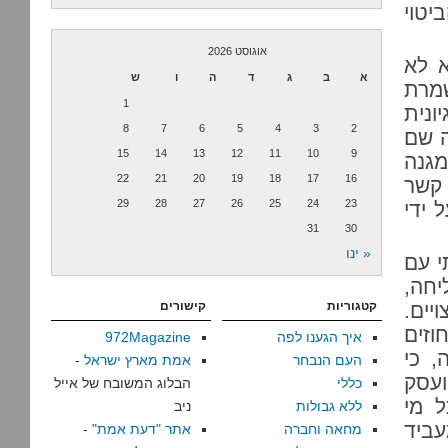
יטוי
אוגוסט 2026
א לא
א
ב
ג
ד
ה
ו
ש
שמרת
1
ונית
8
7
6
5
4
3
2
ה שם
15
14
13
12
11
10
9
מגנה
22
21
20
19
18
17
16
 קשר
29
28
27
26
25
24
23
 ידי
31
30
« ינו
י עם
יחה,
יים.
קטגוריות
קישורים
וזים
איך הגענו לפה
972Magazine
, כי
העם הנבחר
אמת מארץ ישראל
-
ועסק
כללי
הבלוג המשובח של אייל
 מי
ללא גבולות
ניב
עביד
מחאה וחברה
אתר "דעת אמת"
-