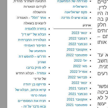
טיים
סגירתה של המחשבה
התנועה לשחרור מהדת,
דין.
הישראלית
לקידום הנאורות
פקס ישראליאנה
וההשכלה
 היו
צבא שיש לו מדינה
אתר "הלל"
- האגודה
ק בה
ליוצאים בשאלה
 חלק
ארכיון
בחזרה ללאמיה
ותים
ינואר 2023
הבלוג של "יש דין"
תם –
דצמבר 2022
הטלוויזיה החברתית
אותו
נובמבר 2022
הסיפור האמיתי
אוקטובר 2022
והמזעזע של
א עד
ספטמבר 2022
חדו"ש – לחופש דת
חשב
יולי 2022
ושוויון
ניח.
מאי 2022
לא מזיק ברובו
אפריל 2022
רעים
עמודו!
- הבלוג החדש
פברואר 2022
של עדיגי
ינואר 2022
פרויקט בן יהודה
פשר
דצמבר 2021
קרוא וכתוב, הבלוג של
יטה
נובמבר 2021
נעמה כרמי
ל לא
אוקטובר 2021
תניח את המספריים
עשו
ספטמבר 2021
ובוא נדבר על זה
-