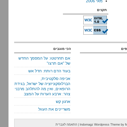
מאי 2006
תקנים
פים
הכי מוגבים
אם תחרטטו: על המסמך החדש
של "אם תרצו"
בעוד הדם רותח: חדל אש
אכיפה סלקטיבית,
הברלוסקוניזציה של ישראל, בגידת
הרופאים, ואין מה להתלהב מרבני
צהר: ארבע הערות על המצב
ארגון קש
משריינים את העוול
M
by
Indomagz Wordpress Theme
|
התאמה לעברית