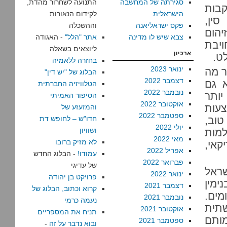
סגירתה של המחשבה
התנועה לשחרור מהדת,
קבות
הישראלית
לקידום הנאורות
ין,
פקס ישראליאנה
וההשכלה
יהום
צבא שיש לו מדינה
אתר "הלל"
- האגודה
ויבת
ליוצאים בשאלה
ארכיון
ט.
בחזרה ללאמיה
ינואר 2023
ר מה
הבלוג של "יש דין"
דצמבר 2022
א גם
הטלוויזיה החברתית
נובמבר 2022
יותר
הסיפור האמיתי
אוקטובר 2022
עות
והמזעזע של
ספטמבר 2022
טוב,
חדו"ש – לחופש דת
יולי 2022
ושוויון
למות
מאי 2022
לא מזיק ברובו
קאי,
אפריל 2022
עמודו!
- הבלוג החדש
פברואר 2022
של עדיגי
שראל
ינואר 2022
פרויקט בן יהודה
ימין
דצמבר 2021
קרוא וכתוב, הבלוג של
ומים.
נובמבר 2021
נעמה כרמי
תית
אוקטובר 2021
תניח את המספריים
מותם
ספטמבר 2021
ובוא נדבר על זה
-