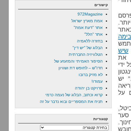
קישורים
972Magazine
רסם
אמת מארץ ישראל
ותר.
אתר "דעת אמת"
באתר
אתר "הלל"
בימה
בחזרה ללאמיה
שתמש
הבלוג של "יש דין"
שיש
הטלוויזיה החברתית
 את
הסיפור האמיתי והמזעזע של
 ידי
חדו"ש – לחופש דת ושוויון
גטון
לא מזיק ברובו
” יש
עמודו!
ריאה
פרויקט בן יהודה
ם על
קרוא וכתוב, הבלוג של נעמה כרמי
תניח את המספריים ובוא נדבר על זה
טל,
 סער
קטגוריות
נוך.
קטגוריות
ובש