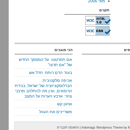
מאי 2006
תקנים
פים
הכי מוגבים
אם תחרטטו: על המסמך החדש
של "אם תרצו"
בעוד הדם רותח: חדל אש
אכיפה סלקטיבית,
הברלוסקוניזציה של ישראל, בגידת
הרופאים, ואין מה להתלהב מרבני
צהר: ארבע הערות על המצב
ארגון קש
משריינים את העוול
M
by
Indomagz Wordpress Theme
|
התאמה לעברית