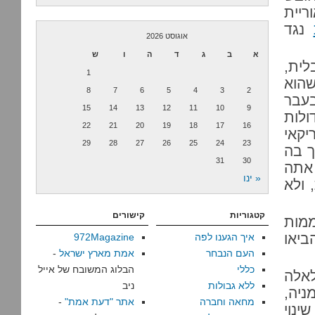
ריית
נגד
אוגוסט 2026
א
ב
ג
ד
ה
ו
ש
לית,
1
שהוא
8
7
6
5
4
3
2
עבר
15
14
13
12
11
10
9
לות
22
21
20
19
18
17
16
יקאי
29
28
27
26
25
24
23
ך בה
31
30
 אתה
« ינו
 ולא
קטגוריות
קישורים
מות
ביאו
איך הגענו לפה
972Magazine
העם הנבחר
אמת מארץ ישראל
-
כללי
הבלוג המשובח של אייל
לאלה
ללא גבולות
ניב
ניה,
מחאה וחברה
אתר "דעת אמת"
-
ינוי