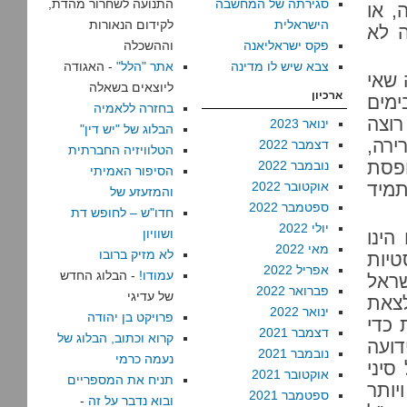
סגירתה של המחשבה
התנועה לשחרור מהדת,
, או
הישראלית
לקידום הנאורות
ם תמיד את מי שנשאר בן 20, זה לא
פקס ישראליאנה
וההשכלה
צבא שיש לו מדינה
אתר "הלל"
- האגודה
 שאי
ליוצאים בשאלה
ארכיון
ימים
בחזרה ללאמיה
רוצה
ינואר 2023
הבלוג של "יש דין"
רה,
דצמבר 2022
הטלוויזיה החברתית
פסת
נובמבר 2022
הסיפור האמיתי
תמיד
אוקטובר 2022
והמזעזע של
ספטמבר 2022
חדו"ש – לחופש דת
יולי 2022
ושוויון
הינו
מאי 2022
לא מזיק ברובו
טיות
אפריל 2022
עמודו!
- הבלוג החדש
שראל
פברואר 2022
של עדיגי
צאת
ינואר 2022
פרויקט בן יהודה
 כדי
דצמבר 2021
קרוא וכתוב, הבלוג של
דועה
נובמבר 2021
נעמה כרמי
סיני
אוקטובר 2021
תניח את המספריים
יותר
ספטמבר 2021
ובוא נדבר על זה
-