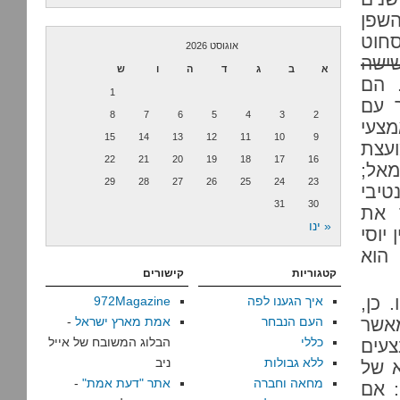
השפן
סחוט
אוגוסט 2026
ישה
א
ב
ג
ד
ה
ו
ש
 הם
1
 עם
8
7
6
5
4
3
2
מצעי
15
14
13
12
11
10
9
ועצת
22
21
20
19
18
17
16
מאל;
29
28
27
26
25
24
23
יבי
31
30
ד את
« ינו
יוסי
 הוא
קטגוריות
קישורים
 כן,
איך הגענו לפה
972Magazine
מאשר
העם הנבחר
אמת מארץ ישראל
-
כללי
הבלוג המשובח של אייל
עים
ללא גבולות
ניב
א של
מחאה וחברה
אתר "דעת אמת"
-
: אם