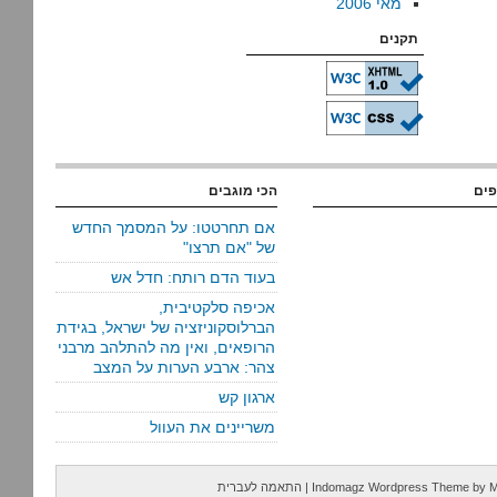
מאי 2006
תקנים
פים
הכי מוגבים
אם תחרטטו: על המסמך החדש
של "אם תרצו"
בעוד הדם רותח: חדל אש
אכיפה סלקטיבית,
הברלוסקוניזציה של ישראל, בגידת
הרופאים, ואין מה להתלהב מרבני
צהר: ארבע הערות על המצב
ארגון קש
משריינים את העוול
M
by
Indomagz Wordpress Theme
|
התאמה לעברית