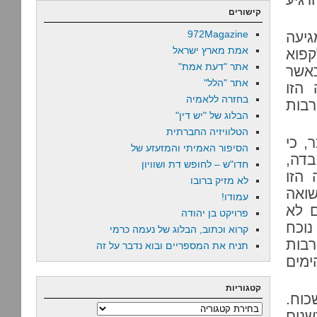
קישורים
972Magazine
גיעה
אמת מארץ ישראל
קפוא
אתר "דעת אמת"
אשר
אתר "הלל"
 הזו
בחזרה ללאמיה
רבות
הבלוג של "יש דין"
הטלוויזיה החברתית
, כי
הסיפור האמיתי והמזעזע של
דה,
חדו"ש – לחופש דת ושוויון
הזו
לא מזיק ברובו
שואה
עמודו!
ם לא
פרויקט בן יהודה
נוכח
קרוא וכתוב, הבלוג של נעמה כרמי
רבות
תניח את המספריים ובוא נדבר על זה
ימים
קטגוריות
כוח.
קטגוריות
שנים