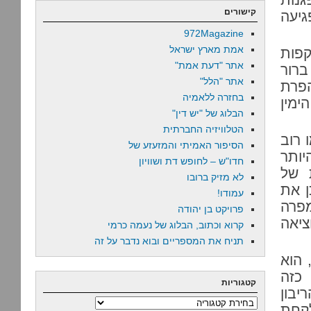
קישורים
יעה
972Magazine
אמת מארץ ישראל
פות
אתר "דעת אמת"
ברור
אתר "הלל"
פרת
בחזרה ללאמיה
ימין
הבלוג של "יש דין"
הטלוויזיה החברתית
 רוב
הסיפור האמיתי והמזעזע של
יותר
חדו"ש – לחופש דת ושוויון
 של
לא מזיק ברובו
ן את
עמודו!
מפרה
פרויקט בן יהודה
ציאה
קרוא וכתוב, הבלוג של נעמה כרמי
תניח את המספריים ובוא נדבר על זה
 הוא
כזה
קטגוריות
יבון
קטגוריות
לקחת