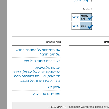
מאי 2006
תקנים
פים
הכי מוגבים
אם תחרטטו: על המסמך החדש
של "אם תרצו"
בעוד הדם רותח: חדל אש
אכיפה סלקטיבית,
הברלוסקוניזציה של ישראל, בגידת
הרופאים, ואין מה להתלהב מרבני
צהר: ארבע הערות על המצב
ארגון קש
משריינים את העוול
M
by
Indomagz Wordpress Theme
|
התאמה לעברית