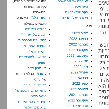
סגירתה של המחשבה
התנועה לשחרור מהדת,
ינים
הישראלית
לקידום הנאורות
עונשין: “מי
פקס ישראליאנה
וההשכלה
ה או
צבא שיש לו מדינה
אתר "הלל"
- האגודה
 כדי
ליוצאים בשאלה
ונות
ארכיון
בחזרה ללאמיה
 היה
ינואר 2023
הבלוג של "יש דין"
דצמבר 2022
הטלוויזיה החברתית
חפש,
נובמבר 2022
הסיפור האמיתי
היות
אוקטובר 2022
והמזעזע של
ספטמבר 2022
כוון
חדו"ש – לחופש דת
יולי 2022
 בלי
ושוויון
מאי 2022
ראל,
לא מזיק ברובו
אפריל 2022
יים:
עמודו!
- הבלוג החדש
פברואר 2022
הודי
של עדיגי
ינואר 2022
 הוא
פרויקט בן יהודה
דצמבר 2021
קרוא וכתוב, הבלוג של
חסים
נובמבר 2021
נעמה כרמי
חמה
אוקטובר 2021
תניח את המספריים
סופת
ספטמבר 2021
ובוא נדבר על זה
-