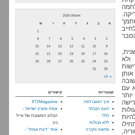
לחמה
יקה.
אוגוסט 2026
סתמך
א
ב
ג
ד
ה
ו
ש
חייב
1
הסבר
8
7
6
5
4
3
2
15
14
13
12
11
10
9
נית,
22
21
20
19
18
17
16
ולא
29
28
27
26
25
24
23
ישות
31
30
אותן
« ינו
ובה
א עם
קטגוריות
קישורים
יותר
רישה
איך הגענו לפה
972Magazine
לות
העם הנבחר
אמת מארץ ישראל
-
כללי
הבלוג המשובח של אייל
היות
ללא גבולות
ניב
חילו
מחאה וחברה
אתר "דעת אמת"
-
ריה,