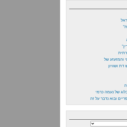
אל
"
ן"
רתית
 והמזעזע של
דת ושוויון
ה
לוג של נעמה כרמי
יים ובוא נדבר על זה