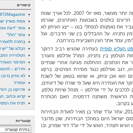
קישורים
נזכיר. “ישראל היום” יוצא לאור מזה יותר מעשור, מאז יולי 2007. לכל אורך שנות
972Magazine
 חריגים בולטים בשבועות האחרונים, שגרמו
אמת מארץ ישר
ר את נאמנותו לנפתלי בנט – ייצג העיתון לא
אתר "דעת אמת
ין נתניהו. על ההבדלים בין שני הדברים, ועל
אתר "הלל"
לימין, עמד אתר העין השביעית בהרחבה.
בחזרה ללאמיה
הבלוג של "יש די
 העליון סופית
בעתירה שהגיש רביב דרוקר
הטלוויזיה החב
הטלפון בין נתניהו, המו”ל אדלסון והעורך
הסיפור האמיתי
ר את הנתונים. ההחלטה מגיעה אחרי שנתיים
חדו"ש – לחופש 
ו, רגב ואדלסון כנגד מסירת הפרטים. ברקע
לא מזיק ברובו
 הוא אכן עיתון, או שהוא בטאון של לשכת
עמודו!
קר את העתירה היא שעל פי שורה של דיווחים,
פרויקט בן יהוד
 לכלבים על ידי אדלסון – מנהל שיחת טלפון,
קרוא וכתוב, הב
ת הראשית משתנה דרמטית. האם הכותרת
תניח את המספר
ע בקרוב.
לקראת הבחירות האחרונות, ב-2015, עתר עו”ד שחר בן מאיר לוועדת הבחירות
ום ישראל היום במהלך הבחירות, שכן מדובר
קטגוריות
 הגיש תצהיר, הוגש על ידי עו”ד דוד שמרון, ובו
קטגוריות