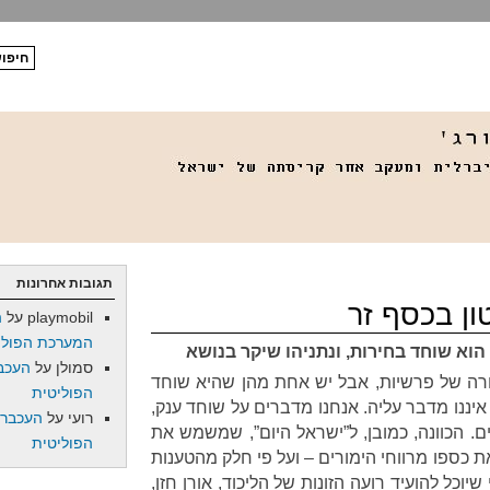
תגובות אחרונות
ון בכסף זר
playmobil
על
ה
המערכת הפולי
הוא שוחד בחירות, ונתניהו שיקר בנושא
סמולן
על
העכב
ה של פרשיות, אבל יש אחת מהן שהיא שוחד
הפוליטית
איננו מדבר עליה. אנחנו מדברים על שוחד ענק,
רועי
על
העכברו
ם. הכוונה, כמובן, ל”ישראל היום”, שמשמש את
הפוליטית
 כספו מרווחי הימורים – ועל פי חלק מהטענות
 שיוכל להועיד רועה הזונות של הליכוד, אורן חזן,