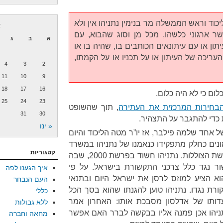
ליכוד וראש הממשלה מר בנימין נתניהו אין ולא
א
 ארגוני כלשהו, מכל מן וסוג שהבוא, עם
א
ב
ג
ון או עם עיתונאים הכותבים בו, שהיה בו או
עריכה של העיתון או על תכניו או על הקמתו,
4
3
2
11
10
9
18
17
16
כלום כי לא היה כלום.
25
24
23
בחירות המרכזית את העתירה
, תוך שהשופט
31
30
ות כדי להתגבר על התצהיר.
« ינו
ל אחד שלמה פילבר, אז יו”ר מטה הליכוד והיום
ים כחלק מתפקידו כנאמנו של נתניהו במשרד
קטגוריות
התקשורת. דוד שמרון חשוד בפרשת הצוללות. נתניהו חשוד בפרשת 2000, שבה
ור נגד כלל צרכני התקשורת בישראל. על פי
איך הגענו לפה
הוא הציע למוזס לרסן את ישראל היום ובתנאי
העם הנבחר
ורת נגדו. נתניהו טוען להגנתו שהוא בסך הכל
כללי
דותו של אדלסון מסבכת אותו: האחרון אמר
ללא גבולות
ניהו אכן פמנה אליו בבקשה לברר האם אפשר
מחאה וחברה