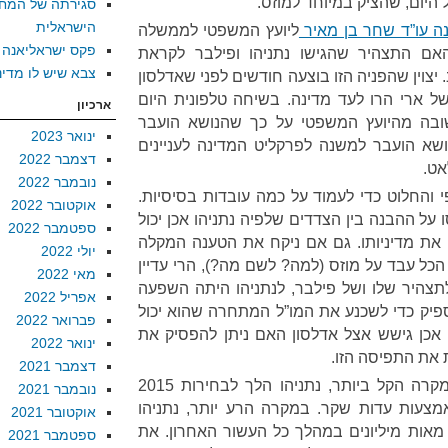
יום, שהציק במיוחד למוזס.
סגירתה של המח
הישראלית
ה עו”ד שחר בן מאיר
ליועץ המשפטי לממשלה
פקס ישראליאנה
לחקור האם התצהיר שהגישו נתניהו ופילבר לקראת
צבא שיש לו מדינ
יר כוזב. יצוין שהפניה הזו בוצעה חודשים לפני שאדלסון
ל ארי הרו לעד מדינה. בשיחה טלפונית היום
ארכיון
שובה מהיועץ המשפטי על כך שהנושא הועבר
ינואר 2023
שא הועבר למשנה לפרקליט המדינה לעניינים
דצמבר 2022
אט.
נובמבר 2022
 והחלוט כדי לעמוד על כמה עובדות בסיסיות.
אוקטובר 2022
 על ההבנה בין הצדדים שלפיה נתניהו אכן יכול
ספטמבר 2022
 את מדיניותו. גם אם ניקח את הטענה המקלה
יולי 2022
הכל עבד על מוזס (למה? לשם מה?), הרי עדיין
מאי 2022
תצהיר שלו ושל פילבר, לנתניהו היתה השפעה
אפריל 2022
ספיק כדי לשכנע את המו”ל המתחרה שהוא יכול
פברואר 2022
 אכן גישש אצל אדלסון האם ניתן להפסיק את
ינואר 2022
את התפיסה הזו.
דצמבר 2021
תצהיר שקרי הוא עדות שקר. במקרה הקל ביותר, נתניהו הלך לבחירות 2015
נובמבר 2021
צעות עדות שקר. במקרה הרע יותר, נתניהו
אוקטובר 2021
אות מיליונים במהלך כל העשור האחרון. את
ספטמבר 2021