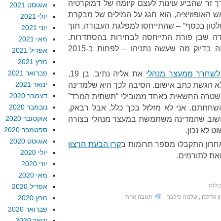
ך זר שהביע עוינות לעצם קיומה של דמוקרטיה
אוגוסט 2021
ש האופוזיציה, הוא חגג על המילים של מבקרת
יולי 2021
שלטון בכסף” – שהתייחסו למפלגת העבודה, תוך
יוני 2021
דה שבן פורת התייחסה לבחירות בהסתדרות.
מאי 2021
קניית שלטון בכסף, ובכסף זר, זה בדיוק מה שעשה נתניהו – לפחות ב-2015
אפריל 2021
מרץ 2021
פברואר 2021
לשחרר ממעצר מנהלי
את אליה נתיב, בן 19,
ינואר 2021
 הגשת כתב אישום. הסיבה לכך היא שלמדינה
דצמבר 2020
 המשטרה החשאית כאחד ממובילי “תשתית המרד”
נובמבר 2020
שחתתם. אני לא מזלזל בכך כלל, אבל רבאק,
אוקטובר 2020
חשוב שהמדינה משתמשת במעצר מנהלי בצורה
ספטמבר 2020
 לא נכון.
אוגוסט 2020
חרון התקבלו מספר תרומות ב
קרן הבעת הרצון
יולי 2020
זאת לתורמים.
יוני 2020
מאי 2020
ולות
אפריל 2020
ן אדלסון
,
שלמה פילבר
תגובה אחת
מרץ 2020
פברואר 2020
ינואר 2020