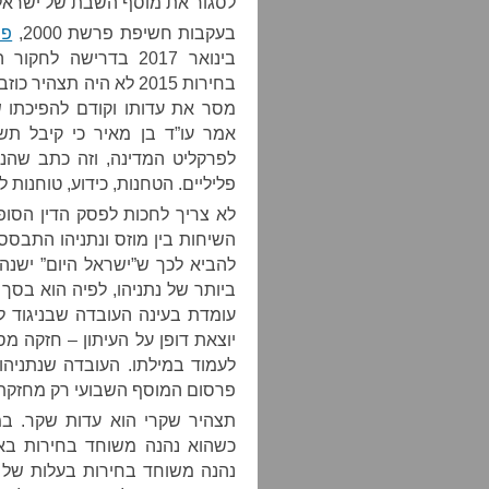
לסגור את מוסף השבת של ישראל ה
בעקבות חשיפת פרשת 2000,
פנ
בינואר 2017 בדרישה 
בחירות 2015 לא היה תצה
מסר את עדותו וקודם להפיכתו ש
אמר עו”ד בן מאיר כי קיבל ת
לפרקליט המדינה, וזה כתב שהנו
פליליים. הטחנות, כידוע, טוחנות ל
לא צריך לחכות לפסק הדין הסופי
השיחות בין מוזס ונתניהו התבססו
להביא לכך ש”ישראל היום” ישנה
ביותר של נתניהו, לפיה הוא בסך 
עומדת בעינה העובדה שבניגוד ל
יוצאת דופן על העיתון – חזקה מ
לעמוד במילתו. העובדה שנתניהו
פרסום המוסף השבועי רק מחזקת 
כשהוא נהנה משוחד בחירות באמ
נהנה משוחד בחירות בעלות של מ