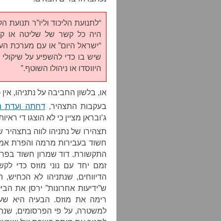
“לתנועת הליכוד וליו”ר תנועת ה
היה כל קשר של שליטה או קשר
“ישראל היום” או עם מערכת העית
שיש בו כדי להשפיע על שיקולי ה
היווסדו או ניהולו השוטף.”
או, בלשון החביבה על נתניהו, אין 
בעקבות התצהיר,
דחתה ועדת ה
ג’ובראן מציין כי לא הוצגו די ראי
תצהירו של נתניהו לווה בתצהיר ש
חשוד בעבירות מרמה והפרת אמונ
זמם יחד עם נוני מוזס כדי לקש
הדיווחים, שנתניהו לא הכחיש, 
ש”ידיעות אחרונות” ירסן את הביק
רימה את מוזס. הבעיה היא שע
למשטרה, על פי הפרסומים, שנת