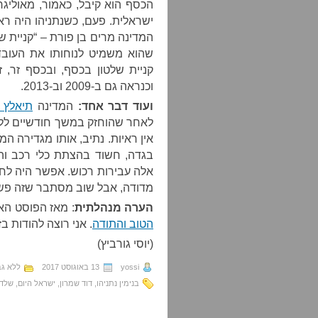
הכסף הוא קיבל, כאמור, מאוליגר
ישראלית. פעם, כשנתניהו היה רא
המדינה מרים בן פורת – “קניית 
שהוא משמיט לנוחותו את העוב
וכנראה גם ב-2009 וב-2013.
ועוד דבר אחד:
המדינה
תיאלץ 
לאחר שהוחזק במשך חודשיים ללא
אין ראיות. נתיב, אותו מגדירה
בגדה, חשוד בהצתת כלי רכב וה
אלה עבירות רכוש. אפשר היה ל
מדודה, אבל שוב מסתבר שזה פשוט
הערה מנהלתית
: מאז הפוסט הא
הטוב והתודה
. אני רוצה להודות ב
(יוסי גורביץ)
yossi
13 באוגוסט 2017
ללא גב
בנימין נתניהו
,
דוד שמרון
,
ישראל היום
,
שלדו