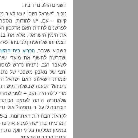
השניים הולכים יד ביד.
קיומו – עם, יש להודות, מספר
לפרשנים לתהות האם אדלסון העבי
את הימין הישראלי, אלא את בנימ
הצמדותו של העיתון לנתניהו ולא 
בשבוע שעבר,
הכריע בית המשפט
ושדרשה לחשוף את מועדי שיחות 
לשעבר רגב. נתניהו נדרש למסו
וחצי של מאבק משפטי של נתניה
עומדת השאלה: האם ישראל היום
נתניהו? הטענה שבשלה הגיש דרו
מדי לילה היה רגב – לפני שנזרק
שלאחריה היתה לעתים הכותר
הוכתבה לו על ידי נתניהו? אולי נד
המרכזית בדרישה למנוע את פרס
במימון מפלגות בלתי חוקי. נתניהו
נכתבו הדברים הבאים: