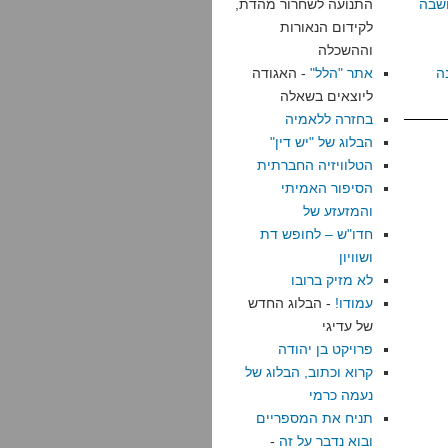
שבה
התנועה לשחרור מהדת,
לקידום הנאורות
וההשכלה
ה
אתר "הלל"
- האגודה
ליוצאים בשאלה
בחזרה ללאמיה
הבלוג של "יש דין"
הטלוויזיה החברתית
הסיפור האמיתי
והמזעזע של
חדו"ש – לחופש דת
ושוויון
לא מזיק ברובו
עמודו!
- הבלוג החדש
של עדיגי
פרויקט בן יהודה
קרוא וכתוב, הבלוג של
נעמה כרמי
תניח את המספריים
ובוא נדבר על זה
-