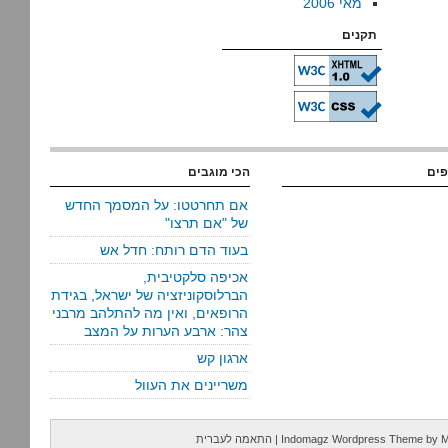
מאי 2006
תקנים
פים
הכי מוגבים
אם תחרטטו: על המסמך החדש
של "אם תרצו"
בעוד הדם רותח: חדל אש
אכיפה סלקטיבית,
הברלוסקוניזציה של ישראל, בגידת
הרופאים, ואין מה להתלהב מרבני
צהר: ארבע הערות על המצב
ארגון קש
משריינים את העוול
M
by
Indomagz Wordpress Theme
|
התאמה לעברית