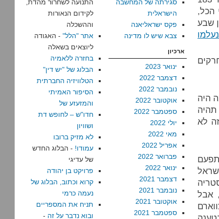
סגירתה של המחשבה
התנועה לשחרור מהדת,
 הכל,
הישראלית
לקידום הנאורות
ן שבע
פקס ישראליאנה
וההשכלה
נעלמו
צבא שיש לו מדינה
אתר "הלל"
- האגודה
ליוצאים בשאלה
ארכיון
בחזרה ללאמיה
רקים
ינואר 2023
הבלוג של "יש דין"
דצמבר 2022
הטלוויזיה החברתית
נובמבר 2022
הסיפור האמיתי
ה היה
אוקטובר 2022
והמזעזע של
 תהיה
ספטמבר 2022
חדו"ש – לחופש דת
זה לא
יולי 2022
ושוויון
מאי 2022
לא מזיק ברובו
אפריל 2022
עמודו!
- הבלוג החדש
פברואר 2022
להתפעם
של עדיגי
ינואר 2022
שראל
פרויקט בן יהודה
דצמבר 2021
טריה
קרוא וכתוב, הבלוג של
נובמבר 2021
 אבל
נעמה כרמי
אוקטובר 2021
תניח את המספריים
וארם
ספטמבר 2021
ובוא נדבר על זה
-
טענה