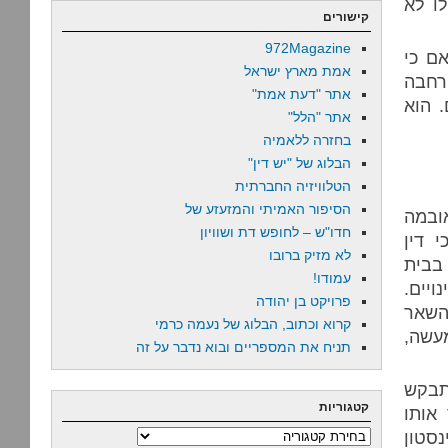
ו לא
קישורים
972Magazine
אם כי
אמת מארץ ישראל
רחבה
אתר "דעת אמת"
 הוא
אתר "הלל"
בחזרה ללאמיה
הבלוג של "יש דין"
הטלוויזיה החברתית
הסיפור האמיתי והמזעזע של
ובמה
חדו"ש – לחופש דת ושוויון
י דין
לא מזיק ברובו
אז לשופט בבית
עמודו!
יים.
פרויקט בן יהודה
השאר
קרוא וכתוב, הבלוג של נעמה כרמי
מעשה,
תניח את המספריים ובוא נדבר על זה
לא קרא מתבקש
קטגוריות
אותו
נסטון
קטגוריות