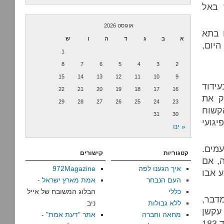
 באל
אוגוסט 2026
ו בתא
א
ב
ג
ד
ה
ו
ש
היום,
1
8
7
6
5
4
3
2
15
14
13
12
11
10
9
ידוד
22
21
20
19
18
17
16
הצדיק את
29
28
27
26
25
24
23
קשוח
31
30
יגועי
« ינו
ידים כי חאליד שייח' מוחמד עונה כך 183 פעמים.
קטגוריות
קישורים
, אם
איך הגענו לפה
972Magazine
 הוטבע אבו
העם הנבחר
אמת מארץ ישראל
-
כללי
הבלוג המשובח של אייל
מדבר,
ללא גבולות
ניב
עקשן
מחאה וחברה
אתר "דעת אמת"
-
במיוחד. אז בואו נטביע אותו עוד פעם. וכשזה לא יעבוד – לא יעבוד 183