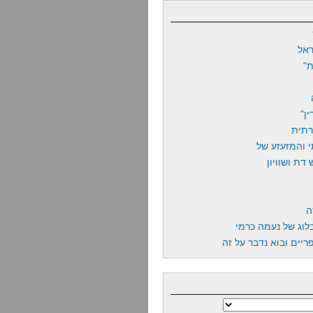
אל
"
ן"
רתית
 והמזעזע של
דת ושוויון
ה
לוג של נעמה כרמי
יים ובוא נדבר על זה