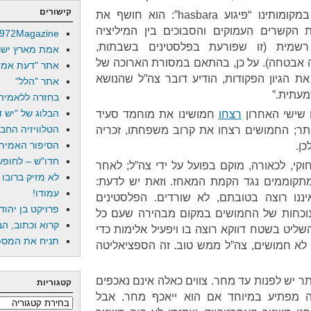
קישורים
. לאירוע כזה נהוג לקרוא במקומותינו “פיגוע hasbara”: הוא חושף את
 הקשרים העמוקים והסבוכים בין המיליציה
972Magazine
רשמית (זו שפורעת בפלסטינים בשבתות,
אמת מארץ ישר
אבטחה). על כן, בהתאם במסורת הארוכה של
אתר "דעת אמת
ת הגיון הפקודות, הודיע דובר צה”ל שהנושא
אתר "הלל"
מעתית.”
בחזרה ללאמיה
הבלוג של "יש די
ם שישי האחרון
רצחו
חמושינו את מוחמד סעיד
הטלוויזיה החב
נה נגד אביתר; החמושים רצחו את קרוב משפחתו, זכריה
הסיפור האמיתי
חדו"ש – לחופש 
וקי, לכאורה, מוקם בפועל על ידי צה”ל; לאחר
לא מזיק ברובו
תקוממים נגד הקמת המאחז. וזאת יש לדעת:
עמודו!
ננו רוצה בטובתם, לא שורדים. הפלסטינים
פרויקט בן יהוד
נוכחות של החמושים במקום מבהירה שעם כל
קרוא וכתוב, הב
שליט בשטח דווקא רוצה בו ויפעיל אלימות כדי
תניח את המספר
ם לא חמושים, צה”ל ממש טוב. זה הספציאליטה
יתר יש לפנות עד מחר. צווים כאלה אינם נאכפים
קטגוריות
ה מפתיע במיוחד אם הוא ייאכף מחר. אבל
קטגוריות