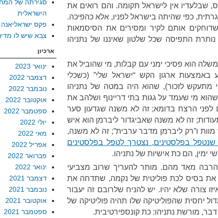
סגירתה של המח
, שבלעדיו אין לישראל תקומה. והם רואים את
הישראלית
תית, כפי שהיתה בישראל לפניו, אלא כהפיכה.
פקס ישראליאנה
כשדוחקים אותם לקיר ומסירים את הסיסמאות
צבא שיש לו מדינ
ותרת התפיסה שכל שלטון שאיננו של נתניהו
ארכיון
לה הוא פסיכי ימני עם קבלות, מי שהוביל את
ינואר 2023
אמצעות ארגון הקש “ישראל שלי” (כשכלי
דצמבר 2022
מתעקש לזכור), שהוא היה במטה של נתניהו
נובמבר 2022
הוא מי שעמד על גגות בתי דריינוף ושלהב את
אוקטובר 2022
 לפני הרצח בדומא; זה לא משנה שגדעון סער
ספטמבר 2022
עודות; זה לא משנה שאביגדור ליברמן הוא איש
יולי 2022
 מוות ו”רק ליברמן מדבר ערבית”; זה לא משנה,
מאי 2022
שנטפל בפלסטינים, נצטרך לטפל בפלסטינים
אפריל 2022
 ימין, הם כת אישיות של נתניהו.
פברואר 2022
 הרבה מאד מהם. מותר להעריך שרוב מצביעי
ינואר 2022
ם את בסיס לכת פוליטית של נקמה, שתדחה את
דצמבר 2021
ו צורה שלא יהיו. יש להניח שלרובם זה יעבור
נובמבר 2021
דול יחסית שהפוליטיקה שלו תהיה פוליטיקה של
אוקטובר 2021
דבר, מורשת נתניהו: כת קונספירטיבית.
ספטמבר 2021