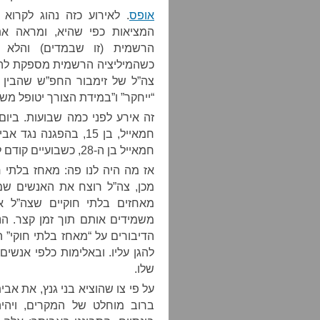
אופס
המציאות כפי שהיא, ומראה את
הרשמית (זו שבמדים) והלא 
כשהמיליציה הרשמית מספקת לה 
צה”ל של זימבור החפ”ש שהבין א
“ייחקר” ו”במידת הצורך יטופל מש
זה אירע לפני כמה שבועות. ביו
חמאייל, בן 15, בהפג
חמאייל בן ה-28, כשבועיים קודם לכן.
אז מה היה לנו פה: מאחז בלתי ח
מכן, צה”ל רוצח את האנשים שמ
מאחזים בלתי חוקיים שצה”ל אי
משמידים אותם תוך זמן קצר. ה
הדיבורים על “מאחז בלתי חוקי” ה
להגן עליו. ובאלימות כלפי אנשי
שלו.
על פי צו שהוציא בני גנץ, את אב
ברוב מוחלט של המקרים, ויהי