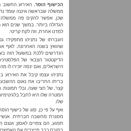
הכישוף הוסר.
האירוע החשוב בי
ממשלה שבראשה איננה עומד נתניה
שכן, אפשר להקים פה ממשלה ג
הגדולה ביותר. במשך שנים הוא ה
למדנו אחרת, וזה לקח קריטי.
העברתו של נתניהו מתפקידו גם
שהואץ בשנה האחרונה. לאף אחד
הנדרשים ללכת במשעול הזה בעצמ
הדיקטטור הצבאי של הפלסטינים
הישראלים, ואם ינסה יזכירו לו מה
נתניהו עצמו קיבל את האירוע בח
בריתו החריבו את נאום ההשבעה 
קצר, של חצי שעה, ובלי תמונות. 
המטרה שלו היא לחבל בלגיטימי
שלו.
ואף על פי כן, סוג של כישוף הוסר
מסגרת מחשבה חברתית. אנשים 
תפגע, הם צפויים לאסון; ועצם 
בתורם כבר מייצרים את האפשרות ל