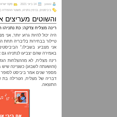
yossi
14 ביוני 2021
פקס ישראל
ביביסטים
,
בנימין נתניהו
,
משטר ההפרדה (א
והשוטים מעריצים א
רינה מצליח צדקה: כת נתניהו ה
טיילור בבחירות בליבריה תחת ה
אני מצביע בשבילו.” הביביסטים
באמירה שהם יצביעו לנתניהו גם 
רינה מצליח, לא מההצלחות הגד
(והושעתה לשבוע) כשציינה שיש ב
מספר שנים אמר ביביסט לסופר א
דבריה של מצליח, הטרילה בת זוג
התוצאה.