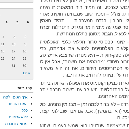
 פני משטר האפרטהייד, שמזמן לא היה משטר
ש לצרכיו. וזה תמיד היה המשטר: זו היתה
. צה”ל – ונזכיר שוב שמבחינה חוקית, אלוף
א
לי הריבון בגדה המערבית – תמיד האמין
א
ב
ג
סה שמגיעה מימי חומה ומגדל. התנחלות יוצרת
 לפעול. הגבול מסומן בתלם המחרשה.
4
3
2
קיומן כבסיסי טרור חקלאי כלפי האוכלוסיה
11
10
9
קלאים הפלסטינים לנטוש את אדמתם, כדי
18
17
16
ה ספק-חוקית – היא מטרה שהצבא אדיש לה.
25
24
23
ור היהודי “מחממים את השטח”, אבל אין לו
31
30
פי הטרוריסטים היהודים. את זה הוא משאיר
« ינו
ת ש”י, מיותר להרחיב את הדיבור.
תארת כמיקרוקוסמוס את הפעולה הגדולה ביותר
קטגוריות
ל ההתנחלויות. היא קבועה בשטח הרבה יותר
מים האחרונים.
איך הגענו לפה
העם הנבחר
נו – לא ברור לכמה זמן – מבנימין נתניהו. יכול
כללי
פטי (ראו בהמשך), אבל גם אם ישוב לזמן קצר,
ללא גבולות
יסטים.
מחאה וחברה
ה שמאמינה שנתניהו הוא שמש העמים, שהוא