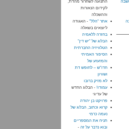
שבה
התנועה לשחרור מהדת,
לקידום הנאורות
וההשכלה
ה
אתר "הלל"
- האגודה
ליוצאים בשאלה
בחזרה ללאמיה
הבלוג של "יש דין"
הטלוויזיה החברתית
הסיפור האמיתי
והמזעזע של
חדו"ש – לחופש דת
ושוויון
לא מזיק ברובו
עמודו!
- הבלוג החדש
של עדיגי
פרויקט בן יהודה
קרוא וכתוב, הבלוג של
נעמה כרמי
תניח את המספריים
ובוא נדבר על זה
-