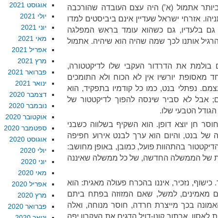
אוגוסט 2021
ותר אתמול (א’) היה עצם העובדה שהורכבה
יולי 2021
ו. אזרחי ישראל שעדיין אינם ביביסטים למדו
יוני 2021
ם בלעדיו, גם כשהוא עומד בראש המפלגה
מאי 2021
רגיל אותנו לכך שמה שהיה הוא שיהיה. אתמול
אפריל 2021
מרץ 2021
 בולמת את הדרדור העקבי שלו לדיקטטורה,
פברואר 2021
 מאסופת יורשיו אין לא הכוח ולא התומכים
ינואר 2021
ם. נפתלי בנט, כמו כל קודמיו בתפקיד, הוא
דצמבר 2020
; אבל לא סביר שינסה להפוך לדיקטטור של
נובמבר 2020
 הגודל הטבעי שלו.
אוקטובר 2020
וסר חן יוצא דופן. הוא השקיף בשלווה כשבני
ספטמבר 2020
של בנט, והיום הוא ערך לבנט אירוע חפיפה
אוגוסט 2020
הדיקטטור בהתהוות פועל, כמובן, באופן מחושב:
יולי 2020
ות של הממשלה החדשה, של כל ממשלה שאיננה
יוני 2020
מאי 2020
. כישוף, נזכיר, איננו בהכרח פעולה מאגית: הוא
אפריל 2020
מאמינים, למשל, שאם המזוזה בפתח ביתם
מרץ 2020
האמונה בכך מייצרת חרדה, חוסר מנוחה, ואלה
פברואר 2020
אסון. ארתור קונן-דויל הדגים את העקרון יפה
ינואר 2020