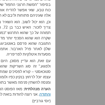
בסיפור “חמשת חרצני התפוז” שלו
כוח טבע, שאי אפשר להדיח אותו
אלה שעיניהם פתוחות וליבם לא 
וכן, הוא יכול לשוב. הוא השאיר מ
צריך
תמוהה על כך שהוא התרגש “כמו 
שקרה הוא שהוא הסניף יותר מדי צ’
התגובה שהוא פרסם באוטוביוג
שלו) לאחר פרל הארבור. אתמו
מסעדות איטלקיות לפריפריה.
עם זאת, הוא עדיין מסוכן. היום
ולפגוע.” זה סוג השריקות שה
סטוכאסטי – קורא לפסיכים שמחפ
עצמו יוכל לרחוץ בנקיון כפיו ולו
ומנסה להשתין פנימה מאשר בתוכו
הערה מנהלתית
: מאז הפוסט ה
והתודה
. אני רוצה להודות בזאת ל
(יוסי גורביץ)