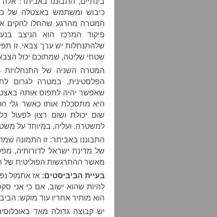
בינתיים, התבוננו באביתר: אלה
כיבוש ומשתמש באצטלה של כיבו
המטרה מהרגע שהחלו להקים אותו
פיקוד המרכז הוא הניצב בנע
שלהתנחלות יש ערך צבאי. זו תפי
שטחי שליטה, שמתוכם יכול הצבא
המטרה השניה של התנחלויות – 
הפלסטינית, במטרה לגרום לח
שאפשר יהיה לתפוס אותה באצטל
היא מתסכלת אותו כאשר גלי הטר
שום יכולת ושום רצון לפעול כל
למשטרה. ועליה, במיוחד על משטר
התבוננו באביתר: זו התמונה שמ
של מדינת ישראל לדורותיה, מפע
מאשר ההתרגשות הפוליטית של הי
בעיית הביביסטים:
אז אתמול נפרד
להיות שהוא ישוב, אם כי אני סק
הוא מותיר אחריו עוד מוקש: הביב
יש קבוצה גדולה מאד באוכלוסי