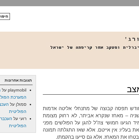
תגובות אחרונות
צב
playmobil
על
ה
המערכת הפולי
סמולן
על
העכב
חודש תפסה קבוצה של מתנחלי אליטה אדמות
הפוליטית
שניה – מאחז שנקרא אביתר, לא רחוק מצומת
רועי
על
העכברו
ד הגיעו חמושי צה”ל להגן על הפולשים מפני
הפוליטית
ת בעליו: אין אייטם. אלא שאז התגלתה תמונה
בטחו את המאחז, אלא גם סייעו בהקמתו.