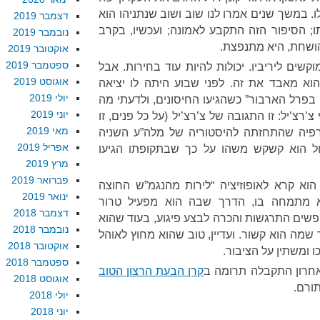
. במשך שנים אמרו לנו שוב ושוב שנתניהו הוא
דצמבר 2019
; הסיפור הזה התקבע לאמונה; ועכשיו, בקרב
נובמבר 2019
הושחת, היא מתנפצת.
אוקטובר 2019
ספטמבר 2019
וקשים ליריביו. יכולות להיות עוד בחירות. אבל
אוגוסט 2019
 לזכור: האיש כבר בן 72, והוא מאבד את זה. לפני שבוע היתה לו יציאה
יולי 2019
בפרל הארבור” כשהגיעו החיסונים, ולדעתי מה
יוני 2019
רצ’יל: זו התגובה של צ’רצ’יל (על כל פנים, זו
מאי 2019
רפיה שהתחזתה להיסטוריה של מלה”ע השניה
אפריל 2019
ל הוא קשקש משהו על כך שבתקופתו הגיעו
מרץ 2019
פברואר 2019
 הוא קרא לאופוזיציה “לירות מהנגמ”ש החוצה
ינואר 2019
וא מתמחה בו, הדרך שבה הוא מפעיל טרור
דצמבר 2018
שים התרגשות והכרה לבצע פיגוע, בעוד שהוא
נובמבר 2018
מר שמה הוא קשור. ועדיין, טוב שהוא מחוץ לאוהל
אוקטובר 2018
 ומשתין על הציבור.
ספטמבר 2018
אחרון התקבלה תרומה ב
קרן הבעת הרצון הטוב
אוגוסט 2018
תורם.
יולי 2018
יוני 2018