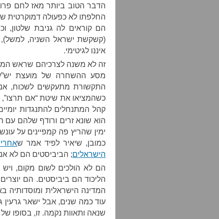
הדבר הטוב ביותר מאז לחם פרוס
החלפתו לא כפעולה דמוקרטית שגר
הם קוראים לה גניבת שלטון, ו
(קשקשת ישראל השניה, למשל), נ
איננו לגיטימי.
זה לא משנה לצרכיהם שראש הממש
מסע ההשחרה של מועצת יש”ע ב
התקשורת מתעקשים לשכוח, אני 
כשהמציאו את שיטת “אם תרצו”, ש
קהל המתנחלים להתנגדות יומיים
הוא שונא זרים ורודף שלהם עם ת
ימין שהריץ פה קמפיינים על עונש
כמובן, שיאיר לפיד אמר ש
אחרי 
הישראלים
; הביביסטים הם לא אנשי
הם לא הולכים לשום מקום, ויש
הליכוד הם ביביסטים. הם יוצרי
המדינה הישראלית ומוסדותיה באיז
עוד כמה שנים, אבל ישאר גרעין ג
שנאה ותאוות נקמה. זו, בסופו של 