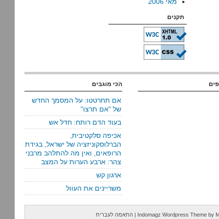
מאי 2006
תקנים
פים
הכי מוגבים
אם תחרטטו: על המסמך החדש
של "אם תרצו"
בעוד הדם רותח: חדל אש
אכיפה סלקטיבית,
הברלוסקוניזציה של ישראל, בגידת
הרופאים, ואין מה להתלהב מרבני
צהר: ארבע הערות על המצב
ארגון קש
משריינים את העוול
M
by
Indomagz Wordpress Theme
|
התאמה לעברית