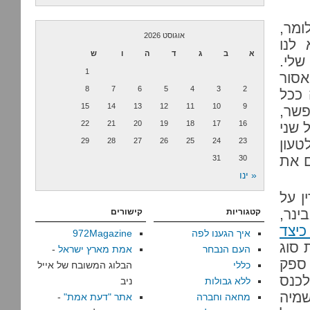
ומר,
אוגוסט 2026
לנו
א
ב
ג
ד
ה
ו
ש
שלי.
1
סור
8
7
6
5
4
3
2
 ככל
15
14
13
12
11
10
9
פשר,
22
21
20
19
18
17
16
 שני
טעון
23
24
25
26
27
28
29
ם את
31
30
« ינו
ן על
נר,
קטגוריות
קישורים
כיצד
איך הגענו לפה
972Magazine
 סוג
העם הנבחר
אמת מארץ ישראל
-
 ספק
כללי
הבלוג המשובח של אייל
לכנס
ללא גבולות
ניב
מיה
מחאה וחברה
אתר "דעת אמת"
-