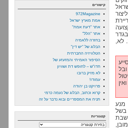
קישורים
שראל
יצור
972Magazine
יירת
אמת מארץ ישראל
צועה
אתר "דעת אמת"
גדר
אתר "הלל"
 לא,
בחזרה ללאמיה
הבלוג של "יש דין"
הטלוויזיה החברתית
הסיפור האמיתי והמזעזע של
ייע
חדו"ש – לחופש דת ושוויון
ובל
לא מזיק ברובו
טול
עמודו!
אין
פרויקט בן יהודה
קרוא וכתוב, הבלוג של נעמה כרמי
תניח את המספריים ובוא נדבר על זה
 מנע
 בשל
 שבת
קטגוריות
ובן,
קטגוריות