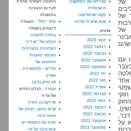
 של
סגירתה של המחשבה
התנועה לשחרור מהדת,
יבים
הישראלית
לקידום הנאורות
ד של
פקס ישראליאנה
וההשכלה
צבא שיש לו מדינה
אתר "הלל"
- האגודה
בות
ליוצאים בשאלה
 של
ארכיון
בחזרה ללאמיה
בינר
ינואר 2023
הבלוג של "יש דין"
 שהם
דצמבר 2022
הטלוויזיה החברתית
נובמבר 2022
הסיפור האמיתי
 עם
אוקטובר 2022
והמזעזע של
בעבר
ספטמבר 2022
חדו"ש – לחופש דת
חלטה
יולי 2022
ושוויון
 אחד
מאי 2022
לא מזיק ברובו
שפטי
אפריל 2022
עמודו!
- הבלוג החדש
וקי
פברואר 2022
של עדיגי
חוק
ינואר 2022
פרויקט בן יהודה
דצמבר 2021
41 לחוק העונשין),
קרוא וכתוב, הבלוג של
נובמבר 2021
דבר,
נעמה כרמי
אוקטובר 2021
ו על
תניח את המספריים
ספטמבר 2021
רבות
ובוא נדבר על זה
-