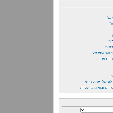
אל
"
ן"
רתית
 והמזעזע של
דת ושוויון
ה
לוג של נעמה כרמי
יים ובוא נדבר על זה