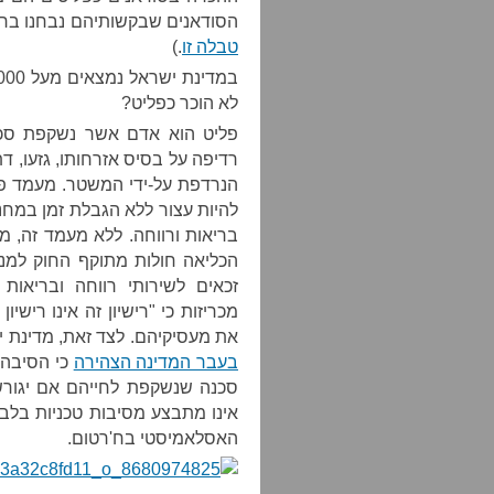
הסודאנים שבקשותיהם נבחנו ברחבי העולם בשנת 2
טבלה זו
.)
לא הוכר כפליט?
פליט הוא אדם אשר נשקפת סכנה
רדיפה על בסיס אזרחותו, גזעו, ד
הנרדפת על-ידי המשטר. מעמד פל
להיות עצור ללא הגבלת זמן במחנה
בריאות ורווחה. ללא מעמד זה, 
הכליאה חולות מתוקף החוק למני
זכאים לשירותי רווחה ובריאו
מכריזות כי "רישיון זה אינו ריש
את מעסיקיהם. לצד זאת, מדינת 
בעבר המדינה הצהירה
כי הסיבה 
סכנה שנשקפת לחייהם אם יגורשו
אינו מתבצע מסיבות טכניות בלב
האסלאמיסטי בח'רטום.