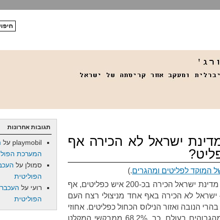
תגובות אחרונות
דינת ישראל לא הכירה אף
playmobil
על
ה
ליט?
המערכת הפולי
סמולן
על
העכב
ל המוקד לפליטים ומהגרים
.)
הפוליטית
מאז שחתמה על אמנת הפליטים, מדינת ישראל הכירה בכ-200 איש כפליטים, אף
רועי
על
העכברו
 ישראל לא הכירה באף אחד מניצולי רצח העם
הפוליטית
בהרי הנובה ואזור הנילוס הכחול כפליטים. אחוזי
ההכרה בסודאנים כפליטים הם מהגבוהים בעולם. כך, 68.2% ממבקשי המקלט