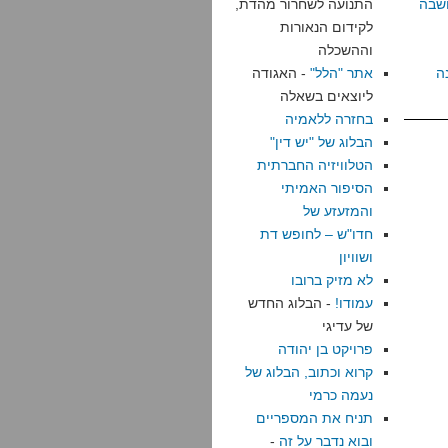
שבה
התנועה לשחרור מהדת,
לקידום הנאורות
וההשכלה
ה
אתר "הלל"
- האגודה
ליוצאים בשאלה
בחזרה ללאמיה
הבלוג של "יש דין"
הטלוויזיה החברתית
הסיפור האמיתי
והמזעזע של
חדו"ש – לחופש דת
ושוויון
לא מזיק ברובו
עמודו!
- הבלוג החדש
של עדיגי
פרויקט בן יהודה
קרוא וכתוב, הבלוג של
נעמה כרמי
תניח את המספריים
ובוא נדבר על זה
-