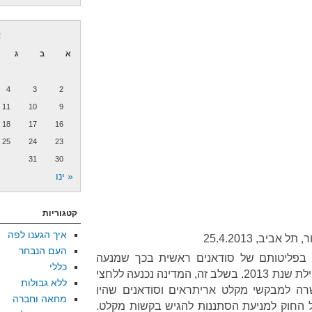
א
א
ב
ג
4
3
2
11
10
9
18
17
16
25
24
23
31
30
« ינו
קטגוריות
איך הגענו לפה
ביב, 25.4.2013
העם הנבחר
 בפליטותם של סודאנים ראשית בכך שמנעה
כללי
מהם להגיש בקשות מקלט עד תחילת שנת 2013. בשלב זה, המדינה נכנעה ללחצי
ללא גבולות
רה למבקשי מקלט אריתראים וסודאנים שהיו
מחאה וחברה
החוק למניעת הסתננות להגיש בקשות מקלט.