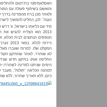
האסלאמיסטי בח'רטום ולהחליפו 
והואשם בשיתוף פעולה עם המורדי
ולאחר מכן ברח מהמדינה בדרך ל
הגנה". לכן, החליט להמשיך לישרא
מיד עם כליאתו בישראל, ע' דרש 
2013 הוא הצליח להגיש א
הטפסים הנחוצים לבית הכלא, ול
ניירות לכ
המקלט שלו. למרות שעברו מעל
לא שוחרר. לאחר שהתיקון הקודם
הימים שניתנו למדינה לשחררו יח
למחנה הכליאה "חולות", מעבר ל
כיום, ללא תאריך שחרור, ללא שה