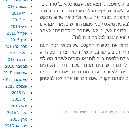
ספטמבר 2016
ת משפט, נ' מצא את עצמו כלוא ב"סהרונים"
אוגוסט 2016
ל. לאחר שביקש מקלט פעמים כה רבות, נ' שוב
יולי 2016
נאלץ לספר את קורות חייו למשרד הפנים בפברואר 2012 ולהבהיר שהוא מבקש
יוני 2016
בקשת מקלט לפני שמונה חודשים, אך הזמן אינו
מאי 2016
בדומה לע', נ' לא שוחרר מ"סהרונים" לאחר
אפריל 2016
הוא הועבר לכליאה ב"חולות".
מרץ 2016
דוק את בקשות המקלט של ניצולי רצח העם
פברואר 2016
רי הנובה, קורבנות של דיכוי רצחני, כשהחוק
ינואר 2016
 כלואים ב"חולות" או מנסים לשרוד משוללי
דצמבר 2015
תן להבטיח שרבים מהם יישברו תחת הלחצים
נובמבר 2015
ימו" לעזוב למולדת ממנה נסו. אם יכירו בכמה
אוקטובר 2015
ים לפתח תקוות שגם הם יום אחד יזכו לביטחון
ספטמבר 2015
אוגוסט 2015
יולי 2015
יוני 2015
מאי 2015
כויות אדם
,
מדינת כל יהודיה
,
פליטים
13 תגובות
אפריל 2015
מרץ 2015
פברואר 2015