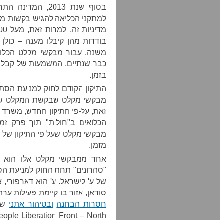
בסוף שנת 2013, 
למתקני הכליאה להגיש בקשות מק
בודדות מהן קיבלו מענה – כולן
משנה. עבור מבקשי מקלט הכלוא
כבר שנתיים, המשמעות של קבלת
בזמן.
התיקון הקודם לחוק למניעת הסת
מבקשי מקלט שבקשת המקלט שלה
זאת, על-פי התיקון החדש, משרד 
הכלואים ב"חולות" תוך פרק זמ
מבקשי מקלט שעל פי התיקון של 
מזמן.
"סהרונים" תחת החוק למניעת הסת
של ע' לישראל. ע' הוא דארפורי, 
סודאן, אזור בו קיימת פעילות ע
חסרות הבחנה
ובטיהור אתני
של 