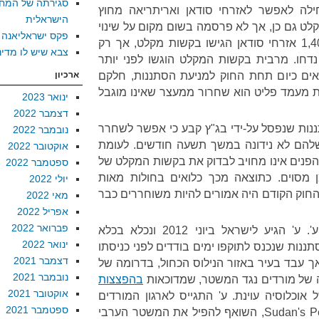
סגירתה של המח
המדינה התחילה לאפשר לאזרחי סודאן ואריתריאה מחוץ
הישראלית
לט גם כן, אך לא פרסמה בשום מקום על שינוי
פקס ישראליאנה
מדיניות זה. למרות זאת, מעל 1,400 אזרחי סודאן הגישו בקשות מקלט, אך רק
צבא שיש לו מדינ
 נדחו. מרבית בקשות המקלט הוגשו לפני יותר
ים כיום תחת החוק למניעת הסתננות, חלקם
ארכיון
 מעמד פליט הוא שחרור ממעצר שאינו מוגבל
ינואר 2023
דצמבר 2022
ננות שנפסל על-ידי בג"ץ קבע כי אפשר לשחרר
נובמבר 2022
ם לא נידונה במשך תשעה חודשים. לעומת
אוקטובר 2022
הפנים אינו מחויב לבדוק את בקשות המקלט של
ספטמבר 2022
ן מסוים. כתוצאה מכך כלואים בחולות מאות
יולי 2022
החוק הקודם היה אמורים להיות משוחררים כבר
מאי 2022
אפריל 2022
פברואר 2022
אחד ממבקשי מקלט אלו הוא ע'. ע' הגיע לישראל ביוני 2012 ונכלא בכלא
ינואר 2022
ננות שנכנס לתוקפו ימים בודדים לפני כניסתו
דצמבר 2021
אך עבד בעיר באזור הנילוס הכחול, בדרומה של
נובמבר 2021
רה של מורדים נגד המשטר, שמדוכאות
בהפצצות
אוקטובר 2021
אוכלוסיה עוינת. ע' התגייס לארגון המורדים
ספטמבר 2021
Sudan's People Liberation Front – North, השואף להפיל את המשטר הערבי