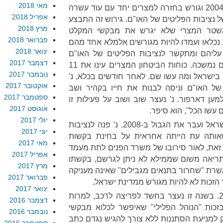
מאי 2018
נ' נכנס לראשונה לישראל בשנת 2004 וגורש בחזרה למצרים יחד עם עוד עשרה
אפריל 2018
 נציבות הפליטים של האו"ם. גירוש זה התבצע
מרץ 2018
שטר המצרי שלא יגרש את מבקשי המקלט
פברואר 2018
לסודאן. עם הגיעם למצרים, ה-11 נכלאו ועמדו להיות מגורשים אלמלא אחד מהם
ינואר 2018
יהם ומתקשר לנציבות הפליטים של האו"ם
דצמבר 2017
בקהיר. גירושם נמנע, אך כליאתם נמשכה. כוחות הביטחון המצרים עינו את 11
נובמבר 2017
ו בישראל ומה עשו שם. לאחר חודשים בכלא, נ'
אוקטובר 2017
של האו"ם וניסה לבנות את חייו בקהיר ושב
ספטמבר 2017
ען דארפור. נ' נעצר שוב ושוב על פעילות זו
אוגוסט 2017
ם עשו הכל", הוא סיפר.
יולי 2017
נ' החליט לנסות שוב להימלט לישראל ועבר את הגבול ב-2008. נ' פנה לנציבות
יוני 2017
אותה עת הייתה אחראית על בחינת בקשות
מאי 2017
את, לאור סירובו של משרד הפנים לתת מעמד
אפריל 2017
יתריאה משום שממילא לא ניתן לגרשם, בקשתו
מרץ 2017
אשרת "שחרור בתנאים מגבילים" שאינה מעניקה
פברואר 2017
הזכות לא להיות מגורש ממדינת ישראל.
ינואר 2017
נ' חי בתל אביב עד תחילת 2012. בשנה זו נעצר בחשד לפריצה לרכב, למרות
דצמבר 2016
זכות "הנוהל הפלילי" שאיפשר לכלוא מבקשי
נובמבר 2016
למניעת הסתננות ללא צורך להגיש נגדם כתב