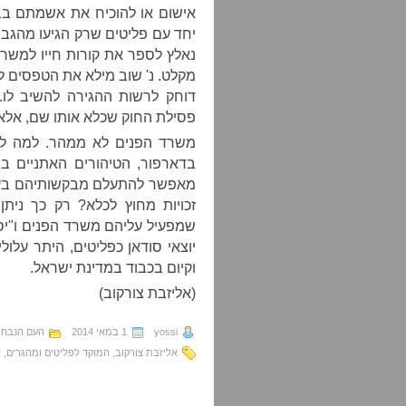
אישום או להוכיח את אשמתם בבי
יחד עם פליטים שרק הגיעו מהגבו
מקלט. נ' שוב מילא את הטפסים ל
דוחק לרשות ההגירה להשיב לו. 
פסילת החוק שכלא אותו שם, אלא 
משרד הפנים לא ממהר. למה לב
בדארפור, הטיהורים האתניים בה
מאפשר להתעלם מבקשותיהם בעודם
זכויות מחוץ לכלא? רק כך ני
שמפעיל עליהם משרד הפנים ו"יסכ
יוצאי סודאן כפליטים, היתר עלול
וקיום בכבוד במדינת ישראל.
(אליזבת צורקוב)
yossi
1 במאי 2014
העם הנבחר
אליזבת צורקוב
,
המוקד לפליטים ומהגרים
,
ז