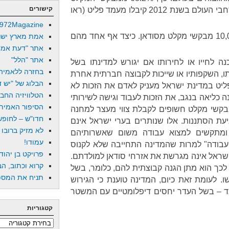
קישורים
201 קיבלו מעמד פליט (ראו
972Magazine
במדינת ישראל נמצאים מעל 10,000 מבקשי מקלט מסודאן. כיצד אף אחד מהם
אמת מארץ ישר
אתר "דעת אמת
אתר "הלל"
 לחייו או לחירותו אם יגורש למדינתו בשל
בחזרה ללאמיה
תו, השקפותיו או שייכות לקבוצה חברתית אחרת
הבלוג של "יש די
יט במדינת ישראל מעניק לאדם את הזכות לא
הטלוויזיה החב
 כליאה בנגב, את הזכות לעבוד וגישה לשירותי
הסיפור האמיתי
מבקשי מקלט חשופים לקבלת צווי מעצר למחנה
חדו"ש – לחופש 
עת הסתננות. אלו שנותרים בערי ישראל אינם
לא מזיק ברובו
ת ומתקשים למצוא עבודה משום שאשרותיהם
עמודו!
יון עבודה" למרות שהמדינה התחייבה שלא לקנוס
פרויקט בן יהוד
ישראל אינה מגרשת את אזרחי סודאן למולדתם.
קרוא וכתוב, הב
לכך הוא מתן הגנה קבוצתית להם, כלומר, בשל
תניח את המספר
. לעומת זאת כיום, המדינה טוענת כי הגירוש
ד – בשל העדר יחסים דיפלומטיים עם המשטר
קטגוריות
קטגוריות