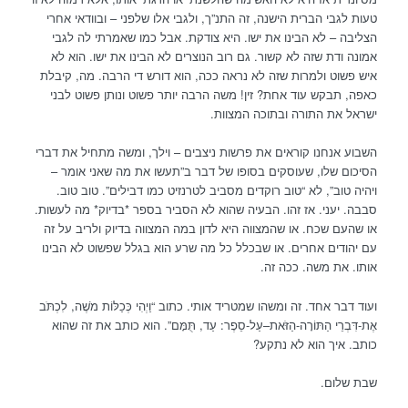
טעות לגבי הברית הישנה, זה התנ”ך, ולגבי אלו שלפני – ובוודאי אחרי
הצליבה – לא הבינו את ישו. היא צודקת. אבל כמו שאמרתי לה לגבי
אמונה ודת שזה לא קשור. גם רוב הנוצרים לא הבינו את ישו. הוא לא
איש פשוט ולמרות שזה לא נראה ככה, הוא דורש די הרבה. מה, קיבלת
כאפה, תבקש עוד אחת? זין! משה הרבה יותר פשוט ונותן פשוט לבני
ישראל את התורה ובתוכה המצוות.
השבוע אנחנו קוראים את פרשות ניצבים – וילך, ומשה מתחיל את דברי
הסיכום שלו, שעוסקים בסופו של דבר ב”תעשו את מה שאני אומר –
ויהיה טוב”, לא “טוב רוקדים מסביב לטרנזיט כמו דבילים”. טוב טוב.
סבבה. יעני. אז זהו. הבעיה שהוא לא הסביר בספר *בדיוק* מה לעשות.
או שהעם שכח. או שהמצווה היא לדון במה המצווה בדיוק ולריב על זה
עם יהודים אחרים. או שבכלל כל מה שרע הוא בגלל שפשוט לא הבינו
אותו. את משה. ככה זה.
ועוד דבר אחד. זה ומשהו שמטריד אותי. כתוב “וַיְהִי כְּכַלּוֹת מֹשֶׁה, לִכְתֹּב
אֶת-דִּבְרֵי הַתּוֹרָה-הַזֹּאת–עַל-סֵפֶר: עַד, תֻּמָּם”. הוא כותב את זה שהוא
כותב. איך הוא לא נתקע?
שבת שלום.