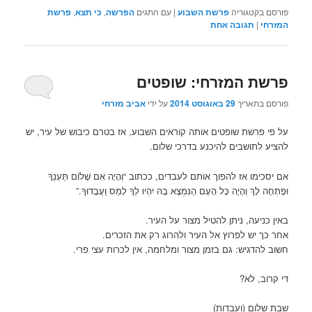
פורסם בקטגוריה
פרשת השבוע
|
עם התגים
הפרשה
,
כי תצא
,
פרשת
המזרחי
|
תגובה
אחת
פרשת המזרחי: שופטים
פורסם בתאריך
29 באוגוסט 2014
על ידי
אביב מזרחי
על פי פרשת שופטים אותה קוראים השבוע, אז בטרם כיבוש של עיר, יש
להציע לתושבים להיכנע בדרכי שלום.
אם יסכימו אז להפוך אותם לעבדים, ככתוב “וְהָיָה אִם שָׁלוֹם תַּעַנְךָ
וּפָתְחָה לָךְ וְהָיָה כָּל הָעָם הַנִּמְצָא בָהּ יִהְיוּ לְךָ לָמַס וַעֲבָדוּךָ.”
באין כניעה, ניתן להטיל מצור על העיר.
אחר כך יש לפרוץ אל העיר ולהרוג רק את הזכרים.
חשוב להדגיש: גם בזמן מצור ומלחמה, אין לכרות עצי פרי.
די קרוב, לא?
שבת שלום (ועבדות)