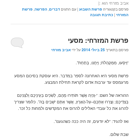
אביב מזרחי הוא :|
פורסם בקטגוריה
פרשת השבוע
|
עם התגים
דברים
,
הפרשה
,
פרשת
המזרחי
|
כתיבת תגובה
פרשת המזרחי: מסעי
פורסם בתאריך
25 ביולי 2014
על ידי
אביב מזרחי
“וַיִּסְעוּ, מִמַּקְהֵלֹת; וַיַּחֲנוּ, בְּתָחַת”.
פרשת מסעי היא האחרונה לספר במדבר. היא עוסקת בסיכום המסע
מרעמסס עד ערבות אדום לקראת תחילת המבצע.
ההוראה של השם: “-וְהָיָה אֲשֶׁר תּוֹתִירוּ מֵהֶם, לְשִׂכִּים בְּעֵינֵיכֶם וְלִצְנִינִם
בְּצִדֵּיכֶם; וְצָרְרוּ אֶתְכֶם–עַל-הָאָרֶץ, אֲשֶׁר אַתֶּם יֹשְׁבִים בָּהּ”. כלומר שצריך
להרוג את כל עובדי האלילים להרוס את המקדשים ולמחות כל זכר.
ואז להגיד: “לא יודעים, זה היה ככה כשהגענו”.
שבת שלום.