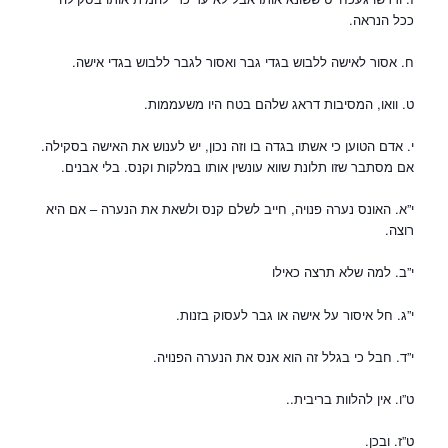
ככל הנראה.
ח. אסור לאישה ללבוש בגדי גבר ואסור לגבר ללבוש בגדי אישה.
ט. וואו, המסיבות דראג שלהם בטח היו משעממות.
י. אדם הטוען כי אשתו בגדה בו וזה נכון, יש לענוש את האישה בסקילה.
אם מסתבר שזו תלונת שווא עונשין אותו במלקות וקנס. בלי אבנים.
י”א. האונס נערה פנויה, חייב לשלם קנס ולשאת את הנערה – אם היא
רוצה.
י”ב. למה שלא תרצה כאילו
י”ג. חל איסור על אישה או גבר לעסוק בזנות.
י”ד. חבל כי בגלל זה הוא אנס את הנערה הפנויה.
ט”ו. אין להלוות בריבית..
ט”ז. ובכן.