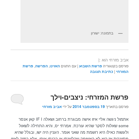
בתמונה: ישורון
אביב מזרחי הוא :|
פורסם בקטגוריה
פרשת השבוע
|
עם התגים
האזינו
,
הפרשה
,
פרשת
המזרחי
|
כתיבת תגובה
פרשת המזרחי: ניצבים-וילך
פורסם בתאריך
19 בספטמבר 2014
על ידי
אביב מזרחי
אתמול ניגשה אליי איזו אישה מבוגרת ברחוב ושאלה IF I קאן אנסר
some שאלות לסקר שהיא עורכת. אמרתי יס, והיא התחילה לשאול
ולעשות כאילו היא רושמת מה שאני אומר. העניין היה ישו, ובגלל שהיא
מסיונרית אז היא לא האשימה שהלשנתי או הרגתי אותו, אלא רמזה לאיזו