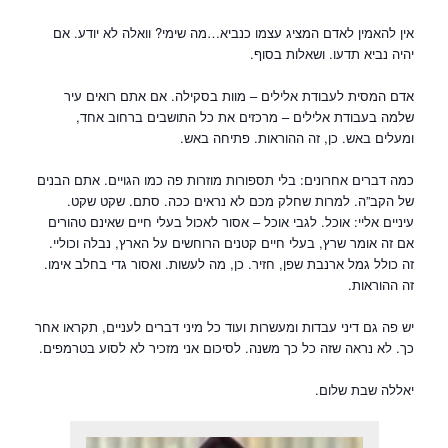
אין להאמין לאדם המציג עצמו כנביא…מה שימי? וואלה לא יודע. אם
יהיה נביא תדעו. ושאלות בסוף.
אדם המסית לעבודת אלילים – מוות בסקילה. אם אתם רואים עיר
שלמה בעבודת אלילים – מרכזים את כל התושבים ברחוב אחד,
ומעלים באש. כן, זה ההוראות. פתיחה באש.
כמה דברים אחרונים: בלי תספורות מוזרות פה כמו הגויים. אתם הבנים
של הקב”ה. למרות שחלק מכם לא נראים ככה. סתם. שקט שקט.
עיניים אליי: אוכל. לגבי אוכל – אסור לאכול בעלי חיים שאינם טהורים
אם זה אומר שרץ, בעלי חיים קטנים הרוחשים על הארץ, נבלה וכוליי.
זה כולל גמל ארנבת שפן, חזיר. כן, מה לעשות. ואסור גדי בחלב אימו.
זה ההוראות.
יש פה גם דיני עבדות ומעשרות ועוד כל מיני דברים לעניים, תקראו אחר
כך. לא נראה שזה כל כך משנה. לסיכום אני מזכיר לא לסוע בטרמפים.
יאללה שבת שלום.