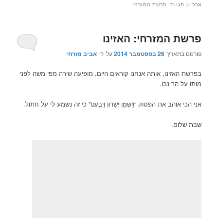
ארכיון תגיות:
פרשת המזרחי
פרשת המזרחי: האזינו
פורסם בתאריך
26 בספטמבר 2014
על ידי
אביב מזרחי
בפרשת האזינו, אותה אנחנו קוראים היום, מופיעה שירה מפי משה לפני
מותו על הר נבו.
אני הכי אוהב את הפסוק “וַיִּשְׁמַן יְשֻׁרוּן וַיִּבְעָט” כי זה נשמע לי על חתול.
שבת שלום.