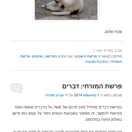
שבת שלום.
אביב מזרחי הוא :|
פורסם בקטגוריה
פרשת השבוע
|
עם התגים
הפרשה
,
ואתחנן
,
פרשת
המזרחי
|
כתיבת תגובה
פרשת המזרחי: דברים
פורסם בתאריך
1 באוגוסט 2014
על ידי
אביב מזרחי
בפרשת דברים מתחיל מעין סיכום של משה על הדברים שעשה ואמר
והוראות להמשך, זה ממשיך בשבועות הבאים וחוזר על עצמו כמו פרשן
באולפן פתוח במלחמה.
אני חושב שראיתי את אחד מהיערים מדבר על שאין לו מושג אם יש או