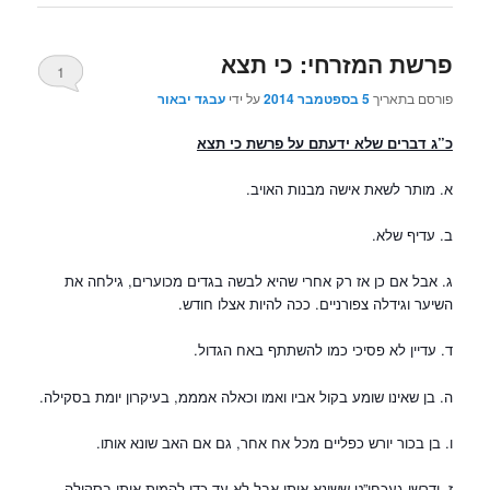
פרשת המזרחי: כי תצא
1
פורסם בתאריך
5 בספטמבר 2014
על ידי
עבגד יבאור
כ”ג דברים שלא ידעתם על פרשת כי תצא
א. מותר לשאת אישה מבנות האויב.
ב. עדיף שלא.
ג. אבל אם כן אז רק אחרי שהיא לבשה בגדים מכוערים, גילחה את
השיער וגידלה צפורניים. ככה להיות אצלו חודש.
ד. עדיין לא פסיכי כמו להשתתף באח הגדול.
ה. בן שאינו שומע בקול אביו ואמו וכאלה אמממ, בעיקרון יומת בסקילה.
ו. בן בכור יורש כפליים מכל אח אחר, גם אם האב שונא אותו.
ז. ודרשו געכחי”ט ששונא אותו אבל לא עד כדי להמית אותו בסקילה