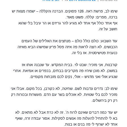
שימו לב, פרשת ראה. 126 פסוקים. הברכה והקללה – ישמרו מצוות יש
ברכה, מפרים: קללה. פשוט מאוד.
אף אחד כולל אף אחד לא מגיע להר גריזים או הר עיבל בלי שהוא
חושב על זה.
עוד השבוע: כולם כולל כולם – מנתצים את האלילים של העמים
הכבושים. לא רוצה לראות פה איזה פסל פריון שמישהו הביא מאיזה
כנענית פטישיסטית. אז בלי זה.
קורבנות, אני מזכיר: שבט לוי. בבית המקדש. עד שנבנה אותו אז
במשכן. לא מוכן שיהיו פה מקריבים בבתים, בכפרים או אמיאת. אחרי
שנגיע אולי ואני מדגיש – אולי, נקים לכם מזבחות מקומיים.
שימו לב: נדרים ונדבות לשם. שחיטה, לא כקורבן, בכל מקום. אבל! אני
מזכיר לכם בלי שטויות. לא אוכלים בשר עם הדם. מעשרות ובכורות רק
רק רק בירושלים.
יש עוד כמה דברים שאינם לרוח ה’. זה לא כרת אבל לא מתאים. לא
בא לי להתחיל להעלות פה אנשים לסקילות. אסור עבודה זרה, שאף
אחד לא ישרוף לי פה בנים או בנות.