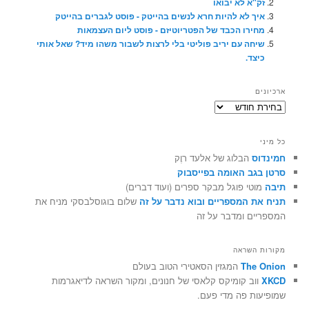
זק"א לא יבואו
איך לא להיות חרא לנשים בהייטק - פוסט לגברים בהייטק
מחירו הכבד של הפטריוטיזם - פוסט ליום העצמאות
שיחה עם יריב פוליטי בלי לרצות לשבור משהו מיד? שאל אותי
כיצד.
ארכיונים
ארכיונים
כל מיני
חמינדוס
הבלוג של אלעד רוֶק
סרטן בגב האומה בפייסבוק
תיבה
מוטי פוגל מבקר ספרים (ועוד דברים)
תניח את המספריים ובוא נדבר על זה
שלום בוגוסלבסקי מניח את
המספריים ומדבר על זה
מקורות השראה
The Onion
המגזין הסאטירי הטוב בעולם
XKCD
ווב קומיקס קלאסי של חנונים, ומקור השראה לדיאגרמות
שמופיעות פה מדי פעם.