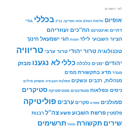
לפי נושאים:
בכללי
אופיום
גנדי
אליפות העולם מחוז אפריקה
בג"ץ
הח"כים ועוזריהם
דתיים ואינטרנט
חינוך
חגי ישמעאל
הציור השבועי לילד
זוטות
טריוויה
טרור יהודי
טכנולוגיה
טרור ערבי
לא נגענו
כללי
יהודים
מבזק
ימנים
כלכלה
מדע בתקשורת
ממים
מגדר
מנהלות, רכבים ונשקים
מפלגת העבודה
משחק מילים
סטיקרים
ניסים ונפלאות
סטודנטים
סטטיסטיקה
פוליטיקה
ערבים
סמולנים
סקרים
ספורט
צה"ל
פרשת השבוע
פשע
פלסטין
רבנות
תרשימים
שירים
תקשורת
תרגיל