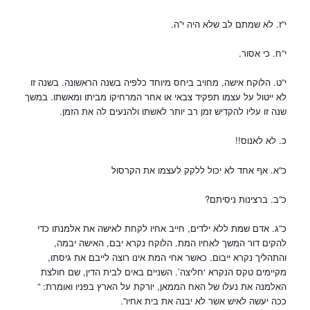
י”ז. לא שמתם לב שלא היה י”ה.
י”ח. כי אסור.
י”ט. הלוקח אישה, מחויב ביחס מיוחד כלפיה בשנה הראשונה. בשנה זו
לא ייטול על עצמו תפקיד צבאי או אחר המרחיקו מביתו ומאשתו. במשך
שנה זו עליו להקדיש זמן רב יותר לאשתו ולהנעים לה את הזמן.
כ. לא לאנוס!!
כ”א. אף אחד לא יכול ללקק לעצמו את הקרסול
כ”ב. ברצינות ניסיתם?
כ”ג. אדם שמת ללא ילדים, חייב אחיו לקחת לאישה את אלמנתו כדי
להקים דור המשך לאחיו המת. הלוקח נקרא יבם, האישה יבמה,
והתהליך נקרא ייבום. כאשר אחי המת אינו רוצה לייבם את גיסתו,
מקיימים טקס הנקרא ‘חליצה’. השניים באים לבית הדין, שם חולצת
האלמנה את נעלו של האח הממאן, יורקת על הארץ בפניו ואומרת: ”
ככה יעשה לאיש אשר לא יבנה את בית אחיו”.