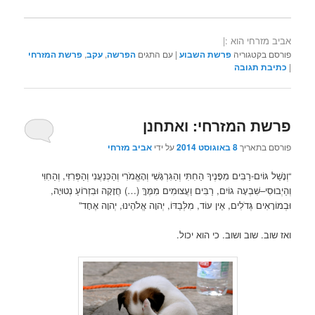
אביב מזרחי הוא :|
פורסם בקטגוריה
פרשת השבוע
|
עם התגים
הפרשה
,
עקב
,
פרשת המזרחי
|
כתיבת תגובה
פרשת המזרחי: ואתחנן
פורסם בתאריך
8 באוגוסט 2014
על ידי
אביב מזרחי
“וְנָשַׁל גּוֹיִם-רַבִּים מִפָּנֶיךָ הַחִתִּי וְהַגִּרְגָּשִׁי וְהָאֱמֹרִי וְהַכְּנַעֲנִי וְהַפְּרִזִּי, וְהַחִוִּי
וְהַיְבוּסִי–שִׁבְעָה גוֹיִם, רַבִּים וַעֲצוּמִים מִמֶּךָּ (…) חֲזָקָה וּבִזְרוֹעַ נְטוּיָה,
וּבְמוֹרָאִים גְּדֹלִים, אֵין עוֹד, מִלְּבַדּוֹ, יְהוָה אֱלֹהֵינוּ, יְהוָה אֶחָד”
ואז שוב. שוב ושוב. כי הוא יכול.