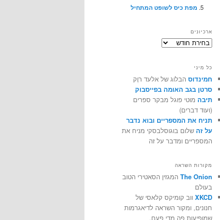
מפת כיס לשופט המתחיל
ארכיונים
ארכיונים
כל מיני
חמינדוס
הבלוג של אלעד רוֶק
סרטן בגב האומה בפייסבוק
תיבה
מוטי פוגל מבקר ספרים
(ועוד דברים)
תניח את המספריים ובוא נדבר
על זה
שלום בוגוסלבסקי מניח את
המספריים ומדבר על זה
מקורות השראה
The Onion
המגזין הסאטירי הטוב
בעולם
XKCD
ווב קומיקס קלאסי של
חנונים, ומקור השראה לדיאגרמות
שמופיעות פה מדי פעם.