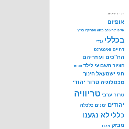
לפי נושאים:
אופיום
אליפות העולם מחוז אפריקה
בג"ץ
בכללי
גנדי
דתיים ואינטרנט
הח"כים ועוזריהם
הציור השבועי לילד
זוטות
חינוך
חגי ישמעאל
טרור יהודי
טכנולוגיה
טריוויה
טרור ערבי
יהודים
ימנים
כלכלה
לא נגענו
כללי
מבזק
מגדר