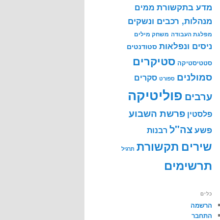
מדע בתקשורת
ממים
מנהלות, רכבים ונשקים
מפלגת העבודה
משחק מילים
ניסים ונפלאות
סטודנטים
סטיקרים
סטטיסטיקה
סמולנים
סקרים
ספורט
פוליטיקה
ערבים
פרשת השבוע
פלסטין
צה"ל
פשע
רבנות
שירים
תקשורת
תרגיל
תרשימים
כלים
הרשמה
התחבר