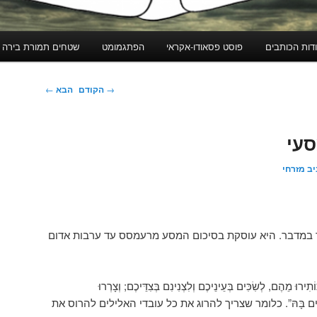
דות הכותבים
פוסט פסאודו-אקראי
הפתגמומט
שטחים תמורת בירה
ניווט
→
הקודם
הבא
←
בפוסטים
סעי
ב מזרחי
במדבר. היא עוסקת בסיכום המסע מרעמסס עד ערבות אדום
ֵהֶם, לְשִׂכִּים בְּעֵינֵיכֶם וְלִצְנִינִם בְּצִדֵּיכֶם; וְצָרְרוּ
יֹשְׁבִים בָּהּ”. כלומר שצריך להרוג את כל עובדי האלילים להרוס את