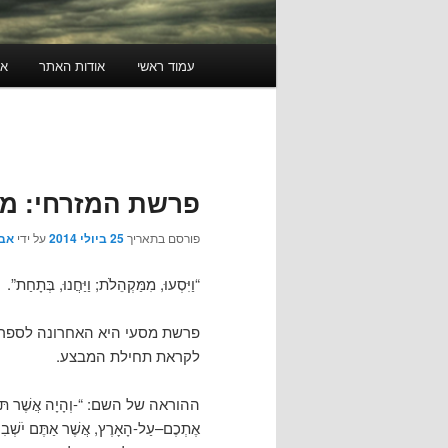
תפריט
עמוד ראשי
אודות האתר
או
ראשי
פרשת המזרחי: מ
פורסם בתאריך
25 ביולי 2014
על ידי
אבי
“וַיִּסְעוּ, מִמַּקְהֵלֹת; וַיַּחֲנוּ, בְּתָחַת”.
פרשת מסעי היא האחרונה לספר 
לקראת תחילת המבצע.
ההוראה של השם: “-וְהָיָה אֲשֶׁר תּוֹתִירוּ מ
אֶתְכֶם–עַל-הָאָרֶץ, אֲשֶׁר אַתֶּם 