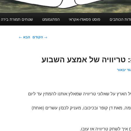
דות הכותבים
פוסט פסאודו-אקראי
הפתגמומט
שטחים תמורת בירה
ניווט
→
הקודם
הבא
←
בפוסטים
ד יבאור
 הארץ על שאלוני טריוויה שמאלץ אותנו להמתין עד ליום
ה, מאת דן קופר ובכיכובו, מעניק לכם/ן עשרים (ואחת)
איך לשחק טריוויה אז עזבו.