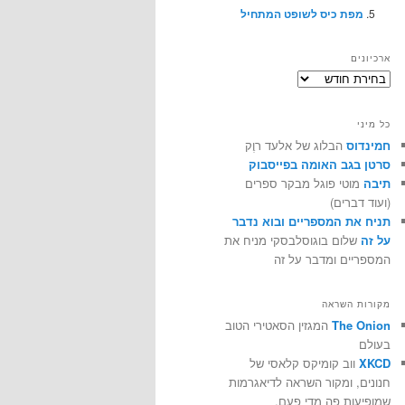
מפת כיס לשופט המתחיל
ארכיונים
ארכיונים
כל מיני
חמינדוס
הבלוג של אלעד רוֶק
סרטן בגב האומה בפייסבוק
תיבה
מוטי פוגל מבקר ספרים
(ועוד דברים)
תניח את המספריים ובוא נדבר
על זה
שלום בוגוסלבסקי מניח את
המספריים ומדבר על זה
מקורות השראה
The Onion
המגזין הסאטירי הטוב
בעולם
XKCD
ווב קומיקס קלאסי של
חנונים, ומקור השראה לדיאגרמות
שמופיעות פה מדי פעם.