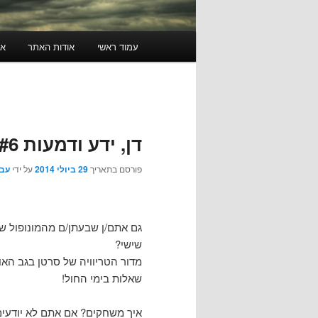
תפריט
עמוד ראשי
אודות האתר
או
ראשי
דן, ידע ודמעות #6: טריוויה של אמצע השבוע
פורסם בתאריך
29 ביולי 2014
על ידי
עבג
גם אתם/ן שבעתן/ם מהמונופול של
שישי?
מדור הטריוויה של סרטן בגב האומ
שאלות בימי החול!
איך משחקים? אם אתם לא יודעים 