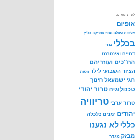
לפי נושאים:
אופיום
אליפות העולם מחוז אפריקה
בג"ץ
בכללי
גנדי
דתיים ואינטרנט
הח"כים ועוזריהם
הציור השבועי לילד
זוטות
חינוך
חגי ישמעאל
טרור יהודי
טכנולוגיה
טריוויה
טרור ערבי
יהודים
ימנים
כלכלה
לא נגענו
כללי
מבזק
מגדר