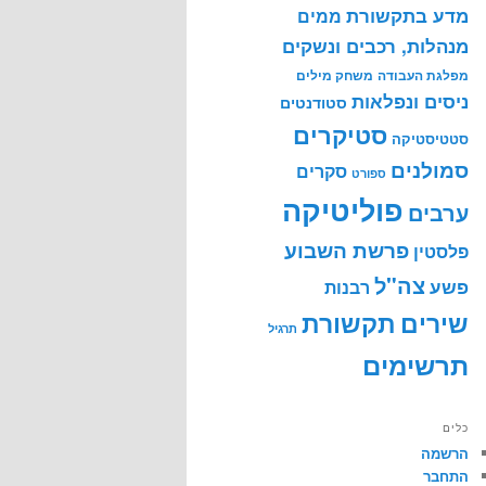
מדע בתקשורת
ממים
מנהלות, רכבים ונשקים
מפלגת העבודה
משחק מילים
ניסים ונפלאות
סטודנטים
סטיקרים
סטטיסטיקה
סמולנים
סקרים
ספורט
פוליטיקה
ערבים
פרשת השבוע
פלסטין
צה"ל
פשע
רבנות
שירים
תקשורת
תרגיל
תרשימים
כלים
הרשמה
התחבר