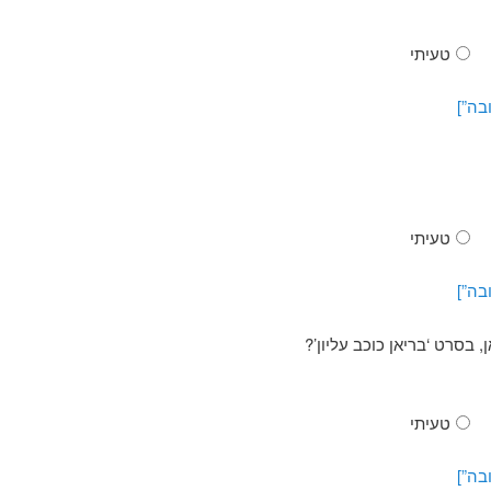
טעיתי
בה”]
טעיתי
בה”]
בסרט ‘בריאן כוכב עליון’?
טעיתי
בה”]