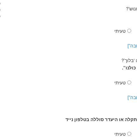
נוש’?
טעיתי
בה”]
בלוך’?
כולנו”.
טעיתי
בה”]
תקלה או היעדר סוללה בטלפון נייד
טעיתי