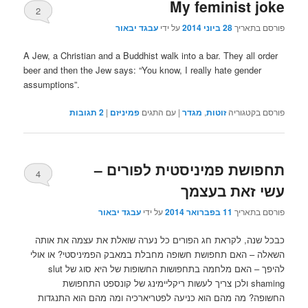
My feminist joke
2
פורסם בתאריך
28 ביוני 2014
על ידי
עבגד יבאור
A Jew, a Christian and a Buddhist walk into a bar. They all order
beer and then the Jew says: “You know, I really hate gender
assumptions”.
פורסם בקטגוריה
זוטות
,
מגדר
|
עם התגים
פמיניזם
|
2
תגובות
תחפושת פמיניסטית לפורים –
4
עשי זאת בעצמך
פורסם בתאריך
11 בפברואר 2014
על ידי
עבגד יבאור
כבכל שנה, לקראת חג הפורים כל נערה שואלת את עצמה את אותה
השאלה – האם תחפושת חשופה מחבלת במאבק הפמיניסטי? או אולי
להיפך – האם מלחמה בתחפושות החשופות של היא סוג של slut
shaming ולכן צריך לעשות ריקליימינג של קונספט התחפושת
החשופה? מה מהם הוא כניעה לפטריארכיה ומה מהם הוא התנגדות