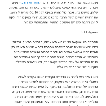
נשמע ממש תמוה. אני יודע כי זה סיפור דומה ל
הטרדות רחוב
– נשים
וגברים חיים בעולמות כמעט מקבילים – נשים מוטרדות ברחוב, צועקים
עליהן, נוגעים בהן, וגבר יכול להגיע בשקט לגיל 30 בלי שיהיה לו מושג
שזו החוויה היומיומית של הרבה מהנשים סביבו. הייתי במקום הזה, לקח
לי זמן והרבה סיפורים מזעזעים להאמין, והתבאסתי עמוקות.
But I digress.
הסביבה הזו שמקשה על נשים – היא אנחנו, הגברים בהייטק. ובניגוד
למה שהאינטואיציה הגברית שלכם מספרת לכם – הבעיה היא לא רק
האפס ההוא שחושב שנשים לא יודעות לתכנת ואשכרה אומר את זה
במפורש. יש הרבה דברים קטנים אחרים במהלך היום שהופכים את
חוויית העבודה של אשה בהייטק לקשה יותר, ופוטנציאלית משפילה
ומקטינה לאין ערוך יותר מזו שלנו.
בואו נעצור רגע לדבר על הדברים הקטנים האלה שקורים לאשה
במהלך היום, ההערה הלא-במקום, ההתייחסות למראה החיצוני,
הבדיחה על נשים וטכנולוגיה, הדאחקה על הפמינאציות האלה:
דמיינו
אדם עם סיכה, שמסתובב במשרד ודוקר אתכם מדי פעם. כל דקירה
כשלעצמה לא מאד כואבת, ואולי הוא מחייך ואומר שזה היה בצחוק,
אבל אחרי כמה פעמים אתם תתהפכו עליו, והמתבונן מהצד יחשוב