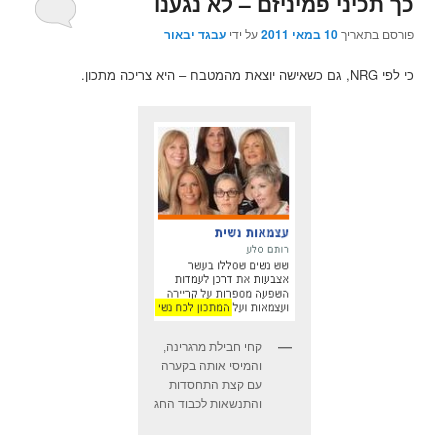
כך תכיני פמיניזם – לא נגענו
פורסם בתאריך
10 במאי 2011
על ידי
עבגד יבאור
כי לפי NRG, גם כשאישה יוצאת מהמטבח – היא צריכה מתכון.
קחי חבילת מרגרינה,
והמיסי אותה בקערה
עם קצת התחסדות
והתנשאות לכבוד החג