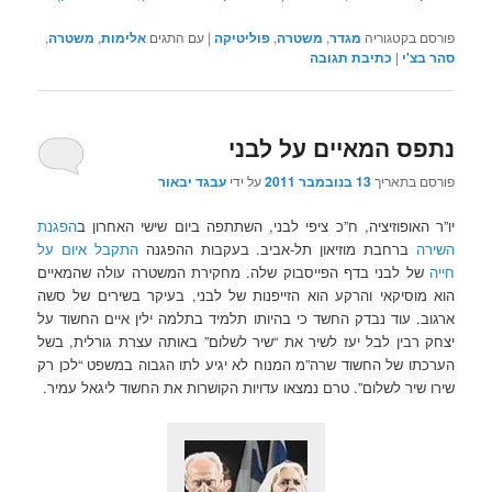
פורסם בקטגוריה
מגדר
,
משטרה
,
פוליטיקה
|
עם התגים
אלימות
,
משטרה
,
סהר בצ'י
|
כתיבת תגובה
נתפס המאיים על לבני
פורסם בתאריך
13 בנובמבר 2011
על ידי
עבגד יבאור
יו”ר האופוזיציה, ח”כ ציפי לבני, השתתפה ביום שישי האחרון ב
הפגנת
השירה
ברחבת מוזיאון תל-אביב. בעקבות ההפגנה
התקבל איום על
חייה
של לבני בדף הפייסבוק שלה. מחקירת המשטרה עולה שהמאיים
הוא מוסיקאי והרקע הוא הזייפנות של לבני, בעיקר בשירים של סשה
ארגוב. עוד נבדק החשד כי בהיותו תלמיד בתלמה ילין איים החשוד על
יצחק רבין לבל יעז לשיר את “שיר לשלום” באותה עצרת גורלית, בשל
הערכתו של החשוד שרה”מ המנוח לא יגיע לתו הגבוה במשפט “לכן רק
שירו שיר לשלום”. טרם נמצאו עדויות הקושרות את החשוד ליגאל עמיר.