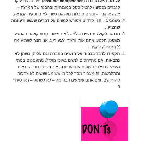
על מה היא מדברת (assume competence)
. יש נטיה (בעיקר
לגברים מנסיוני) להטיל ספק במומחיות ובהבנה של המרצה –
אשה או גבר – ונשים סובלות מזה גם כשהן לא בתפקיד המרצה.
כשמגיע – תנו קרדיט מפורש לנשים על דברים שעשו ורעיונות
שהציעו.
תנו גב לקולגות נשים –
למשל אם מישהו קוטע קולגה באמצע
משפט, תקטעו אתם אותו ותגידו “רגע רגע, אני רוצה לשמוע מה
X התחילה להגיד”.
הקפידו לדבר בכבוד אל הנשים בחברה וגם עליהן כשהן לא
נמצאות.
אם מתייחסים לנשים באופן מזלזל, מתעסקים במתי
מישהי עם ילדים עוזבת את העבודה, איך נשים בחברה נראות
ומתלבשות, זה מעביר מסר לכל מי ששומע שנשים לא צריכות
להיות שם. ואם אתם שומעים דבר כזה – לא לשתוק – ראו סעיף
3.