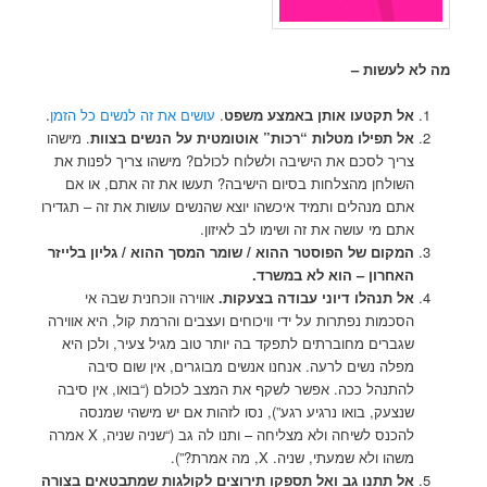
מה לא לעשות –
אל תקטעו אותן באמצע משפט
.
עושים את זה לנשים כל הזמן
.
אל תפילו מטלות “רכות” אוטומטית על הנשים בצוות
. מישהו
צריך לסכם את הישיבה ולשלוח לכולם? מישהו צריך לפנות את
השולחן מהצלחות בסיום הישיבה? תעשו את זה אתם, או אם
אתם מנהלים ותמיד איכשהו יוצא שהנשים עושות את זה – תגדירו
אתם מי עושה את זה ושימו לב לאיזון.
המקום של הפוסטר ההוא / שומר המסך ההוא / גליון בלייזר
האחרון – הוא לא במשרד.
אל תנהלו דיוני עבודה בצעקות
.
אווירה ווכחנית שבה אי
הסכמות נפתרות על ידי וויכוחים ועצבים והרמת קול, היא אווירה
שגברים מחוברתים לתפקד בה יותר טוב מגיל צעיר, ולכן היא
מפלה נשים לרעה. אנחנו אנשים מבוגרים, אין שום סיבה
להתנהל ככה. אפשר לשקף את המצב לכולם (“בואו, אין סיבה
שנצעק, בואו נרגיע רגע”), נסו לזהות אם יש מישהי שמנסה
להכנס לשיחה ולא מצליחה – ותנו לה גב (“שניה שניה, X אמרה
משהו ולא שמעתי, שניה. X, מה אמרת?”).
אל תתנו גב ואל תספקו תירוצים לקולגות שמתבטאים בצורה