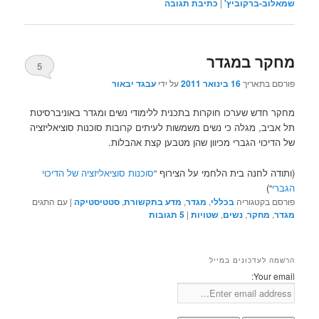
שמאלוב-ברקוביץ'
|
כתיבת תגובה
מחקר במגדר
5
פורסם בתאריך
16 בינואר 2011
על ידי
עבגד יבאור
מחקר חדש שערכו חוקרות בתכנית ללימודי נשים ומגדר באוניברסיטת
תל אביב, מגלה כי נשים משמשות לעיתים קרובות סוכנות סוציאליזציה
של הדיכוי הגברי מכיוון שהן מטבען קצת אהבלות.
(ותודה לחנה בית הלחמי על הצירוף “
סוכנות סוציאליזציה של הדיכוי
הגברי
“)
פורסם בקטגוריה
בכללי
,
מגדר
,
מדע בתקשורת
,
סטטיסטיקה
|
עם התגים
מגדר
,
מחקר
,
נשים
,
שטויות
|
5
תגובות
הרשמה לעדכונים במייל
Your email: