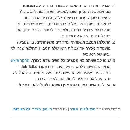
הגדירו את דרישות המשרה בצורה ברורה ולא מוגזמת
מבחינת שנות נסיון וסופרלטיבים.
נ
שים נוטות להגיש קו”ח
למשרות שהן עומדות בדרישות אליהן, וגברים הרבה יותר
“גמישים” במובן הזה. נינג’ות יש בסרטים, כרישים יש בים, רוק
סטארז לא עובדים בהייטק, ולא צריך לכתוב 5 שנות נסיון, אם
תקבלו גם מי שיבוא עם שנתיים.
התעלמו ממצב משפחתי וסידורים משפחתיים.
מי שמציגה
מועמדות מכירה את גבולות הזמן שלה היטב, זו החלטה שלה, לא
עניינו של המעסיק.
שימו לב שאתם לא מקשים על נשים שלא לצורך.
מחקר שיצא
מראה שבראיונות למשרה אקדמית – מה שקרוי Job Talks –
המראיינים מקשים על מרואיינות יותר מעל מרואיינים. למה? לא
יודע, אבל אתם יכולים לנסות שזה לא יקרה לכם.
אין לכם אשה בצוות שמראיין מועמדים/ות?
למה, בעצם?
פורסם בקטגוריה
טכנולוגיה
,
מגדר
|
עם התגים
הייטק
,
מגדר
|
20
תגובות