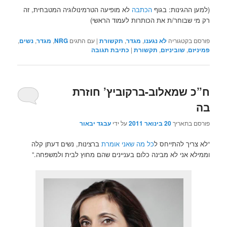
(למען ההגינות: בגוף
הכתבה
לא מופיעה הטרמינולוגיה המטבחית, זה
רק מי שבוחר/ת את הכותרות לעמוד הראשי)
פורסם בקטגוריה
לא נגענו
,
מגדר
,
תקשורת
|
עם התגים
NRG
,
מגדר
,
נשים
,
פמיניזם
,
שוביניזם
,
תקשורת
|
כתיבת תגובה
ח”כ שמאלוב-ברקוביץ’ חוזרת
בה
פורסם בתאריך
20 בינואר 2011
על ידי
עבגד יבאור
“לא צריך להתייחס ל
כל מה שאני אומרת
ברצינות, נשים דעתן קלה
וממילא אני לא מבינה כלום בעניינים שהם מחוץ לבית ולמשפחה.”