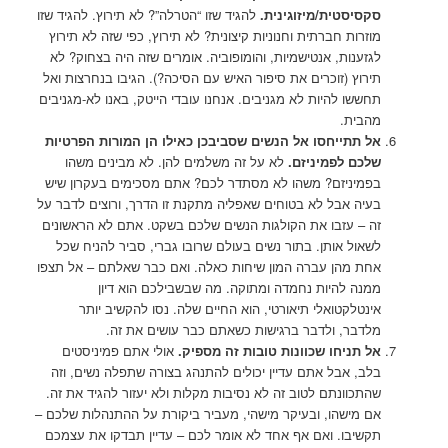
סקסיסטית/מיזוגינית
.
להגיד שזו “הטרלה”? לא תירוץ. להגיד שזו
מוזרות חברתית וחנוניות קיצונית? לא תירוץ, כפי שזה לא תירוץ
לגזענות, אנטישמיות, והומופוביה. אומרים שזה היה בצחוק? לא
תירוץ (זוכרים את סיפור האיש עם הסיכה?). הגיבו בנחרצות ואל
תחששו להיות לא מגניבים. אנחנו עובדי הייטק, באנו לא-מגניבים
מהבית.
אל תתייחסו אל הנשים שסביבכן כאילו הן המורות הפרטיות
שלכם לפמיניזם.
לא על זה משלמים להן. לא מבינים משהו
בפמיניזם? משהו לא מסתדר לכם? אתם מסכימים בעקרון שיש
בעיה אבל לא בטוחים שאפליה מתקנת זו הדרך, ורוצים לדבר על
זה – עזבו את הקולגות הנשים שלכם בשקט. אתם לא הראשונים
לשאול אותן. בתור נשים בעולם שרובו גברי, סביר להניח שכל
אחת מהן עברה המון שיחות כאלה. ואם כבר שאלתם – אל תצפו
ממנה להיות נחמדה ומתוקה. מה שבשבילכם הוא דיון
אינטלקטואלי תיאורטי, הוא החיים שלה. נסו להקשיב יותר
מלדבר, ולדבר ברגישות כשאתם כבר עושים את זה.
אל תניחו שכוונות טובות זה מספיק.
אולי אתם פמיניסטים
בלב, אבל אתם עדיין יכולים להתנהג בצורה שתפלה נשים, וזה
שהתכוונתם לטוב זה לא נסיבות מקלות ולא יעזור להגיד את זה.
אם מישהו, ובעיקר מישהי, מעביר ביקורת על ההתנהלות שלכם –
תקשיבו. ואם אף אחד לא אומר לכם – עדיין תבדקו את עצמכם