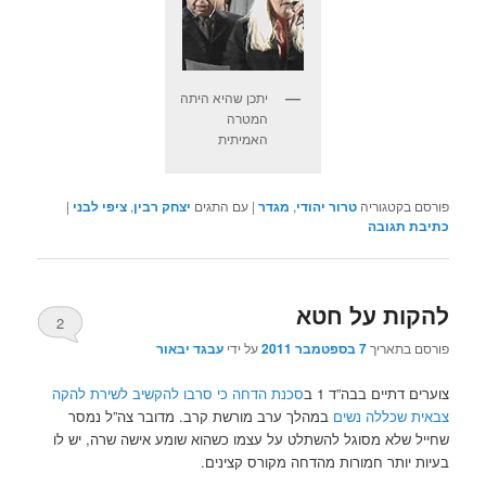
יתכן שהיא היתה
המטרה
האמיתית
פורסם בקטגוריה
טרור יהודי
,
מגדר
|
עם התגים
יצחק רבין
,
ציפי לבני
|
כתיבת תגובה
להקות על חטא
2
פורסם בתאריך
7 בספטמבר 2011
על ידי
עבגד יבאור
צוערים דתיים בבה”ד 1 ב
סכנת הדחה כי סרבו להקשיב לשירת להקה
צבאית שכללה נשים
במהלך ערב מורשת קרב. מדובר צה”ל נמסר
שחייל שלא מסוגל להשתלט על עצמו כשהוא שומע אישה שרה, יש לו
בעיות יותר חמורות מהדחה מקורס קצינים.