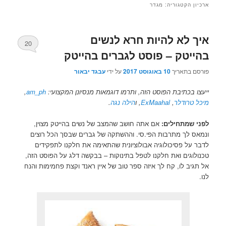
ארכיון הקטגוריה:
מגדר
איך לא להיות חרא לנשים
20
בהייטק – פוסט לגברים בהייטק
פורסם בתאריך
10 באוגוסט 2017
על ידי
עבגד יבאור
ייעצו בכתיבת הפוסט הזה, ותרמו דוגמאות מנסיונן המקצועי:
am_ph
,
מיכל טרודלר
,
ExMaahal
, ו
הילה נגה
.
לפני שמתחילים:
אם אתה חושב שהמצב של נשים בהייטק מצוין,
ונמאס לך מתרבות הפי.סי. וההשתקה של גברים שבסך הכל רוצים
לדבר על פסיכולוגיה אבולוציונית שהתאימה את חלקנו לתפקידים
טכנולוגים ואת חלקנו לטפל בתינוקות – בבקשה דלג על הפוסט הזה,
אל תגיב לו, קח לך איזה ספר טוב של איין ראנד וקצת פחמימות והנח
לנו.