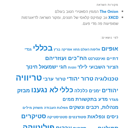
מקורות השראה
The Onion
המגזין הסאטירי הטוב בעולם
XKCD
ווב קומיקס קלאסי של חנונים, ומקור השראה לדיאגרמות
שמופיעות פה מדי פעם.
לפי נושאים:
בכללי
אופיום
גנדי
אליפות העולם מחוז אפריקה
בג"ץ
הח"כים ועוזריהם
דתיים ואינטרנט
חינוך
חגי ישמעאל
הציור השבועי לילד
זוטות
טריוויה
טרור יהודי
טכנולוגיה
טרור ערבי
לא נגענו
כללי
יהודים
מבזק
ימנים
כלכלה
מדע בתקשורת
ממים
מגדר
מנהלות, רכבים ונשקים
מפלגת העבודה
משחק מילים
סטיקרים
ניסים ונפלאות
סטודנטים
סטטיסטיקה
פוליטיקה
ערבים
סמולנים