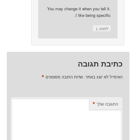
You may change it when you tell it.
I like being specific.
↓
להגיב
כתיבת תגובה
*
האימייל לא יוצג באתר.
שדות החובה מסומנים
*
התגובה שלך