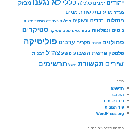
לא נגענו
כללי
יהודים
מבזק
ימנים
כלכלה
מדע בתקשורת
ממים
מגדר
מנהלות, רכבים ונשקים
מפלגת העבודה
משחק מילים
סטיקרים
ניסים ונפלאות
סטודנטים
סטטיסטיקה
פוליטיקה
ערבים
סמולנים
סקרים
ספורט
צה"ל
פרשת השבוע
פשע
פלסטין
רבנות
תרשימים
שירים
תקשורת
תרגיל
כלים
הרשמה
התחבר
פיד רשומות
פיד תגובות
WordPress.org
הרשמה לעדכונים במייל