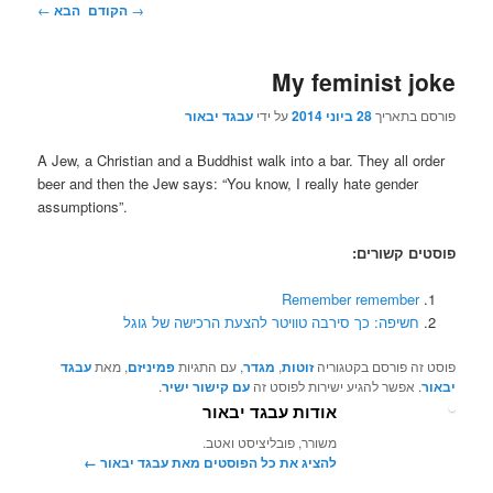
ניווט
→
הקודם
הבא
←
בפוסטים
My feminist joke
פורסם בתאריך
28 ביוני 2014
על ידי
עבגד יבאור
A Jew, a Christian and a Buddhist walk into a bar. They all order
beer and then the Jew says: “You know, I really hate gender
assumptions”.
פוסטים קשורים:
Remember remember
חשיפה: כך סירבה טוויטר להצעת הרכישה של גוגל
פוסט זה פורסם בקטגוריה
זוטות
,
מגדר
, עם התגיות
פמיניזם
, מאת
עבגד
יבאור
. אפשר להגיע ישירות לפוסט זה
עם קישור ישיר
.
אודות עבגד יבאור
משורר, פובליציסט ואטב.
להציג את כל הפוסטים מאת עבגד יבאור‏
←