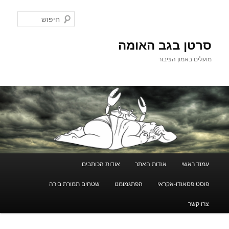
לדלג
לתוכן
חיפוש
סרטן בגב האומה
מועלים באמון הציבור
תפריט
עמוד ראשי
אודות האתר
אודות הכותבים
ראשי
פוסט פסאודו-אקראי
הפתגמומט
שטחים תמורת בירה
צרו קשר