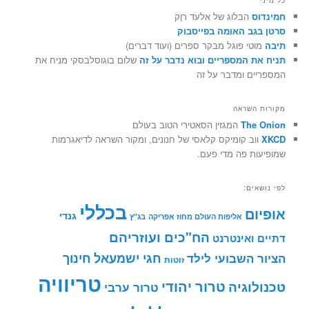
חמינדוס
הבלוג של אלעד רוֶק
סרטן בגב האומה בפייסבוק
תיבה
מוטי פוגל מבקר ספרים (ועוד דברים)
תניח את המספריים ובוא נדבר על זה
שלום בוגוסלבסקי מניח את
המספריים ומדבר על זה
מקורות השראה
The Onion
המגזין הסאטירי הטוב בעולם
XKCD
ווב קומיקס קלאסי של חנונים, ומקור השראה לדיאגרמות
שמופיעות פה מדי פעם.
לפי נושאים:
בכללי
אופיום
גנדי
אליפות העולם מחוז אפריקה
בג"ץ
הח"כים ועוזריהם
דתיים ואינטרנט
חינוך
חגי ישמעאל
הציור השבועי לילד
זוטות
טריוויה
טרור יהודי
טכנולוגיה
טרור ערבי