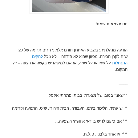
יום עצמאות שמח!
הודעה מנהלתית: בשבוע האחרון תורם אלמוני הרים תרומה של 20
ש”ח לקרן הבירה. מכיוון שהוא לא הזדהה – לא נוכל
להקים
התנחלות
על שמו או על שמה
, אז אם למישהו יש בקשה או הצעה – זה
המקום.
____
* “יצאנו” במובן של נשארתי בבית ופתחתי אקסל
** יש עתיד, הליכוד ביתנו, העבודה, הבית היהודי, ש”ס, התנועה וקדימה
*** אם כי גם לו יש בוודאי איזושהי השפעה…
**** או אחד בלבנון. ט.ל.ח.