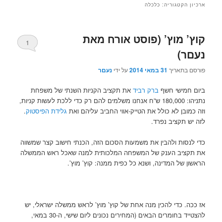
ארכיון הקטגוריה:
כלכלה
קוץ’ מוץ’ (פוסט אורח מאת
1
נעםר)
פורסם בתאריך
31 במאי 2014
על ידי
נעםר
ביום חמישי חשף
ברק רביד
את תקציב הקניות השנתי של משפחת
נתניהו: 180,000 ש”ח אנחנו משלמים להם רק כדי ללכת לעשות קניות,
וזה כמובן לא כולל את הטייק-אווי החביב עליהם ואת
גלידת הפיסטוק
.
לזה יש תקציב נפרד.
כדי לנסות ולהבין את משמעות הסכום הזה, הכנתי חישוב קצר שמשווה
את תקציב הענק של המשפחה המלכותית למנה שאכל ראש הממשלה
הראשון של המדינה, ושנא כל כפית ממנה: קוץ’ מוץ’.
אז ככה. כדי להכין מנה אחת של קוץ’ מוץ’ לראש ממשלה ישראלי, יש
להצטייד בחומרים הבאים (המחירים נכונים ליום שישי, ה-30 במאי,