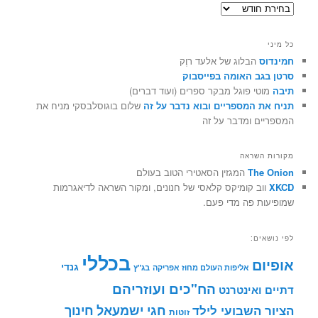
ארכיונים
כל מיני
חמינדוס
הבלוג של אלעד רוֶק
סרטן בגב האומה בפייסבוק
תיבה
מוטי פוגל מבקר ספרים (ועוד דברים)
תניח את המספריים ובוא נדבר על זה
שלום בוגוסלבסקי מניח את
המספריים ומדבר על זה
מקורות השראה
The Onion
המגזין הסאטירי הטוב בעולם
XKCD
ווב קומיקס קלאסי של חנונים, ומקור השראה לדיאגרמות
שמופיעות פה מדי פעם.
לפי נושאים:
בכללי
אופיום
גנדי
אליפות העולם מחוז אפריקה
בג"ץ
הח"כים ועוזריהם
דתיים ואינטרנט
חינוך
חגי ישמעאל
הציור השבועי לילד
זוטות