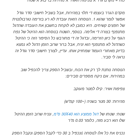
מקדם הגרר בעצמו די תלוי במהירות, אבל בשביל חישובי סדר גודל
אפשר לומר שהוא 1. הנוסחה הזאת עובדת לא רע בזרימה טורבולנטית
של חפצים קשיחים. היא כמובן לא לוקחת בחשבון את העובדה שהדגל
מתנפנף בצורה די אלימה. בנוסף, השטח בנוסחה הוא ההיטל של נפח
הגוף על כיוון הזרימה, ובדגל זה די מחורבש כל הסיפור הזה כי ההיטל
כשהדגל לא מתנפנף הוא זניח, אבל ברור שרוב הזמן הדגל לא נמצא
בדיוק מאחורי העמוד שמחזיק אותו. עדיין, לצורך חישובי סדר גודל זה
נראה לי סביר.
הנוסחה נותנת לך רק את הכוח, ובשביל הספק צריך להכפיל שוב
במהירות. אם ניקח מספרים סבירים:
צפיפות אוויר: קילו למטר מעוקב
מהירות: 30 מטר בשניה (~100 קמ”ש)
שטח: שטחו של
דגל ממוצע הוא 30X40 ס”מ
, ונניח שרוב הזמן ההיטל
שלו הוא רבע מזה, כלומר 0.03 מ”ר
נכניס את כל אלו לנוסחה (ונכפיל ב 30 כדי לקבל הספק) ונקבל הספק