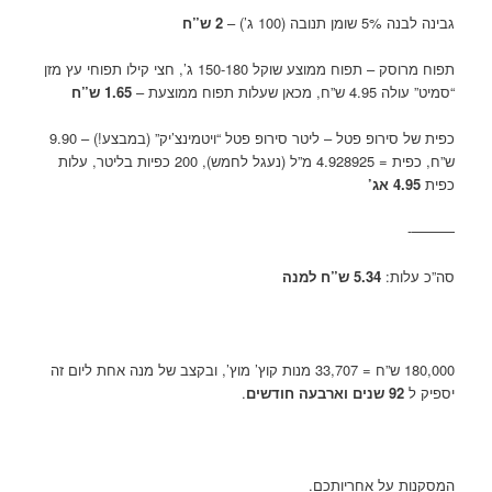
גבינה לבנה 5% שומן תנובה (100 ג’) –
2 ש”ח
תפוח מרוסק – תפוח ממוצע שוקל 150-180 ג’, חצי קילו תפוחי עץ מזן
“סמיט” עולה 4.95 ש”ח, מכאן שעלות תפוח ממוצעת –
1.65 ש”ח
כפית של סירופ פטל – ליטר סירופ פטל “ויטמינצ’יק” (במבצע!) – 9.90
ש”ח, כפית = 4.928925 מ”ל (נעגל לחמש), 200 כפיות בליטר, עלות
כפית
4.95 אג’
———-
סה”כ עלות:
5.34 ש”ח למנה
180,000 ש”ח = 33,707 מנות קוץ’ מוץ’, ובקצב של מנה אחת ליום זה
יספיק ל
92 שנים וארבעה חודשים
.
המסקנות על אחריותכם.