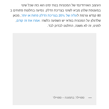
העיצוב האוירודינמי של המכוניות בנות ימינו הוא כזה שכל שינוי
במעטפת שלהן מביא לשינוי בצריכת הדלק. נסיעה בחלונות פתוחים ב
80 קמ”ש גורמת ל
עליה של 20% בצריכת הדלק פחות או יותר
, מכאן
שלדגלון על המכונית בוודאי יש השפעה כלשהי.
אמרו את זה קודם
,
לפנינו, זה לא משנה, החלטנו לבדוק לבד.
ספויילר: בתמונה – ספויילר