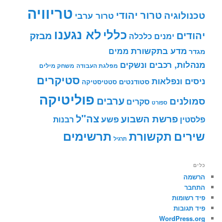
טריוויה
טרור יהודי
טכנולוגיה
טרור ערבי
לא נגענו
כללי
יהודים
מבזק
ימנים
כלכלה
מדע בתקשורת
ממים
מגדר
מנהלות, רכבים ונשקים
מפלגת העבודה
משחק מילים
סטיקרים
ניסים ונפלאות
סטודנטים
סטטיסטיקה
פוליטיקה
ערבים
סמולנים
סקרים
ספורט
צה"ל
פרשת השבוע
פשע
פלסטין
רבנות
תרשימים
שירים
תקשורת
תרגיל
כלים
הרשמה
התחבר
פיד רשומות
פיד תגובות
WordPress.org