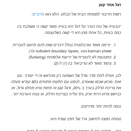
דגל אחד קטן
רשות הדיבור למומחה הבית של הבלוג, הלא הוא
הריב”ס
:
“הבעייה של כוח הגרר על דגל היא בעייה מאוד קשה כי משלבת בין
כמה בעיות, כל אחת מהן היא די קשה כשלעצמה:
זרימה מאוד טורבלנטית (כולל דברים שאין להם תרגום לעברית:
turbulent boundary layers, von-karman street וכו’)
התנהגות לא לינארית של יריעות אלסטיות (fluttering)
צימוד מאוד לא טריביאלי בין (1) ל-(2)
לכן, אפילו לתת סדר גודל של השפעה רק מהראש זה די יומרני. עם
זאת, מכיוון שכמו שאמרנו, לנסוע עם חלונות פתוחים ב80 קמ”ש מעלה
את צריכת הדלק בערך ב 20%, ודגל קטן זה פחות נורא מחלון גדול, אז
כניחוש פרוע הייתי זורק 5% עלייה בצריכת הדלק, וזו בטח הערכת יתר.
ננסה להיות יותר מדוייקים.
נוסחה נפוצה לחישוב גרר של חפץ קשיח היא:
כוח = מקדם גרר X צפיפות האוויר X מהירות בריבוע X שטח