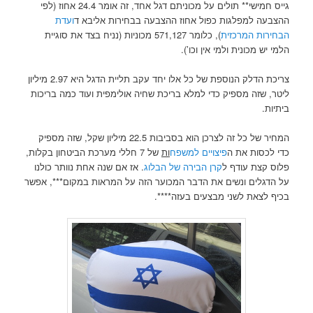
גייס חמישי** תולים על מכוניתם דגל אחד, זה אומר 24.4 אחוז (לפי
ההצבעה למפלגות כפול אחוז ההצבעה בבחירות אליבא ד
ועדת
הבחירות המרכזית
), כלומר 571,127 מכוניות (נניח בצד את סוגיית
הלמי יש מכונית ולמי אין וכו’).
צריכת הדלק הנוספת של כל אלו יחד עקב תליית הדגל היא 2.97 מיליון
ליטר, שזה מספיק כדי למלא בריכת שחיה אולימפית ועוד כמה בריכות
ביתיות.
המחיר של כל זה לצרכן הוא בסביבות 22.5 מיליון שקל, שזה מספיק
כדי לכסות את ה
פיצויים למשפח
ות
של 7 חללי מערכת הביטחון בקלות,
פלוס קצת עודף ל
קרן הבירה של הבלוג
. אז אם שנה אחת נוותר כולנו
על הדגלים ונשים את הדבר המכוער הזה על המראות במקום***, אפשר
בכיף לצאת לשני מבצעים בעזה****.