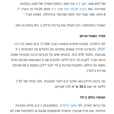
של 810 וואט, יעני 1.1 כוח סוס. הספק אופייני של מנוע בנסיעה
אופיינית, הוא
בערך 10-20 כוח סוס
. 1.1 מתוך 10-20 זה בערך 7-
8 אחוז, שזה קצת יותר ממה שזרקתי בהתחלה. נשמע סביר.”
השורה התחתונה: דגל מעלה את צריכת הדלק ב 8% פחות או יותר.
מחיר הפטריוטיזם
לפי הלמ”ס, מכונית פרטית נוסעת בערך 17,000 ק”מ בשנה (
זהירות
PDF
). בהערכה זהירה אנשים נוסעים עם הדגלים על המכוניות כ 3
שבועות, כלומר 978 ק”מ. בהנחה שיש על הכביש הרבה מכוניות ישנות,
נראה סביר לקבוע 15 ק”מ לליטר ולהסיק שב 3 השבועות שבהם הדגל
נמצא על החלון, המכונית צורכת 70.4 ליטר דלק במקום 65.2 שהיתה
צורכת בלעדיו.
סך ביזבוז הדלק הוא לפיכך 5.2 ליטר למכונית, ולפי מחיר של 7.57
לליטר זה יוצא
39.3 ש”ח
לכל פטריוט.
ועכשיו כולם ביחד
על כבישי הארץ, לפי
נתוני הלמ”ס
, מסתובבות כ 2.3 מיליון מכוניות
פרטיות. אם נניח שבערך מחצית מהאנשים שהצביעו למפלגות שהן לא