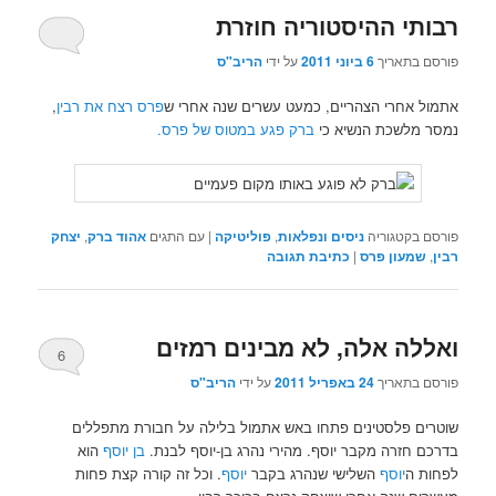
רבותי ההיסטוריה חוזרת
פורסם בתאריך
6 ביוני 2011
על ידי
הריב"ס
אתמול אחרי הצהריים, כמעט עשרים שנה אחרי ש
פרס
רצח את רבין
,
נמסר מלשכת הנשיא כי
ברק פגע במטוס של פרס.
פורסם בקטגוריה
ניסים ונפלאות
,
פוליטיקה
|
עם התגים
אהוד ברק
,
יצחק
רבין
,
שמעון פרס
|
כתיבת תגובה
ואללה אלה, לא מבינים רמזים
6
פורסם בתאריך
24 באפריל 2011
על ידי
הריב"ס
שוטרים פלסטינים פתחו באש אתמול בלילה על חבורת מתפללים
בדרכם חזרה מקבר יוסף. מהירי נהרג בן-יוסף לבנת.
בן יוסף
הוא
לפחות ה
יוסף
השלישי שנהרג בקבר
יוסף
. וכל זה קורה קצת פחות