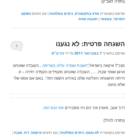
(ותודה לשב”ק)
פורסם בקטגוריה
מדע בתקשורת
,
ניסים ונפלאות
|
עם התגים
אפקט
הפרפר
,
צונאמי
|
תגובה
אחת
השגחה פרטית: לא נגענו
1
פורסם בתאריך
7 בפברואר 2011
על ידי
הריב"ס
מנכ”ל איקאה בישראל:”
השבת שמרה עלינו בשריפה
…העובדה שאנחנו
ארגון שומר שבת, …, העובדה שאנחנו מקפידים הקפדה יתירה – זו
הייתה ההשגחה העליונה שלנו באירוע הקשה הזה”. באם אם אמא שלי
שלא נגענו.
דרך אגב, מעניין איך הם היו מסבירים
את הנס הזה
.
(ותודה להלל)
פורסם בקטגוריה
לא נגענו
,
ניסים ונפלאות
|
עם התגים
איקאה
,
דת
,
שבת
|