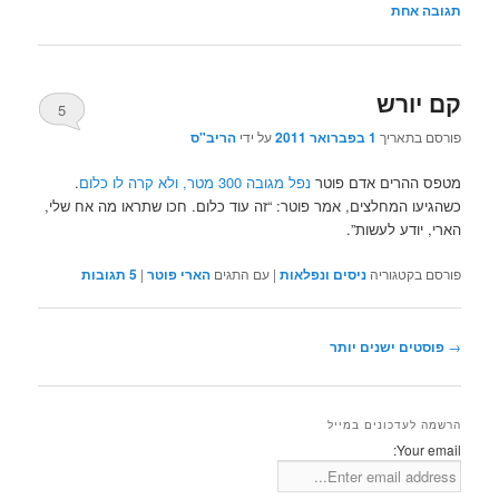
תגובה
אחת
קם יורש
5
פורסם בתאריך
1 בפברואר 2011
על ידי
הריב"ס
מטפס ההרים אדם פוטר
נפל מגובה 300 מטר, ולא קרה לו כלום
.
כשהגיעו המחלצים, אמר פוטר: “זה עוד כלום. חכו שתראו מה אח שלי,
הארי, יודע לעשות”.
פורסם בקטגוריה
ניסים ונפלאות
|
עם התגים
הארי פוטר
|
5
תגובות
ניווט
→
פוסטים ישנים יותר
בפוסטים
הרשמה לעדכונים במייל
Your email: