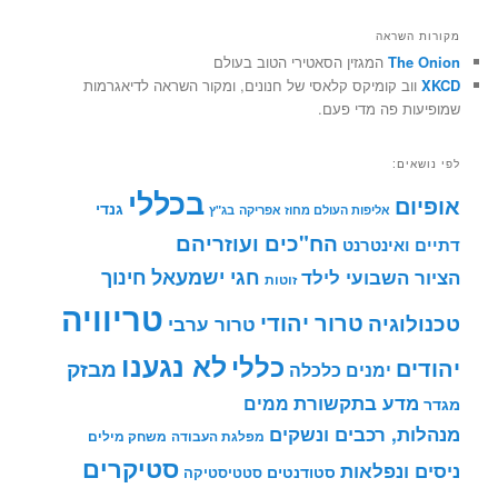
מקורות השראה
The Onion
המגזין הסאטירי הטוב בעולם
XKCD
ווב קומיקס קלאסי של חנונים, ומקור השראה לדיאגרמות
שמופיעות פה מדי פעם.
לפי נושאים:
בכללי
אופיום
גנדי
אליפות העולם מחוז אפריקה
בג"ץ
הח"כים ועוזריהם
דתיים ואינטרנט
חינוך
חגי ישמעאל
הציור השבועי לילד
זוטות
טריוויה
טרור יהודי
טכנולוגיה
טרור ערבי
לא נגענו
כללי
יהודים
מבזק
ימנים
כלכלה
מדע בתקשורת
ממים
מגדר
מנהלות, רכבים ונשקים
מפלגת העבודה
משחק מילים
סטיקרים
ניסים ונפלאות
סטודנטים
סטטיסטיקה