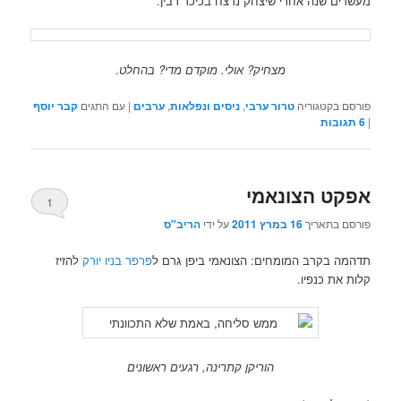
מעשרים שנה אחרי שיצחק נרצח בכיכר רבין.
מצחיק? אולי. מוקדם מדי? בהחלט
.
פורסם בקטגוריה
טרור ערבי
,
ניסים ונפלאות
,
ערבים
|
עם התגים
קבר יוסף
|
6
תגובות
אפקט הצונאמי
1
פורסם בתאריך
16 במרץ 2011
על ידי
הריב"ס
תדהמה בקרב המומחים: הצונאמי ביפן גרם ל
פרפר בניו יורק
להזיז
קלות את כנפיו.
הוריקן קתרינה, רגעים ראשונים