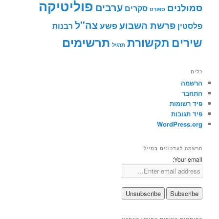
פוליטיקה
ערבים
סמולנים
סקרים
ספורט
צה"ל
פרשת השבוע
פשע
פלסטין
רבנות
תרשימים
שירים
תקשורת
תרגיל
כלים
הרשמה
התחבר
פיד רשומות
פיד תגובות
WordPress.org
הרשמה לעדכונים במייל
Your email:
הפוסטים הנצפים בחודש האחרון