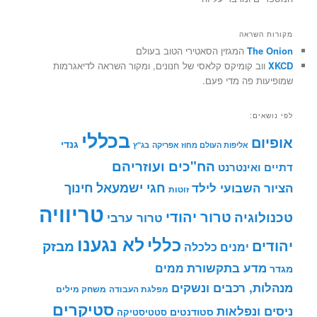
מקורות השראה
The Onion
המגזין הסאטירי הטוב בעולם
XKCD
ווב קומיקס קלאסי של חנונים, ומקור השראה לדיאגרמות
שמופיעות פה מדי פעם.
לפי נושאים:
בכללי
אופיום
גנדי
אליפות העולם מחוז אפריקה
בג"ץ
הח"כים ועוזריהם
דתיים ואינטרנט
חינוך
חגי ישמעאל
הציור השבועי לילד
זוטות
טריוויה
טרור יהודי
טכנולוגיה
טרור ערבי
לא נגענו
כללי
יהודים
מבזק
ימנים
כלכלה
מדע בתקשורת
ממים
מגדר
מנהלות, רכבים ונשקים
מפלגת העבודה
משחק מילים
סטיקרים
ניסים ונפלאות
סטודנטים
סטטיסטיקה