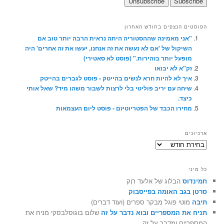
הפוסטים הנצפים בחודש האחרון
"אני מאמינה שההסטוריה היתה נראית הרבה יותר טוב אם
השיקול של 'אם לא נעשה את זה אנחנו, יעשו את זה אחרים' היה
מופעל יותר בזהירות." (פוסט לא סאטירי)
זק"א לא יבואו
איך לא להיות חרא לנשים בהייטק - פוסט לגברים בהייטק
שיחה עם יריב פוליטי בלי לרצות לשבור משהו מיד? שאל אותי
כיצד.
מחירו הכבד של הפטריוטיזם - פוסט ליום העצמאות
ארכיונים
ארכיונים
כל מיני
חמינדוס
הבלוג של אלעד רוֶק
סרטן בגב האומה בפייסבוק
תיבה
מוטי פוגל מבקר ספרים (ועוד דברים)
תניח את המספריים ובוא נדבר על זה
שלום בוגוסלבסקי מניח את
המספריים ומדבר על זה