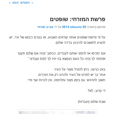
ניווט
→
הקודם
הבא
←
בפוסטים
פרשת המזרחי: שופטים
פורסם בתאריך
29 באוגוסט 2014
על ידי
אביב מזרחי
על פי פרשת שופטים אותה קוראים השבוע, אז בטרם כיבוש של עיר, יש
להציע לתושבים להיכנע בדרכי שלום.
אם יסכימו אז להפוך אותם לעבדים, ככתוב “וְהָיָה אִם שָׁלוֹם תַּעַנְךָ
וּפָתְחָה לָךְ וְהָיָה כָּל הָעָם הַנִּמְצָא בָהּ יִהְיוּ לְךָ לָמַס וַעֲבָדוּךָ.”
באין כניעה, ניתן להטיל מצור על העיר.
אחר כך יש לפרוץ אל העיר ולהרוג רק את הזכרים.
חשוב להדגיש: גם בזמן מצור ומלחמה, אין לכרות עצי פרי.
די קרוב, לא?
שבת שלום (ועבדות)