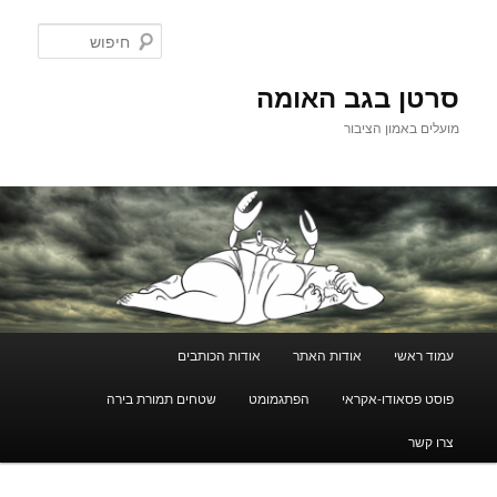
לדלג
לתוכן
חיפוש
סרטן בגב האומה
מועלים באמון הציבור
תפריט
עמוד ראשי
אודות האתר
אודות הכותבים
ראשי
פוסט פסאודו-אקראי
הפתגמומט
שטחים תמורת בירה
צרו קשר