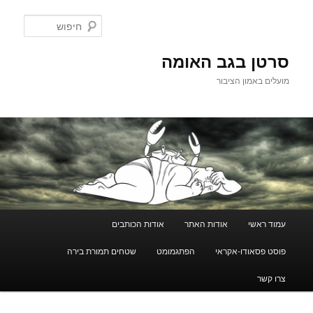
לדלג
לתוכן
חיפוש
סרטן בגב האומה
מועלים באמון הציבור
תפריט
עמוד ראשי
אודות האתר
אודות הכותבים
ראשי
פוסט פסאודו-אקראי
הפתגמומט
שטחים תמורת בירה
צרו קשר