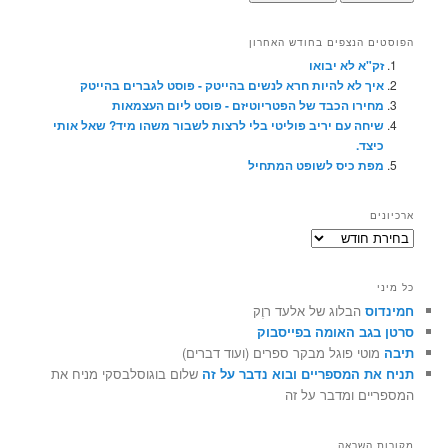
הפוסטים הנצפים בחודש האחרון
זק"א לא יבואו
איך לא להיות חרא לנשים בהייטק - פוסט לגברים בהייטק
מחירו הכבד של הפטריוטיזם - פוסט ליום העצמאות
שיחה עם יריב פוליטי בלי לרצות לשבור משהו מיד? שאל אותי
כיצד.
מפת כיס לשופט המתחיל
ארכיונים
ארכיונים
כל מיני
חמינדוס
הבלוג של אלעד רוֶק
סרטן בגב האומה בפייסבוק
תיבה
מוטי פוגל מבקר ספרים (ועוד דברים)
תניח את המספריים ובוא נדבר על זה
שלום בוגוסלבסקי מניח את
המספריים ומדבר על זה
מקורות השראה