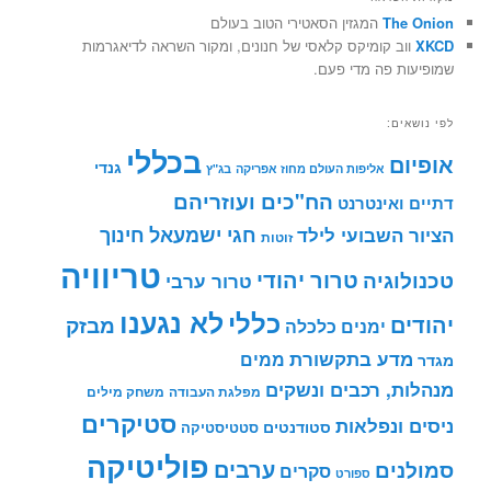
The Onion
המגזין הסאטירי הטוב בעולם
XKCD
ווב קומיקס קלאסי של חנונים, ומקור השראה לדיאגרמות
שמופיעות פה מדי פעם.
לפי נושאים:
בכללי
אופיום
גנדי
אליפות העולם מחוז אפריקה
בג"ץ
הח"כים ועוזריהם
דתיים ואינטרנט
חינוך
חגי ישמעאל
הציור השבועי לילד
זוטות
טריוויה
טרור יהודי
טכנולוגיה
טרור ערבי
לא נגענו
כללי
יהודים
מבזק
ימנים
כלכלה
מדע בתקשורת
ממים
מגדר
מנהלות, רכבים ונשקים
מפלגת העבודה
משחק מילים
סטיקרים
ניסים ונפלאות
סטודנטים
סטטיסטיקה
פוליטיקה
ערבים
סמולנים
סקרים
ספורט