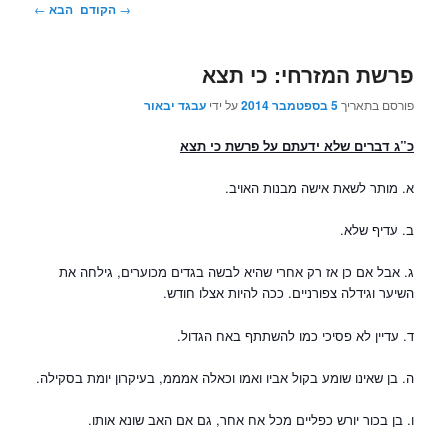
ניווט
→
הקודם
הבא
←
בפוסטים
פרשת המזרחי: כי תצא
פורסם בתאריך
5 בספטמבר 2014
על ידי
עבגד יבאור
כ”ג דברים שלא ידעתם על פרשת כי תצא
א. מותר לשאת אישה מבנות האויב.
ב. עדיף שלא.
ג. אבל אם כן אז רק אחרי שהיא לבשה בגדים מכוערים, גילחה את
השיער וגידלה צפורניים. ככה להיות אצלו חודש.
ד. עדיין לא פסיכי כמו להשתתף באח הגדול.
ה. בן שאינו שומע בקול אביו ואמו וכאלה אמממ, בעיקרון יומת בסקילה.
ו. בן בכור יורש כפליים מכל אח אחר, גם אם האב שונא אותו.