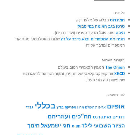
כל מיני
חמינדוס
הבלוג של אלעד רוֶק
סרטן בגב האומה בפייסבוק
תיבה
מוטי פוגל מבקר ספרים (ועוד דברים)
תניח את המספריים ובוא נדבר על זה
שלום בוגוסלבסקי מניח את
המספריים ומדבר על זה
מקורות השראה
The Onion
המגזין הסאטירי הטוב בעולם
XKCD
ווב קומיקס קלאסי של חנונים, ומקור השראה לדיאגרמות
שמופיעות פה מדי פעם.
לפי נושאים:
בכללי
אופיום
גנדי
אליפות העולם מחוז אפריקה
בג"ץ
הח"כים ועוזריהם
דתיים ואינטרנט
חינוך
חגי ישמעאל
הציור השבועי לילד
זוטות