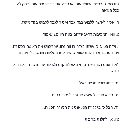
ז. ודרשו געכחי”ט ששונא אותו אבל לא עד כדי להמית אותו בסקילה
ככל הנראה.
ח. אסור לאישה ללבוש בגדי גבר ואסור לגבר ללבוש בגדי אישה.
ט. וואו, המסיבות דראג שלהם בטח היו משעממות.
י. אדם הטוען כי אשתו בגדה בו וזה נכון, יש לענוש את האישה בסקילה.
אם מסתבר שזו תלונת שווא עונשין אותו במלקות וקנס. בלי אבנים.
י”א. האונס נערה פנויה, חייב לשלם קנס ולשאת את הנערה – אם היא
רוצה.
י”ב. למה שלא תרצה כאילו
י”ג. חל איסור על אישה או גבר לעסוק בזנות.
י”ד. חבל כי בגלל זה הוא אנס את הנערה הפנויה.
ט”ו. אין להלוות בריבית..