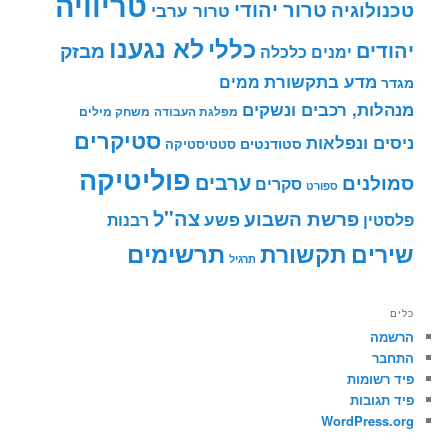
טריוויה
טרור יהודי
טכנולוגיה
טרור ערבי
לא נגענו
כללי
יהודים
מבזק
ימנים
כלכלה
מדע בתקשורת
ממים
מגדר
מנהלות, רכבים ונשקים
מפלגת העבודה
משחק מילים
סטיקרים
ניסים ונפלאות
סטודנטים
סטטיסטיקה
פוליטיקה
ערבים
סמולנים
סקרים
ספורט
צה"ל
פרשת השבוע
פשע
פלסטין
רבנות
תרשימים
שירים
תקשורת
תרגיל
כלים
הרשמה
התחבר
פיד רשומות
פיד תגובות
WordPress.org