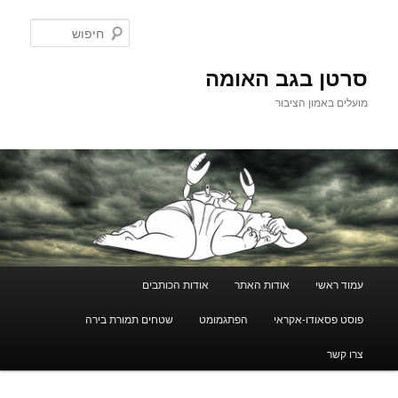
לדלג
לתוכן
חיפוש
סרטן בגב האומה
מועלים באמון הציבור
תפריט
עמוד ראשי
אודות האתר
אודות הכותבים
ראשי
פוסט פסאודו-אקראי
הפתגמומט
שטחים תמורת בירה
צרו קשר