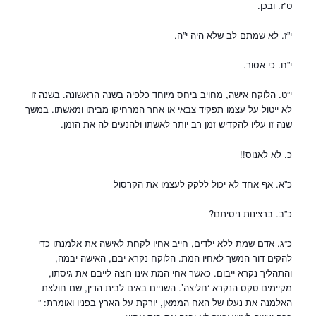
ט”ז. ובכן.
י”ז. לא שמתם לב שלא היה י”ה.
י”ח. כי אסור.
י”ט. הלוקח אישה, מחויב ביחס מיוחד כלפיה בשנה הראשונה. בשנה זו
לא ייטול על עצמו תפקיד צבאי או אחר המרחיקו מביתו ומאשתו. במשך
שנה זו עליו להקדיש זמן רב יותר לאשתו ולהנעים לה את הזמן.
כ. לא לאנוס!!
כ”א. אף אחד לא יכול ללקק לעצמו את הקרסול
כ”ב. ברצינות ניסיתם?
כ”ג. אדם שמת ללא ילדים, חייב אחיו לקחת לאישה את אלמנתו כדי
להקים דור המשך לאחיו המת. הלוקח נקרא יבם, האישה יבמה,
והתהליך נקרא ייבום. כאשר אחי המת אינו רוצה לייבם את גיסתו,
מקיימים טקס הנקרא ‘חליצה’. השניים באים לבית הדין, שם חולצת
האלמנה את נעלו של האח הממאן, יורקת על הארץ בפניו ואומרת: ”