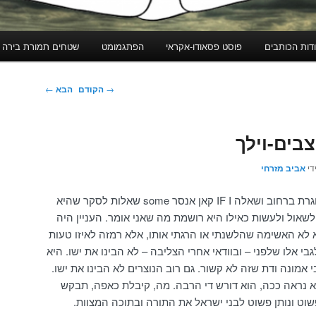
דות הכותבים
פוסט פסאודו-אקראי
הפתגמומט
שטחים תמורת בירה
ניווט
→
הקודם
הבא
←
בפוסטים
בים-וילך
די
אביב מזרחי
אתמול ניגשה אליי איזו אישה מבוגרת ברחוב ושאלה IF I קאן אנסר some שאלות לסקר שהיא
לשאול ולעשות כאילו היא רושמת מה שאני אומר. העניין היה
א לא האשימה שהלשנתי או הרגתי אותו, אלא רמזה לאיזו טעות
בי אלו שלפני – ובוודאי אחרי הצליבה – לא הבינו את ישו. היא
אמונה ודת שזה לא קשור. גם רוב הנוצרים לא הבינו את ישו.
א נראה ככה, הוא דורש די הרבה. מה, קיבלת כאפה, תבקש
שוט ונותן פשוט לבני ישראל את התורה ובתוכה המצוות.