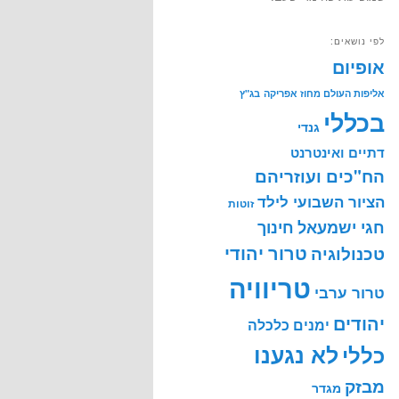
לפי נושאים:
אופיום
אליפות העולם מחוז אפריקה
בג"ץ
בכללי
גנדי
דתיים ואינטרנט
הח"כים ועוזריהם
הציור השבועי לילד
זוטות
חינוך
חגי ישמעאל
טרור יהודי
טכנולוגיה
טריוויה
טרור ערבי
יהודים
ימנים
כלכלה
לא נגענו
כללי
מבזק
מגדר