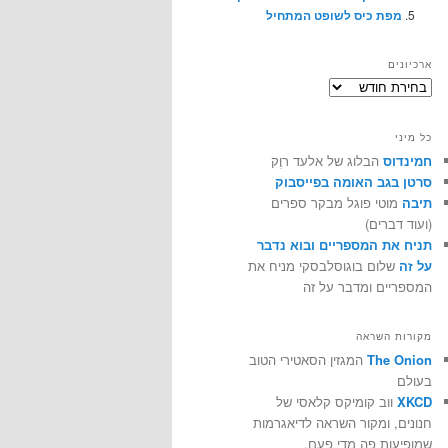
מפת כיס לשופט המתחיל
ארכיונים
ארכיונים
כל מיני
חמינדוס
הבלוג של אלעד רוֶק
סרטן בגב האומה בפייסבוק
תיבה
מוטי פוגל מבקר ספרים
(ועוד דברים)
תניח את המספריים ובוא נדבר
על זה
שלום בוגוסלבסקי מניח את
המספריים ומדבר על זה
מקורות השראה
The Onion
המגזין הסאטירי הטוב
בעולם
XKCD
ווב קומיקס קלאסי של
חנונים, ומקור השראה לדיאגרמות
שמופיעות פה מדי פעם.