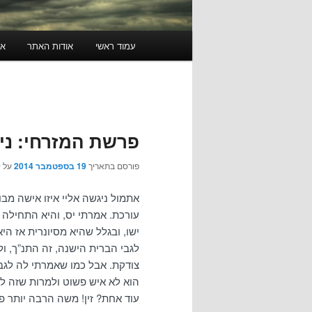
תפריט
עמוד ראשי
אודות האתר
או
ראשי
פרשת המזרחי: ניצ
פורסם בתאריך
19 בספטמבר 2014
על י
עורכת. אמרתי יס, והיא התחילה 
ישו, ובגלל שהיא מסיונרית אז הי
לגבי הברית הישנה, זה התנ”ך, ולג
צודקת. אבל כמו שאמרתי לה לגבי 
הוא לא איש פשוט ולמרות שזה ל
עוד אחת? זין! משה הרבה יותר פ