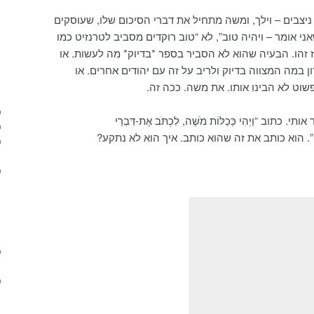
יצבים – וילך, ומשה מתחיל את דברי הסיכום שלו, שעוסקים
י אומר – ויהיה טוב”, לא “טוב רוקדים מסביב לטרנזיט כמו
אז זהו. הבעיה שהוא לא הסביר בספר *בדיוק* מה לעשות. או
 במה המצווה בדיוק ולריב על זה עם יהודים אחרים. או
וט לא הבינו אותו. את משה. ככה זה.
וב “וַיְהִי כְּכַלּוֹת מֹשֶׁה, לִכְתֹּב אֶת-דִּבְרֵי
תֻּמָּם”. הוא כותב את זה שהוא כותב. איך הוא לא נתקע?