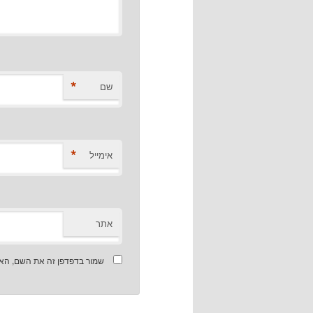
*
שם
*
אימייל
אתר
שמור בדפדפן זה את השם, האי