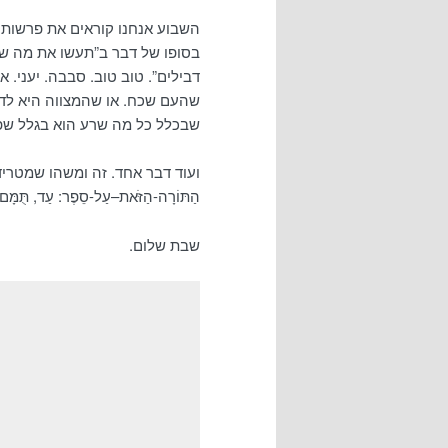
השבוע אנחנו קוראים את פרשות נ
בסופו של דבר ב”תעשו את מה שאנ
דבילים”. טוב טוב. סבבה. יעני. 
שהעם שכח. או שהמצווה היא לדון
שבכלל כל מה שרע הוא בגלל שפש
ועוד דבר אחד. זה ומשהו שמטריד אותי. כת
הַתּוֹרָה-הַזֹּאת–עַל-סֵפֶר: עַד, 
שבת שלום.