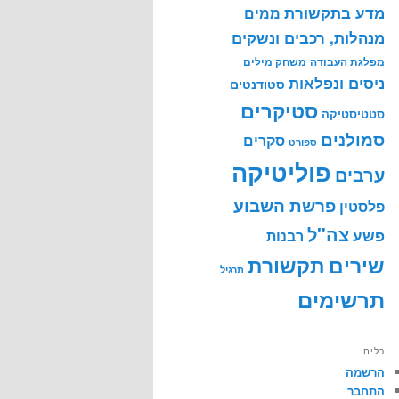
מדע בתקשורת
ממים
מנהלות, רכבים ונשקים
מפלגת העבודה
משחק מילים
ניסים ונפלאות
סטודנטים
סטיקרים
סטטיסטיקה
סמולנים
סקרים
ספורט
פוליטיקה
ערבים
פרשת השבוע
פלסטין
צה"ל
פשע
רבנות
שירים
תקשורת
תרגיל
תרשימים
כלים
הרשמה
התחבר