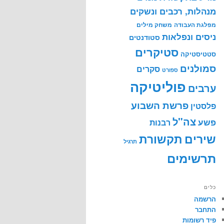
מנהלות, רכבים ונשקים
מפלגת העבודה
משחק מילים
ניסים ונפלאות
סטודנטים
סטיקרים
סטטיסטיקה
סמולנים
סקרים
ספורט
פוליטיקה
ערבים
פרשת השבוע
פלסטין
צה"ל
פשע
רבנות
שירים
תקשורת
תרגיל
תרשימים
כלים
הרשמה
התחבר
פיד רשומות