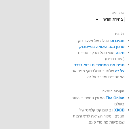
ארכיונים
ארכיונים
כל מיני
חמינדוס
הבלוג של אלעד רוֶק
סרטן בגב האומה בפייסבוק
תיבה
מוטי פוגל מבקר ספרים
(ועוד דברים)
תניח את המספריים ובוא נדבר
על זה
שלום בוגוסלבסקי מניח את
המספריים ומדבר על זה
מקורות השראה
The Onion
המגזין הסאטירי הטוב
בעולם
XKCD
ווב קומיקס קלאסי של
חנונים, ומקור השראה לדיאגרמות
שמופיעות פה מדי פעם.