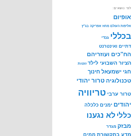
לפי נושאים:
אופיום
אליפות העולם מחוז אפריקה
בג"ץ
בכללי
גנדי
דתיים ואינטרנט
הח"כים ועוזריהם
הציור השבועי לילד
זוטות
חינוך
חגי ישמעאל
טרור יהודי
טכנולוגיה
טריוויה
טרור ערבי
יהודים
ימנים
כלכלה
לא נגענו
כללי
מבזק
מגדר
מדע בתקשורת
ממים