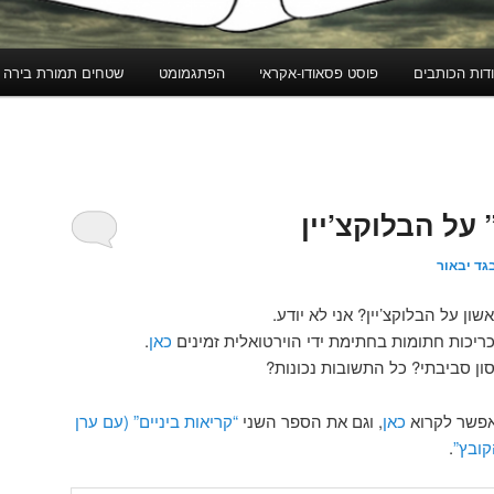
דות הכותבים
פוסט פסאודו-אקראי
הפתגמומט
שטחים תמורת בירה
 על הבלוקצ’יין
גד יבאור
ן על הבלוקצ’יין? אני לא יודע.
יכות חתומות בחתימת ידי הוירטואלית זמינים
כאן
.
סון סביבתי? כל התשובות נכונות?
אפשר לקרוא
כאן
, וגם את הספר השני
“קריאות ביניים” (עם ערן
קובץ”
.