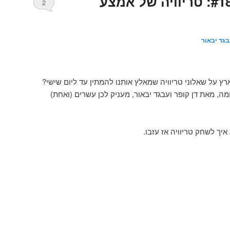
דן, ידע, ודמעות #186: טריוויה של אמצע
2
בגד יבאור
ץ על שאלוני טריוויה שמאלץ אותנו להמתין עד ליום שישי?
ה, מאת דן קופר ועבגד יבאור, מעניק לכן עשרים (ואחת)
יך לשחק טריוויה אז עזבו.