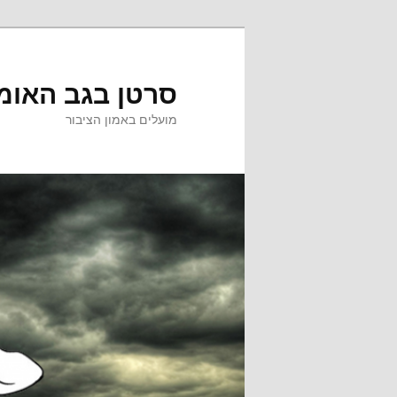
לדלג
לדלג
לתוכן
לתוכן
המשני
סרטן בגב האומ
מועלים באמון הציבור