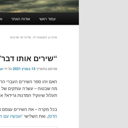
תפריט
עמוד ראשי
אודות האתר
או
ראשי
ארכיון הקטגוריה:
מדורים ופינות
“שירים אותו דבר”
פורסם בתאריך
13 במרץ 2021
על ידי
עב
האם זהו ספר השירים העברי הראשו
מה שבטוח – עשרה עותקים של כר
תעלול שיווקי? חמדנות גרידא? א
בכל מקרה – את השירים עצמם 
הדס)
, ואת השלישי
“ועכשיו עם ה