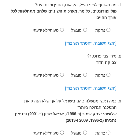
מה משותף לשיני הפיל, הקנגורו, התנין ופרת הים?
פוליופודונטים. כלומר, מערכות השיניים שלהם מתחלפות לכל
אורך החיים
צדקתי
סוגשל
טעיתי/לא ידעתי
[“הצג תשובה”, “הסתר תשובה”]
מיהו צבי פרוכטר?
צביקה הדר
צדקתי
סוגשל
טעיתי/לא ידעתי
[“הצג תשובה”, “הסתר תשובה”]
כמה ראשי ממשלה כיהנו בישראל על אף שלא הנהיגו את
המפלגה הגדולה ביותר?
שלושה: יצחק שמיר (ב-1986), אריאל שרון (ב-2001) ובנימין
נתניהו (ב-1996, 2009 ו-2013)
צדקתי
סוגשל
טעיתי/לא ידעתי