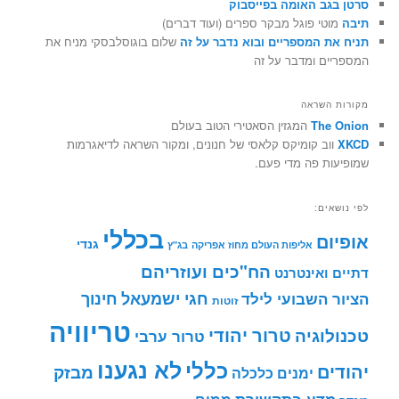
סרטן בגב האומה בפייסבוק
תיבה
מוטי פוגל מבקר ספרים (ועוד דברים)
תניח את המספריים ובוא נדבר על זה
שלום בוגוסלבסקי מניח את
המספריים ומדבר על זה
מקורות השראה
The Onion
המגזין הסאטירי הטוב בעולם
XKCD
ווב קומיקס קלאסי של חנונים, ומקור השראה לדיאגרמות
שמופיעות פה מדי פעם.
לפי נושאים:
בכללי
אופיום
גנדי
אליפות העולם מחוז אפריקה
בג"ץ
הח"כים ועוזריהם
דתיים ואינטרנט
חינוך
חגי ישמעאל
הציור השבועי לילד
זוטות
טריוויה
טרור יהודי
טכנולוגיה
טרור ערבי
לא נגענו
כללי
יהודים
מבזק
ימנים
כלכלה
מדע בתקשורת