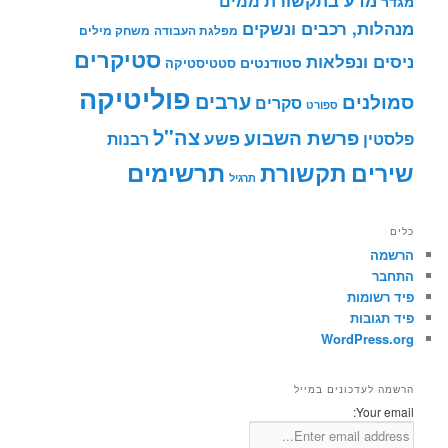
ממים
מגדר
מנהלות, רכבים ונשקים
מפלגת העבודה
משחק מילים
סטיקרים
ניסים ונפלאות
סטודנטים
סטטיסטיקה
פוליטיקה
ערבים
סמולנים
סקרים
ספורט
צה"ל
פרשת השבוע
פשע
פלסטין
רבנות
תרשימים
שירים
תקשורת
תרגיל
כלים
הרשמה
התחבר
פיד רשומות
פיד תגובות
WordPress.org
הרשמה לעדכונים במייל
Your email: