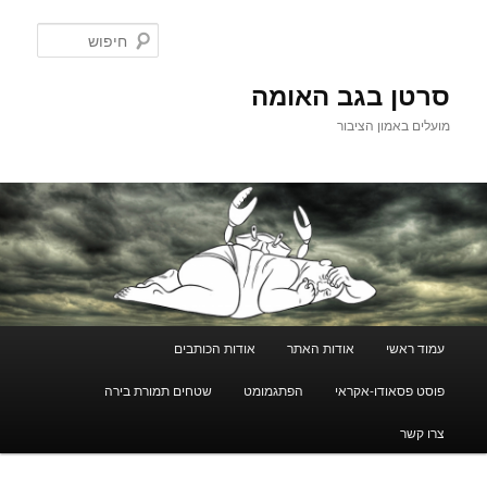
לדלג
לתוכן
חיפוש
סרטן בגב האומה
מועלים באמון הציבור
תפריט
עמוד ראשי
אודות האתר
אודות הכותבים
ראשי
פוסט פסאודו-אקראי
הפתגמומט
שטחים תמורת בירה
צרו קשר