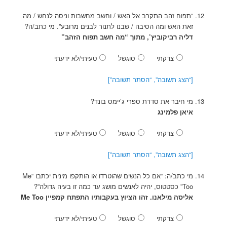
“תפוח זהב התקרב אל האש / וחשב מחשבות וניסה לנחש / מה
זאת האש ומה הסיבה / שבנו לתנור לבנים מרובע”. מי כתב/ה?
דליה רביקוביץ’, מתוך “מה חשב תפוח הזהב”
צדקתי
סוגשל
טעיתי/לא ידעתי
[“הצג תשובה”, “הסתר תשובה”]
מי חיבר את סדרת ספרי ג’יימס בונד?
איאן פלמינג
צדקתי
סוגשל
טעיתי/לא ידעתי
[“הצג תשובה”, “הסתר תשובה”]
מי כתב/ה: “אם כל הנשים שהוטרדו או הותקפו מינית יכתבו “Me
Too” כסטטוס, יהיה לאנשים מושג עד כמה זו בעיה גדולה”?
אליסה מילאנו. זהו הציוץ בעקבותיו התפתח קמפיין Me Too
צדקתי
סוגשל
טעיתי/לא ידעתי