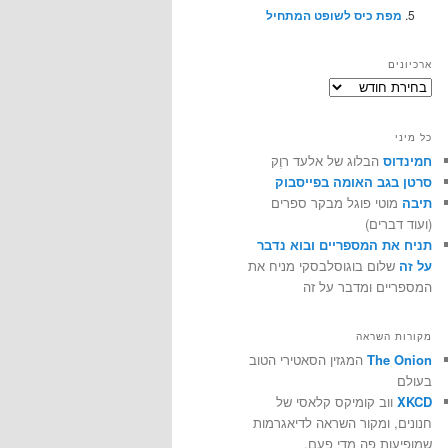
מפת כיס לשופט המתחיל
ארכיונים
ארכיונים
כל מיני
חמינדוס
הבלוג של אלעד רוֶק
סרטן בגב האומה בפייסבוק
תיבה
מוטי פוגל מבקר ספרים
(ועוד דברים)
תניח את המספריים ובוא נדבר
על זה
שלום בוגוסלבסקי מניח את
המספריים ומדבר על זה
מקורות השראה
The Onion
המגזין הסאטירי הטוב
בעולם
XKCD
ווב קומיקס קלאסי של
חנונים, ומקור השראה לדיאגרמות
שמופיעות פה מדי פעם.