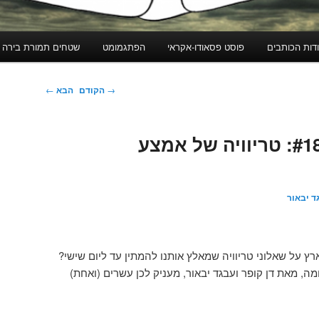
דות הכותבים
פוסט פסאודו-אקראי
הפתגמומט
שטחים תמורת בירה
ניווט
→
הקודם
הבא
←
בפוסטים
דן, ידע, ודמעות #181: טריוויה של אמצע
ד יבאור
ץ על שאלוני טריוויה שמאלץ אותנו להמתין עד ליום שישי?
ה, מאת דן קופר ועבגד יבאור, מעניק לכן עשרים (ואחת)