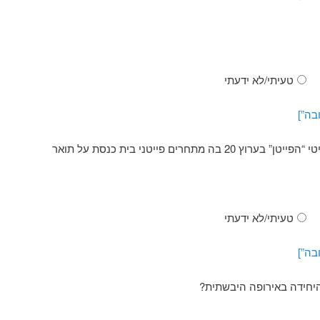
טעיתי/לא ידעתי
בה”]
מי מנחה את תכנית הריאליטי “הפייטן” בערוץ 20 בה מתחרים פייטני בית כנסת על תואר
טעיתי/לא ידעתי
בה”]
יחידה באירופה היבשתית?