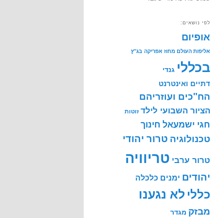
לפי נושאים:
אופיום
אליפות העולם מחוז אפריקה
בג"ץ
בכללי
גנדי
דתיים ואינטרנט
הח"כים ועוזריהם
הציור השבועי לילד
זוטות
חינוך
חגי ישמעאל
טרור יהודי
טכנולוגיה
טריוויה
טרור ערבי
יהודים
ימנים
כלכלה
לא נגענו
כללי
מבזק
מגדר