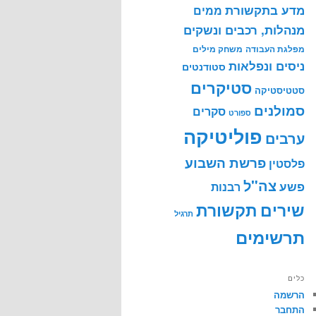
מדע בתקשורת
ממים
מנהלות, רכבים ונשקים
מפלגת העבודה
משחק מילים
ניסים ונפלאות
סטודנטים
סטיקרים
סטטיסטיקה
סמולנים
סקרים
ספורט
פוליטיקה
ערבים
פרשת השבוע
פלסטין
צה"ל
פשע
רבנות
שירים
תקשורת
תרגיל
תרשימים
כלים
הרשמה
התחבר