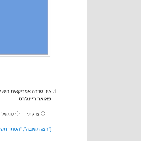
איזו סדרה אמריקאית היא 
פאואר ריינג’רס
צדקתי
סוגשל
[“הצג תשובה”, “הסתר תשו