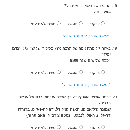
מה פירוש הביטוי “בדמי ימיה”?
בצעירותה
צדקתי
סוגשל
טעיתי/לא ידעתי
[“הצג תשובה”, “הסתר תשובה”]
באיזה גיל מתה אמה של תרצה מינץ בסיפורו של ש”י עגנון “בדמי
ימיה”?
“כבת שלושים שנה ושנה”
צדקתי
סוגשל
טעיתי/לא ידעתי
[“הצג תשובה”, “הסתר תשובה”]
לכמה אנשים הוענקה לאורך השנים אזרחות כבוד של ארצות
הברית?
שמונה (ויליאם פן, האנה קאלוויל, דה לה-פאייט, ברנרדו
דה-גלווז, ראול ולנברג, וינסטון צ’רצ’יל והאם תרזה)
צדקתי
סוגשל
טעיתי/לא ידעתי