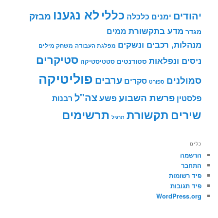
לא נגענו
כללי
יהודים
מבזק
ימנים
כלכלה
מדע בתקשורת
ממים
מגדר
מנהלות, רכבים ונשקים
מפלגת העבודה
משחק מילים
סטיקרים
ניסים ונפלאות
סטודנטים
סטטיסטיקה
פוליטיקה
ערבים
סמולנים
סקרים
ספורט
צה"ל
פרשת השבוע
פשע
פלסטין
רבנות
תרשימים
שירים
תקשורת
תרגיל
כלים
הרשמה
התחבר
פיד רשומות
פיד תגובות
WordPress.org