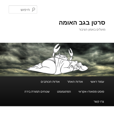
לדלג
לתוכן
חיפוש
סרטן בגב האומה
מועלים באמון הציבור
תפריט
עמוד ראשי
אודות האתר
אודות הכותבים
ראשי
פוסט פסאודו-אקראי
הפתגמומט
שטחים תמורת בירה
צרו קשר