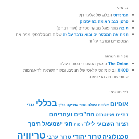
כל מיני
חמינדוס
הבלוג של אלעד רוֶק
סרטן בגב האומה בפייסבוק
תיבה
מוטי פוגל מבקר ספרים (ועוד דברים)
תניח את המספריים ובוא נדבר על זה
שלום בוגוסלבסקי מניח את
המספריים ומדבר על זה
מקורות השראה
The Onion
המגזין הסאטירי הטוב בעולם
XKCD
ווב קומיקס קלאסי של חנונים, ומקור השראה לדיאגרמות
שמופיעות פה מדי פעם.
לפי נושאים:
בכללי
אופיום
גנדי
אליפות העולם מחוז אפריקה
בג"ץ
הח"כים ועוזריהם
דתיים ואינטרנט
חינוך
חגי ישמעאל
הציור השבועי לילד
זוטות
טריוויה
טרור יהודי
טכנולוגיה
טרור ערבי