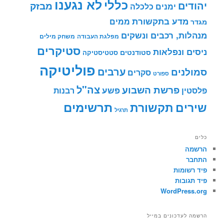
לא נגענו
כללי
יהודים
מבזק
ימנים
כלכלה
מדע בתקשורת
ממים
מגדר
מנהלות, רכבים ונשקים
מפלגת העבודה
משחק מילים
סטיקרים
ניסים ונפלאות
סטודנטים
סטטיסטיקה
פוליטיקה
ערבים
סמולנים
סקרים
ספורט
צה"ל
פרשת השבוע
פשע
פלסטין
רבנות
תרשימים
שירים
תקשורת
תרגיל
כלים
הרשמה
התחבר
פיד רשומות
פיד תגובות
WordPress.org
הרשמה לעדכונים במייל