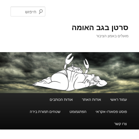
לדלג
לתוכן
חיפוש
סרטן בגב האומה
מועלים באמון הציבור
תפריט
עמוד ראשי
אודות האתר
אודות הכותבים
ראשי
פוסט פסאודו-אקראי
הפתגמומט
שטחים תמורת בירה
צרו קשר