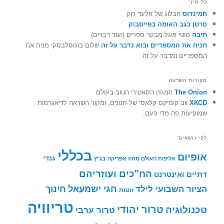
כל מיני
חמינדוס
הבלוג של אלעד רוֶק
סרטן בגב האומה בפייסבוק
תיבה
מוטי פוגל מבקר ספרים (ועוד דברים)
תניח את המספריים ובוא נדבר על זה
שלום בוגוסלבסקי מניח את
המספריים ומדבר על זה
מקורות השראה
The Onion
המגזין הסאטירי הטוב בעולם
XKCD
ווב קומיקס קלאסי של חנונים, ומקור השראה לדיאגרמות
שמופיעות פה מדי פעם.
לפי נושאים:
בכללי
אופיום
גנדי
אליפות העולם מחוז אפריקה
בג"ץ
הח"כים ועוזריהם
דתיים ואינטרנט
חינוך
חגי ישמעאל
הציור השבועי לילד
זוטות
טריוויה
טרור יהודי
טכנולוגיה
טרור ערבי