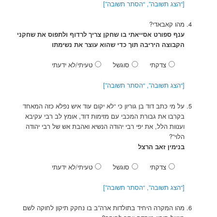
[“הצג תשובה”, “הסתר תשובה”]
מהו קאבאדי?
ענף ספורט אסייאתי בו שחקן צריך לרדוף ולתפוס את שחקני
הקבוצה היריבה תוך כדי שהוא עוצר את נשימתו
צדקתי
סוגשל
טעיתי/לא ידעתי
[“הצג תשובה”, “הסתר תשובה”]
על מי כתב דוד בן גוריון כי “לא יקום עוד איש נפלא כזה המאחד
בקרבו את גבורת המכבי עם מזימות דוד, אומץ לב רבי עקיבא
וענוות הלל, את יפי רבי יהודה הנשיא ואהבת אש של רבי יהודה
הלוי”?
בנימין זאב הרצל
צדקתי
סוגשל
טעיתי/לא ידעתי
[“הצג תשובה”, “הסתר תשובה”]
מהו המקרה היחיד בתולדות ארה”ב בו נחקק תיקון לחוקה לשם