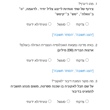
מהו דיגרף?
צירוף של שתי אותיות לייצוג צליל יחיד . לדוגמה, “וו”
ב”וואלה”, “טש” ב”‘קיטש”
צדקתי
סוגשל
טעיתי/לא ידעתי
[“הצג תשובה”, “הסתר תשובה”]
באיזו מדינה נמצאת האוכלוסייה הנוצרית הגדולה בעולם?
ארצות הברית (230 מיליון)
צדקתי
סוגשל
טעיתי/לא ידעתי
[“הצג תשובה”, “הסתר תשובה”]
מה מקור המונח דיבור “לאקוני”?
על שם חבל לאקוניה בו שכנה ספרטה, משום מנהג תושביה
להמעיט בדיבור
צדקתי
סוגשל
טעיתי/לא ידעתי