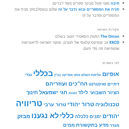
תיבה
מוטי פוגל מבקר ספרים (ועוד דברים)
תניח את המספריים ובוא נדבר על זה
שלום בוגוסלבסקי מניח את
המספריים ומדבר על זה
מקורות השראה
The Onion
המגזין הסאטירי הטוב בעולם
XKCD
ווב קומיקס קלאסי של חנונים, ומקור השראה לדיאגרמות
שמופיעות פה מדי פעם.
לפי נושאים:
בכללי
אופיום
גנדי
אליפות העולם מחוז אפריקה
בג"ץ
הח"כים ועוזריהם
דתיים ואינטרנט
חינוך
חגי ישמעאל
הציור השבועי לילד
זוטות
טריוויה
טרור יהודי
טכנולוגיה
טרור ערבי
לא נגענו
כללי
יהודים
מבזק
ימנים
כלכלה
מדע בתקשורת
ממים
מגדר