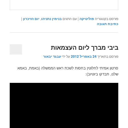
פורסם בקטגוריה
פוליטיקה
|
עם התגים
בנימין נתניהו
,
יום הזיכרון
|
כתיבת תגובה
ביבי מברך ליום העצמאות
פורסם בתאריך
24 באפריל 2012
על ידי
עבגד יבאור
סרטון אמיתי לחלוטין בחסות לשכת ראש הממשלה (באמת, באמא
שלנו, תבדקו ביוטיוב):