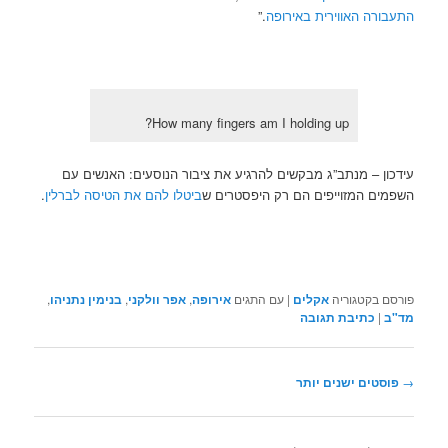
התעבורה האווירית באירופה
.”
How many fingers am I holding up?
עידכון – מנתב”ג מבקשים להרגיע את ציבור הנוסעים: האנשים עם
השפמים המזוייפים הם רק היפסטרים ש
ביטלו להם את הטיסה לברלין
.
פורסם בקטגוריה
אקלים
|
עם התגים
אירופה
,
אפר וולקני
,
בנימין נתניהו
,
מד"ב
|
כתיבת תגובה
ניווט
→
פוסטים ישנים יותר
בפוסטים