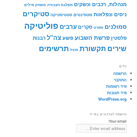
מנהלות, רכבים ונשקים
מפלגת העבודה
משחק מילים
סטיקרים
ניסים ונפלאות
סטודנטים
סטטיסטיקה
פוליטיקה
ערבים
סמולנים
סקרים
ספורט
צה"ל
פרשת השבוע
פשע
פלסטין
רבנות
תרשימים
שירים
תקשורת
תרגיל
כלים
הרשמה
התחבר
פיד רשומות
פיד תגובות
WordPress.org
הרשמה לעדכונים במייל
Your email: