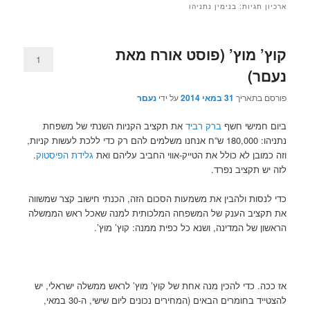
ארכיון תגיות:
בנימין נתניהו
קוץ’ מוץ’ (פוסט אורח מאת
1
נעםר)
פורסם בתאריך
31 במאי 2014
על ידי
נעםר
ביום חמישי חשף
ברק רביד
את תקציב הקניות השנתי של משפחת
נתניהו: 180,000 ש”ח אנחנו משלמים להם רק כדי ללכת לעשות קניות,
וזה כמובן לא כולל את הטייק-אווי החביב עליהם ואת
גלידת הפיסטוק
.
לזה יש תקציב נפרד.
כדי לנסות ולהבין את משמעות הסכום הזה, הכנתי חישוב קצר שמשווה
את תקציב הענק של המשפחה המלכותית למנה שאכל ראש הממשלה
הראשון של המדינה, ושנא כל כפית ממנה: קוץ’ מוץ’.
אז ככה. כדי להכין מנה אחת של קוץ’ מוץ’ לראש ממשלה ישראלי, יש
להצטייד בחומרים הבאים (המחירים נכונים ליום שישי, ה-30 במאי,