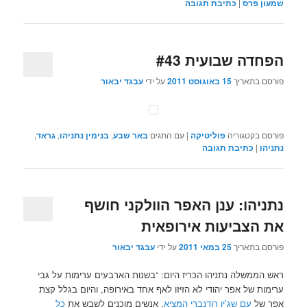
שמעון פרס
|
כתיבת תגובה
הפחדה שבועית #43
פורסם בתאריך
15 באוגוסט 2011
על ידי
עבגד יבאור
פורסם בקטגוריה
פוליטיקה
|
עם התגים
באר שבע
,
בנימין נתניהו
,
גראד
,
נתניהו
|
כתיבת תגובה
נתניהו: ענן האפר הוולקני חושף
את הצביעות אירופאית
פורסם בתאריך
25 במאי 2011
על ידי
עבגד יבאור
ראש הממשלה נתניהו הכריז היום: “בשנות הארבעים ערימות על גבי
ערימות של אפר יהודי לא הזיזו לאף אחד באירופה, והיום בגלל קצת
אפר של
עם שג’ין רודנברי המציא
, אנשים מוכנים לשבש את
כל