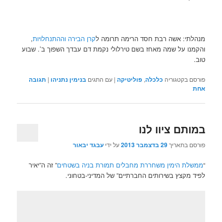
מנהלתי: אשה רבת חסד הרימה תרומה ל
קרן הבירה וההתנחלויות
,
והקמנו על שמה מאחז בשם טירלולי נקמת דם עבדך השפוך ב’. שבוע
טוב.
פורסם בקטגוריה
כלכלה
,
פוליטיקה
|
עם התגים
בנימין נתניהו
|
תגובה
אחת
במותם ציוו לנו
פורסם בתאריך
29 בדצמבר 2013
על ידי
עבגד יבאור
“
ממשלת הימין משחררת מחבלים תמורת בניה בשטחים
” זה ה”יאיר
לפיד מקצץ בשירותים החברתיים” של המדיני-בטחוני.