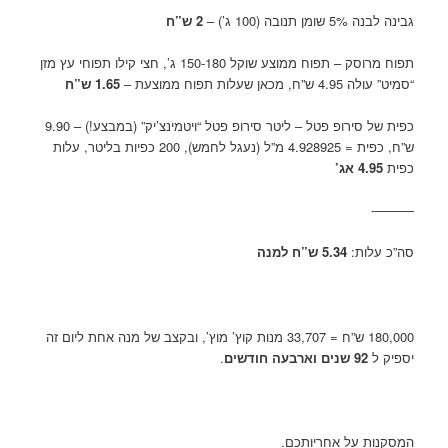
גבינה לבנה 5% שומן תנובה (100 ג’) –
2 ש”ח
תפוח מרוסק – תפוח ממוצע שוקל 150-180 ג’, חצי קילו תפוחי עץ מזן
“סמיט” עולה 4.95 ש”ח, מכאן שעלות תפוח ממוצעת –
1.65 ש”ח
כפית של סירופ פטל – ליטר סירופ פטל “ויטמינצ’יק” (במבצע!) – 9.90
ש”ח, כפית = 4.928925 מ”ל (נעגל לחמש), 200 כפיות בליטר, עלות
כפית
4.95 אג’
———-
סה”כ עלות:
5.34 ש”ח למנה
180,000 ש”ח = 33,707 מנות קוץ’ מוץ’, ובקצב של מנה אחת ליום זה
יספיק ל
92 שנים וארבעה חודשים
.
המסקנות על אחריותכם.