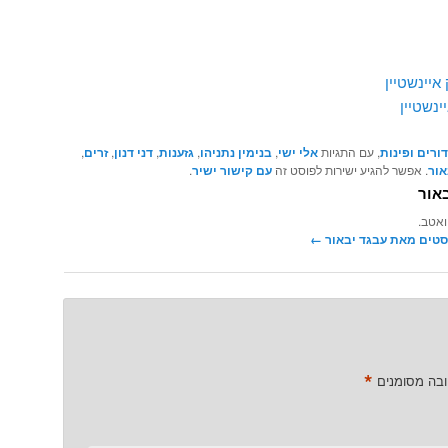
איינשטיין
ינשטיין
ורים ופינות
, עם התגיות
אלי ישי
,
בנימין נתניהו
,
גזענות
,
דני דנון
,
זרים
,
אור
. אפשר להגיע ישירות לפוסט זה
עם קישור ישיר
.
אור
ואטב.
סטים מאת עבגד יבאור‏
←
*
ובה מסומנים