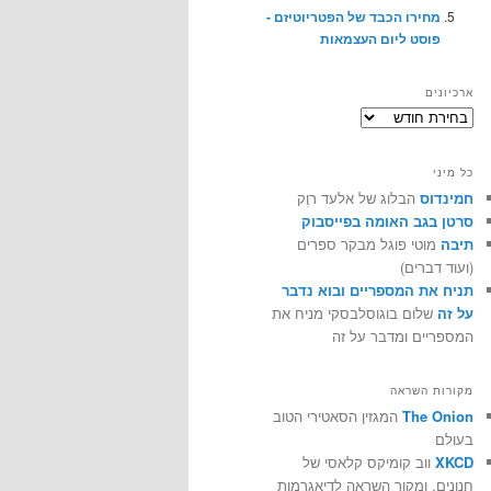
מחירו הכבד של הפטריוטיזם -
פוסט ליום העצמאות
ארכיונים
ארכיונים
כל מיני
חמינדוס
הבלוג של אלעד רוֶק
סרטן בגב האומה בפייסבוק
תיבה
מוטי פוגל מבקר ספרים
(ועוד דברים)
תניח את המספריים ובוא נדבר
על זה
שלום בוגוסלבסקי מניח את
המספריים ומדבר על זה
מקורות השראה
The Onion
המגזין הסאטירי הטוב
בעולם
XKCD
ווב קומיקס קלאסי של
חנונים, ומקור השראה לדיאגרמות