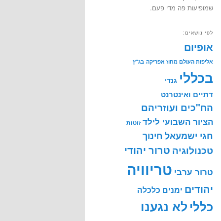
שמופיעות פה מדי פעם.
לפי נושאים:
אופיום
אליפות העולם מחוז אפריקה
בג"ץ
בכללי
גנדי
דתיים ואינטרנט
הח"כים ועוזריהם
הציור השבועי לילד
זוטות
חינוך
חגי ישמעאל
טרור יהודי
טכנולוגיה
טריוויה
טרור ערבי
יהודים
ימנים
כלכלה
לא נגענו
כללי