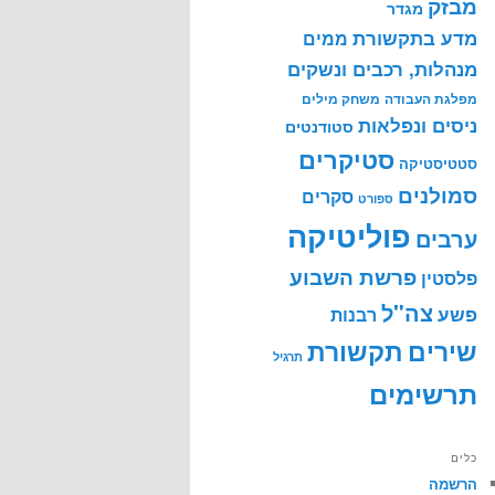
מבזק
מגדר
מדע בתקשורת
ממים
מנהלות, רכבים ונשקים
מפלגת העבודה
משחק מילים
ניסים ונפלאות
סטודנטים
סטיקרים
סטטיסטיקה
סמולנים
סקרים
ספורט
פוליטיקה
ערבים
פרשת השבוע
פלסטין
צה"ל
פשע
רבנות
שירים
תקשורת
תרגיל
תרשימים
כלים
הרשמה