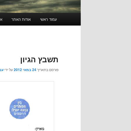
תפריט
עמוד ראשי
אודות האתר
או
ראשי
תשבץ הגיון
פורסם בתאריך
24 במאי 2012
על ידי
עב