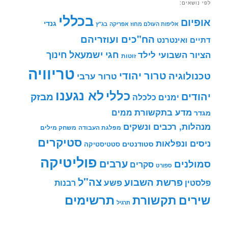
לפי נושאים:
בכללי
אופיום
גנדי
אליפות העולם מחוז אפריקה
בג"ץ
הח"כים ועוזריהם
דתיים ואינטרנט
חינוך
חגי ישמעאל
הציור השבועי לילד
זוטות
טריוויה
טרור יהודי
טכנולוגיה
טרור ערבי
לא נגענו
כללי
יהודים
מבזק
ימנים
כלכלה
מדע בתקשורת
ממים
מגדר
מנהלות, רכבים ונשקים
מפלגת העבודה
משחק מילים
סטיקרים
ניסים ונפלאות
סטודנטים
סטטיסטיקה
פוליטיקה
ערבים
סמולנים
סקרים
ספורט
צה"ל
פרשת השבוע
פשע
פלסטין
רבנות
תרשימים
שירים
תקשורת
תרגיל