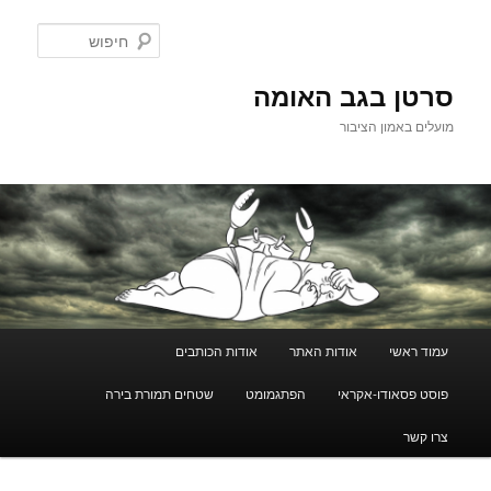
לדלג
לתוכן
חיפוש
סרטן בגב האומה
מועלים באמון הציבור
תפריט
עמוד ראשי
אודות האתר
אודות הכותבים
ראשי
פוסט פסאודו-אקראי
הפתגמומט
שטחים תמורת בירה
צרו קשר