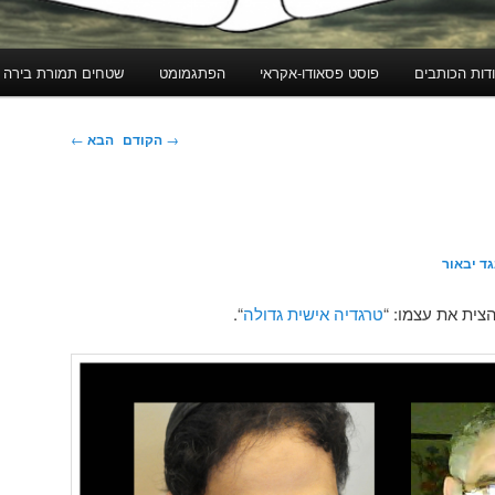
דות הכותבים
פוסט פסאודו-אקראי
הפתגמומט
שטחים תמורת בירה
ניווט
→
הקודם
הבא
←
בפוסטים
ד יבאור
צית את עצמו: “
טרגדיה אישית גדולה
“.