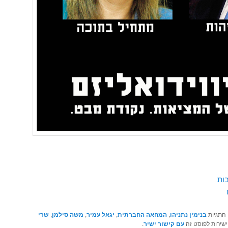
בות
 התגיות
בנימין נתניהו
,
המחאה החברתית
,
יגאל עמיר
,
משה סילמן
,
שרי
ישירות לפוסט זה
עם קישור ישיר
.