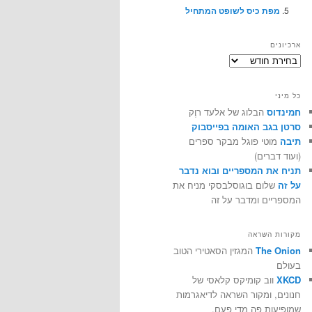
מפת כיס לשופט המתחיל
ארכיונים
ארכיונים
כל מיני
חמינדוס
הבלוג של אלעד רוֶק
סרטן בגב האומה בפייסבוק
תיבה
מוטי פוגל מבקר ספרים
(ועוד דברים)
תניח את המספריים ובוא נדבר
על זה
שלום בוגוסלבסקי מניח את
המספריים ומדבר על זה
מקורות השראה
The Onion
המגזין הסאטירי הטוב
בעולם
XKCD
ווב קומיקס קלאסי של
חנונים, ומקור השראה לדיאגרמות
שמופיעות פה מדי פעם.