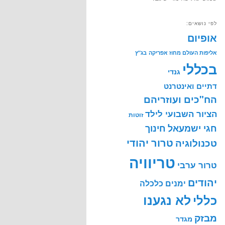
לפי נושאים:
אופיום
אליפות העולם מחוז אפריקה
בג"ץ
בכללי
גנדי
דתיים ואינטרנט
הח"כים ועוזריהם
הציור השבועי לילד
זוטות
חינוך
חגי ישמעאל
טרור יהודי
טכנולוגיה
טריוויה
טרור ערבי
יהודים
ימנים
כלכלה
לא נגענו
כללי
מבזק
מגדר