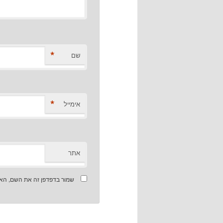
*
שם
*
אימייל
אתר
שמור בדפדפן זה את השם, האי