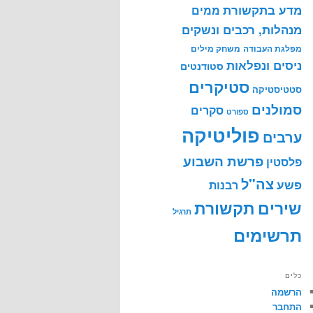
מדע בתקשורת
ממים
מנהלות, רכבים ונשקים
מפלגת העבודה
משחק מילים
ניסים ונפלאות
סטודנטים
סטיקרים
סטטיסטיקה
סמולנים
סקרים
ספורט
פוליטיקה
ערבים
פרשת השבוע
פלסטין
צה"ל
פשע
רבנות
שירים
תקשורת
תרגיל
תרשימים
כלים
הרשמה
התחבר