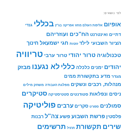
לפי נושאים:
בכללי
אופיום
גנדי
אליפות העולם מחוז אפריקה
בג"ץ
הח"כים ועוזריהם
דתיים ואינטרנט
חינוך
חגי ישמעאל
הציור השבועי לילד
זוטות
טריוויה
טרור יהודי
טכנולוגיה
טרור ערבי
לא נגענו
כללי
יהודים
מבזק
ימנים
כלכלה
מדע בתקשורת
ממים
מגדר
מנהלות, רכבים ונשקים
מפלגת העבודה
משחק מילים
סטיקרים
ניסים ונפלאות
סטודנטים
סטטיסטיקה
פוליטיקה
ערבים
סמולנים
סקרים
ספורט
צה"ל
פרשת השבוע
פשע
פלסטין
רבנות
תרשימים
שירים
תקשורת
תרגיל