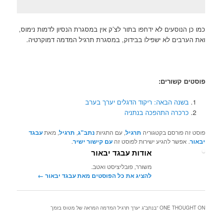
כמו כן הנוסעים לא ידחפו בתור לצ’ק אין במסגרת הנסיון לדמות נימוס,
ואת הערבים לא ישפילו בבידוק, במסגרת תרגיל המדמה דמוקרטיה.
פוסטים קשורים:
בשנה הבאה: ריקוד הדגלים יערך בערב
כרכרה התהפכה בנתניה
פוסט זה פורסם בקטגוריה
תרגיל
, עם התגיות
נתב"ג
,
תרגיל
, מאת
עבגד
יבאור
. אפשר להגיע ישירות לפוסט זה
עם קישור ישיר
.
אודות עבגד יבאור
משורר, פובליציסט ואטב.
להציג את כל הפוסטים מאת עבגד יבאור‏
←
ONE THOUGHT ON “
בנתב”ג יערך תרגיל המדמה המראה של מטוס בזמן
”