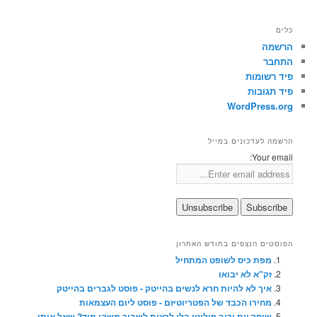
כלים
הרשמה
התחבר
פיד רשומות
פיד תגובות
WordPress.org
הרשמה לעדכונים במייל
Your email:
הפוסטים הנצפים בחודש האחרון
מפת כיס לשופט המתחיל
זק"א לא יבואו
איך לא להיות חרא לנשים בהייטק - פוסט לגברים בהייטק
מחירו הכבד של הפטריוטיזם - פוסט ליום העצמאות
שיחה עם יריב פוליטי בלי לרצות לשבור משהו מיד? שאל אותי