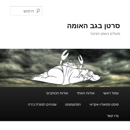
לדלג
לתוכן
חיפוש
סרטן בגב האומה
מועלים באמון הציבור
תפריט
עמוד ראשי
אודות האתר
אודות הכותבים
ראשי
פוסט פסאודו-אקראי
הפתגמומט
שטחים תמורת בירה
צרו קשר