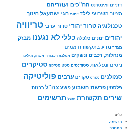
הח"כים ועוזריהם
דתיים ואינטרנט
חינוך
חגי ישמעאל
הציור השבועי לילד
זוטות
טריוויה
טרור יהודי
טכנולוגיה
טרור ערבי
לא נגענו
כללי
יהודים
מבזק
ימנים
כלכלה
מדע בתקשורת
ממים
מגדר
מנהלות, רכבים ונשקים
מפלגת העבודה
משחק מילים
סטיקרים
ניסים ונפלאות
סטודנטים
סטטיסטיקה
פוליטיקה
ערבים
סמולנים
סקרים
ספורט
צה"ל
פרשת השבוע
פשע
פלסטין
רבנות
תרשימים
שירים
תקשורת
תרגיל
כלים
הרשמה
התחבר