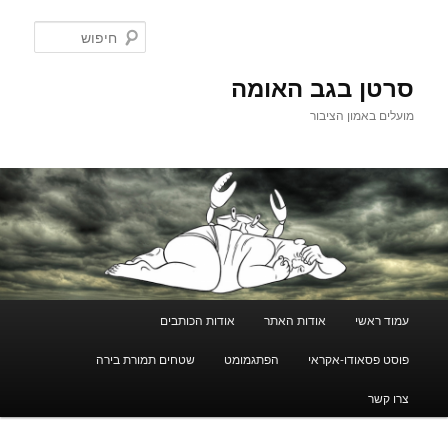
לדלג
לתוכן
חיפוש
סרטן בגב האומה
מועלים באמון הציבור
תפריט
עמוד ראשי
אודות האתר
אודות הכותבים
ראשי
פוסט פסאודו-אקראי
הפתגמומט
שטחים תמורת בירה
צרו קשר