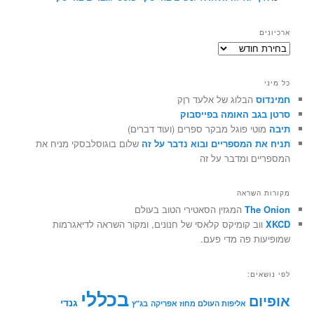
ארכיונים
ארכיונים
כל מיני
חמינדוס
הבלוג של אלעד רוֶק
סרטן בגב האומה בפייסבוק
תיבה
מוטי פוגל מבקר ספרים (ועוד דברים)
תניח את המספריים ובוא נדבר על זה
שלום בוגוסלבסקי מניח את
המספריים ומדבר על זה
מקורות השראה
The Onion
המגזין הסאטירי הטוב בעולם
XKCD
ווב קומיקס קלאסי של חנונים, ומקור השראה לדיאגרמות
שמופיעות פה מדי פעם.
לפי נושאים:
בכללי
אופיום
גנדי
אליפות העולם מחוז אפריקה
בג"ץ