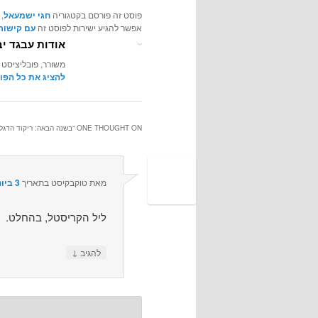
פוסט זה פורסם בקטגוריה
חגי ישמעאל
,
אפשר להגיע ישירות לפוסט זה
עם קישור 
אודות עבגד יב
משורר, פובליציסט 
להציג את כל הפו
ONE THOUGHT ON “
בשנה הבאה: ריקוד הדגל
מאת
טוקבקיסט
בתאריך
3 ביוני 2011 בשעה 19:30
ליל הקריסטל, בהחלט.
↓
להגיב