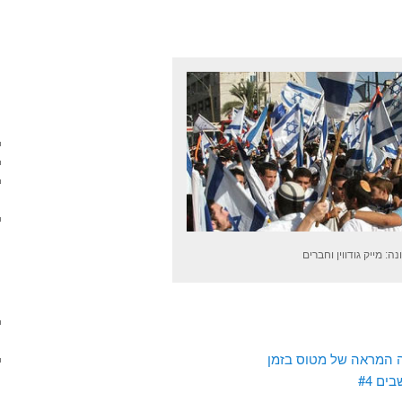
ה: מייק גודווין וחברים
ה המראה של מטוס בזמן
ים #4