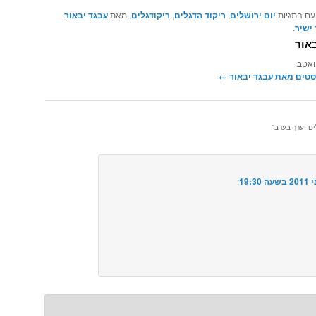
 עם התגיות
יום ירושלים
,
ריקוד הדגלים
,
ריקודגלים
, מאת
עבגד יבאור
.
ישיר
.
אור
ואטב.
סטים מאת עבגד יבאור‏
←
ים יערך בערב
”
:‏