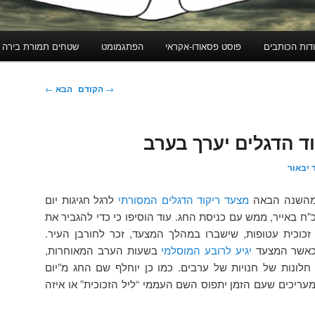
דות הכותבים
פוסט פסאודו-אקראי
הפתגמומט
שטחים תמורת בירה
ניווט
→
הקודם
הבא
←
בפוסטים
ד הדגלים יערך בערב
 יבאור
ל מהשנה הבאה
מצעד ריקוד הדגלים המסורתי
לרגל חגיגות יום
ח באייר, ממש עם כניסת החג. עוד הוסיפו כי כדי להגביר את
זכוכית עטופות, שישברו במהלך המצעד, זכר לחורבן העיר.
 כאשר המצעד
יגיע לרובע המוסלמי
בשעות הערב המאוחרות,
לונות של חנויות של ערבים. כמו כן יוחלף שם החג מ”יום
 מעריכים שעם הזמן יתפוס השם העממי “ליל הזכוכית” או איזה