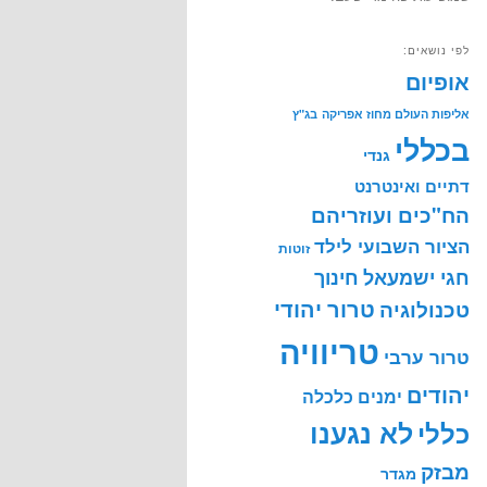
לפי נושאים:
אופיום
אליפות העולם מחוז אפריקה
בג"ץ
בכללי
גנדי
דתיים ואינטרנט
הח"כים ועוזריהם
הציור השבועי לילד
זוטות
חינוך
חגי ישמעאל
טרור יהודי
טכנולוגיה
טריוויה
טרור ערבי
יהודים
ימנים
כלכלה
לא נגענו
כללי
מבזק
מגדר