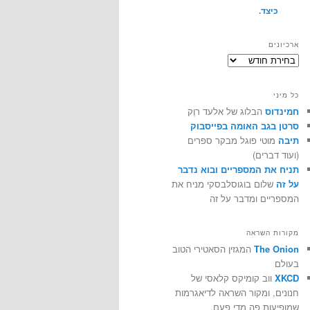
כיצד.
ארכיונים
ארכיונים
כל מיני
חמינדוס
הבלוג של אלעד רוֶק
סרטן בגב האומה בפייסבוק
תיבה
מוטי פוגל מבקר ספרים
(ועוד דברים)
תניח את המספריים ובוא נדבר
על זה
שלום בוגוסלבסקי מניח את
המספריים ומדבר על זה
מקורות השראה
The Onion
המגזין הסאטירי הטוב
בעולם
XKCD
ווב קומיקס קלאסי של
חנונים, ומקור השראה לדיאגרמות
שמופיעות פה מדי פעם.