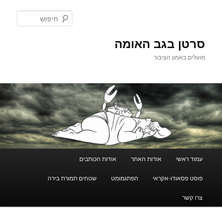
לדלג
לתוכן
חיפוש
סרטן בגב האומה
מועלים באמון הציבור
תפריט
עמוד ראשי
אודות האתר
אודות הכותבים
ראשי
פוסט פסאודו-אקראי
הפתגמומט
שטחים תמורת בירה
צרו קשר