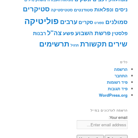
סטיקרים
ניסים ונפלאות
סטודנטים
סטטיסטיקה
פוליטיקה
ערבים
סמולנים
סקרים
ספורט
צה"ל
פרשת השבוע
פשע
פלסטין
רבנות
תרשימים
שירים
תקשורת
תרגיל
כלים
הרשמה
התחבר
פיד רשומות
פיד תגובות
WordPress.org
הרשמה לעדכונים במייל
Your email: