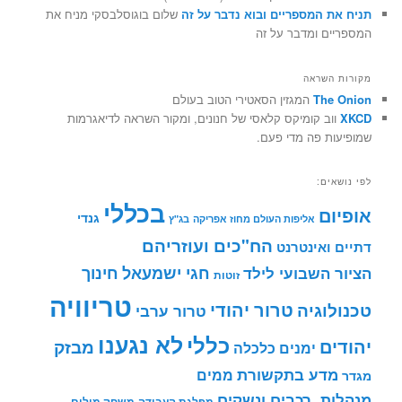
תניח את המספריים ובוא נדבר על זה
שלום בוגוסלבסקי מניח את
המספריים ומדבר על זה
מקורות השראה
The Onion
המגזין הסאטירי הטוב בעולם
XKCD
ווב קומיקס קלאסי של חנונים, ומקור השראה לדיאגרמות
שמופיעות פה מדי פעם.
לפי נושאים:
בכללי
אופיום
גנדי
אליפות העולם מחוז אפריקה
בג"ץ
הח"כים ועוזריהם
דתיים ואינטרנט
חינוך
חגי ישמעאל
הציור השבועי לילד
זוטות
טריוויה
טרור יהודי
טכנולוגיה
טרור ערבי
לא נגענו
כללי
יהודים
מבזק
ימנים
כלכלה
מדע בתקשורת
ממים
מגדר
מנהלות, רכבים ונשקים
מפלגת העבודה
משחק מילים