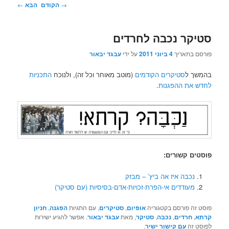
ניווט
→
הקודם
הבא
←
בפוסטים
סטיקר נכבה לחרדים
פורסם בתאריך
4 ביוני 2011
על ידי
עבגד יבאור
בהמשך ל
סטיקרים הקודמים
(מוטב מאוחר וכל זה), ולנוכח
התכניות
לחדש את ההפגנות
.
פוסטים קשורים:
נכבה איז אה ביץ’ – מבזק
מעודדים אי-הפרת-זכויות-אדם-בסיסיות (עם סטיקר)
פוסט זה פורסם בקטגוריה
אופיום
,
סטיקרים
, עם התגיות
הפגנה
,
חניון
קרתא
,
חרדים
,
נכבה
,
סטיקר
, מאת
עבגד יבאור
. אפשר להגיע ישירות
לפוסט זה
עם קישור ישיר
.