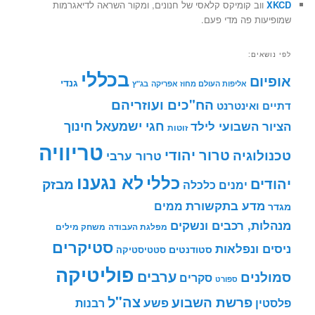
XKCD
ווב קומיקס קלאסי של חנונים, ומקור השראה לדיאגרמות
שמופיעות פה מדי פעם.
לפי נושאים:
בכללי
אופיום
גנדי
אליפות העולם מחוז אפריקה
בג"ץ
הח"כים ועוזריהם
דתיים ואינטרנט
חינוך
חגי ישמעאל
הציור השבועי לילד
זוטות
טריוויה
טרור יהודי
טכנולוגיה
טרור ערבי
לא נגענו
כללי
יהודים
מבזק
ימנים
כלכלה
מדע בתקשורת
ממים
מגדר
מנהלות, רכבים ונשקים
מפלגת העבודה
משחק מילים
סטיקרים
ניסים ונפלאות
סטודנטים
סטטיסטיקה
פוליטיקה
ערבים
סמולנים
סקרים
ספורט
צה"ל
פרשת השבוע
פשע
פלסטין
רבנות