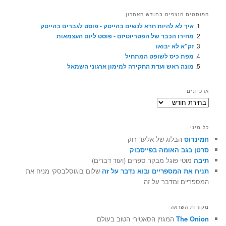
הפוסטים הנצפים בחודש האחרון
איך לא להיות חרא לנשים בהייטק - פוסט לגברים בהייטק
מחירו הכבד של הפטריוטיזם - פוסט ליום העצמאות
זק"א לא יבואו
מפת כיס לשופט המתחיל
מונה ראש ועדת החקירה למימון ארגוני השמאל
ארכיונים
ארכיונים
כל מיני
חמינדוס
הבלוג של אלעד רוֶק
סרטן בגב האומה בפייסבוק
תיבה
מוטי פוגל מבקר ספרים (ועוד דברים)
תניח את המספריים ובוא נדבר על זה
שלום בוגוסלבסקי מניח את
המספריים ומדבר על זה
מקורות השראה
The Onion
המגזין הסאטירי הטוב בעולם