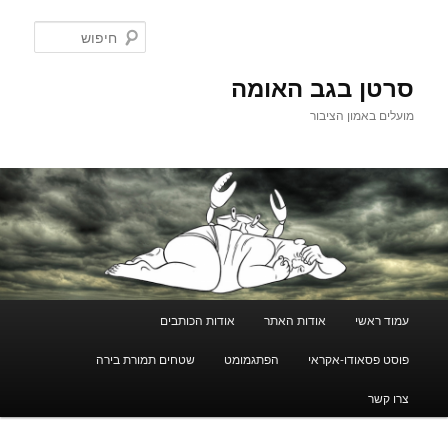
לדלג
לתוכן
חיפוש
סרטן בגב האומה
מועלים באמון הציבור
תפריט
עמוד ראשי
אודות האתר
אודות הכותבים
ראשי
פוסט פסאודו-אקראי
הפתגמומט
שטחים תמורת בירה
צרו קשר