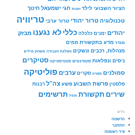
חינוך
חגי ישמעאל
הציור השבועי לילד
זוטות
טריוויה
טרור יהודי
טכנולוגיה
טרור ערבי
לא נגענו
כללי
יהודים
מבזק
ימנים
כלכלה
מדע בתקשורת
ממים
מגדר
מנהלות, רכבים ונשקים
מפלגת העבודה
משחק מילים
סטיקרים
ניסים ונפלאות
סטודנטים
סטטיסטיקה
פוליטיקה
ערבים
סמולנים
סקרים
ספורט
צה"ל
פרשת השבוע
פשע
פלסטין
רבנות
תרשימים
שירים
תקשורת
תרגיל
כלים
הרשמה
התחבר
פיד רשומות