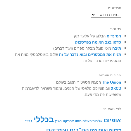
ארכיונים
ארכיונים
כל מיני
חמינדוס
הבלוג של אלעד רוֶק
סרטן בגב האומה בפייסבוק
תיבה
מוטי פוגל מבקר ספרים (ועוד דברים)
תניח את המספריים ובוא נדבר על זה
שלום בוגוסלבסקי מניח את
המספריים ומדבר על זה
מקורות השראה
The Onion
המגזין הסאטירי הטוב בעולם
XKCD
ווב קומיקס קלאסי של חנונים, ומקור השראה לדיאגרמות
שמופיעות פה מדי פעם.
לפי נושאים:
בכללי
אופיום
גנדי
אליפות העולם מחוז אפריקה
בג"ץ
הח"כים ועוזריהם
דתיים ואינטרנט