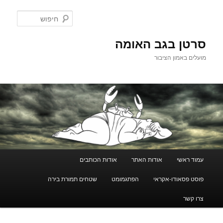
לדלג
לתוכן
חיפוש
סרטן בגב האומה
מועלים באמון הציבור
תפריט
עמוד ראשי
אודות האתר
אודות הכותבים
ראשי
פוסט פסאודו-אקראי
הפתגמומט
שטחים תמורת בירה
צרו קשר