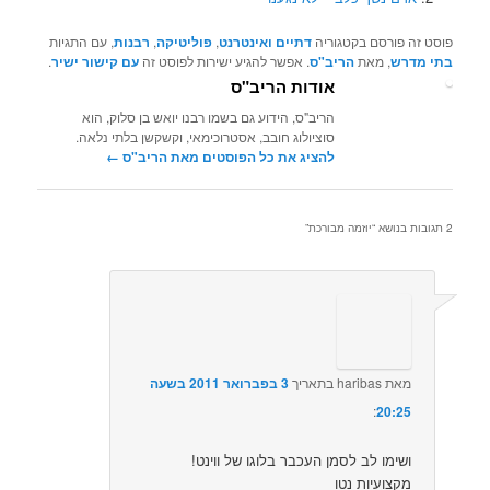
פוסט זה פורסם בקטגוריה
דתיים ואינטרנט
,
פוליטיקה
,
רבנות
, עם התגיות
בתי מדרש
, מאת
הריב"ס
. אפשר להגיע ישירות לפוסט זה
עם קישור ישיר
.
אודות הריב"ס
הריב"ס, הידוע גם בשמו רבנו יואש בן סלוק, הוא
סוציולוג חובב, אסטרוכימאי, וקשקשן בלתי נלאה.
להציג את כל הפוסטים מאת הריב"ס‏
←
2 תגובות בנושא “
יוזמה מבורכת
”
מאת
haribas
בתאריך
3 בפברואר 2011 בשעה
20:25
:‏
ושימו לב לסמן העכבר בלוגו של ווינט!
מקצועיות נטו