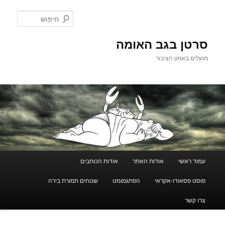
לדלג
לתוכן
חיפוש
סרטן בגב האומה
מועלים באמון הציבור
תפריט
עמוד ראשי
אודות האתר
אודות הכותבים
ראשי
פוסט פסאודו-אקראי
הפתגמומט
שטחים תמורת בירה
צרו קשר