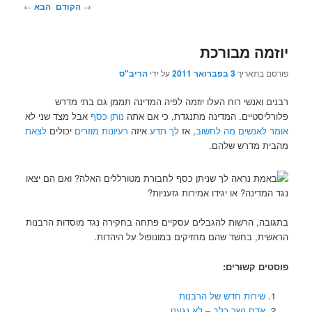
ניווט
→
הקודם
הבא
←
בפוסטים
יוזמה מבורכת
פורסם בתאריך
3 בפברואר 2011
על ידי
הריב"ס
רבנים ואנשי רוח העלו יוזמה לפיה המדינה תממן גם בתי מדרש
פלורליסטיים. המדינה מתנגדת, כי אם אתה
נותן כסף
אבל מצד שני לא
אומר לאנשים מה לחשוב
, אז
לך תדע
איזה
רעיונות מוזרים
יכולים
לצאת
מהבית מדרש שלהם.
בתגובה, הרשות להגבלים עסקיים פתחה בחקירה נגד מוסדות הרבנות
הראשית, בחשד שהם מחזיקים במונופול על היהדות.
פוסטים קשורים:
שירות חדש של הרבנות
אדם נשך כלב – לא נגענו