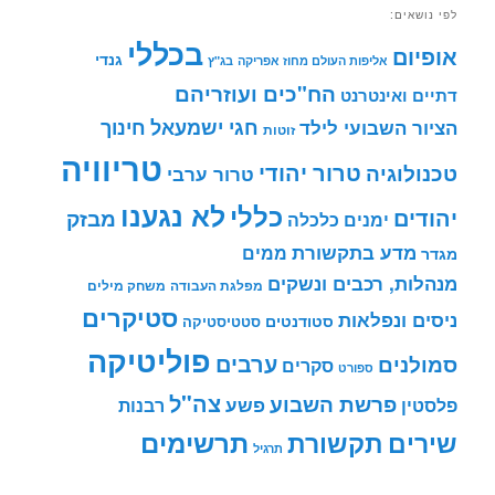
לפי נושאים:
בכללי
אופיום
גנדי
אליפות העולם מחוז אפריקה
בג"ץ
הח"כים ועוזריהם
דתיים ואינטרנט
חינוך
חגי ישמעאל
הציור השבועי לילד
זוטות
טריוויה
טרור יהודי
טכנולוגיה
טרור ערבי
לא נגענו
כללי
יהודים
מבזק
ימנים
כלכלה
מדע בתקשורת
ממים
מגדר
מנהלות, רכבים ונשקים
מפלגת העבודה
משחק מילים
סטיקרים
ניסים ונפלאות
סטודנטים
סטטיסטיקה
פוליטיקה
ערבים
סמולנים
סקרים
ספורט
צה"ל
פרשת השבוע
פשע
פלסטין
רבנות
תרשימים
שירים
תקשורת
תרגיל