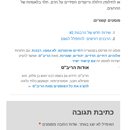
או לחילופין הילולה וריקודים חסידיים על הדם, תלוי בלאומיות של
ההרוגים.
פוסטים קשורים:
שירות חדש של הרבנות #2
הרבנים דורשים: להתפלל לגשם
פוסט זה פורסם בקטגוריה
דתיים ואינטרנט
,
לא נגענו
,
רבנות
, עם התגיות
אלוהים
,
דתיים
,
חרדים
,
יהודים
,
שטויות
, מאת
הריב"ס
. אפשר להגיע
ישירות לפוסט זה
עם קישור ישיר
.
אודות הריב"ס
הריב"ס, הידוע גם בשמו רבנו יואש בן סלוק, הוא
סוציולוג חובב, אסטרוכימאי, וקשקשן בלתי נלאה.
להציג את כל הפוסטים מאת הריב"ס‏
←
כתיבת תגובה
*
האימייל לא יוצג באתר.
שדות החובה מסומנים