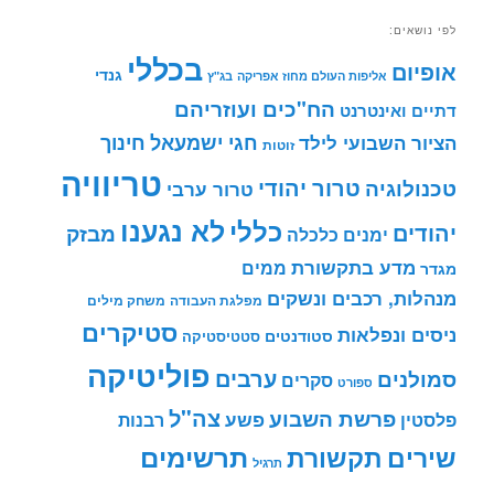
לפי נושאים:
בכללי
אופיום
גנדי
אליפות העולם מחוז אפריקה
בג"ץ
הח"כים ועוזריהם
דתיים ואינטרנט
חינוך
חגי ישמעאל
הציור השבועי לילד
זוטות
טריוויה
טרור יהודי
טכנולוגיה
טרור ערבי
לא נגענו
כללי
יהודים
מבזק
ימנים
כלכלה
מדע בתקשורת
ממים
מגדר
מנהלות, רכבים ונשקים
מפלגת העבודה
משחק מילים
סטיקרים
ניסים ונפלאות
סטודנטים
סטטיסטיקה
פוליטיקה
ערבים
סמולנים
סקרים
ספורט
צה"ל
פרשת השבוע
פשע
פלסטין
רבנות
תרשימים
שירים
תקשורת
תרגיל