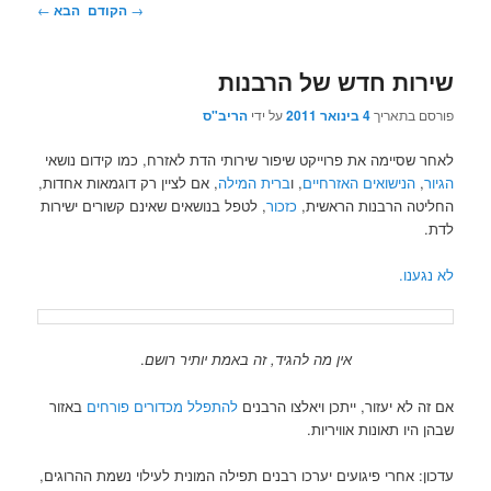
ניווט
→
הקודם
הבא
←
בפוסטים
שירות חדש של הרבנות
פורסם בתאריך
4 בינואר 2011
על ידי
הריב"ס
לאחר שסיימה את פרוייקט שיפור שירותי הדת לאזרח, כמו קידום נושאי
הגיור
,
הנישואים האזרחיים
, ו
ברית המילה
, אם לציין רק דוגמאות אחדות,
החליטה הרבנות הראשית,
כזכור
, לטפל בנושאים שאינם קשורים ישירות
לדת.
לא נגענו.
אין מה להגיד, זה באמת יותיר רושם
.
אם זה לא יעזור, ייתכן ויאלצו הרבנים
להתפלל מכדורים פורחים
באזור
שבהן היו תאונות אוויריות.
עדכון: אחרי פיגועים יערכו רבנים תפילה המונית לעילוי נשמת ההרוגים,