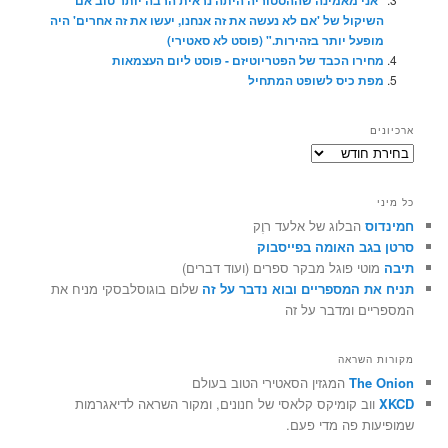
"אני מאמינה שההסטוריה היתה נראית הרבה יותר טוב אם
השיקול של 'אם לא נעשה את זה אנחנו, יעשו את זה אחרים' היה
מופעל יותר בזהירות." (פוסט לא סאטירי)
מחירו הכבד של הפטריוטיזם - פוסט ליום העצמאות
מפת כיס לשופט המתחיל
ארכיונים
ארכיונים
כל מיני
חמינדוס
הבלוג של אלעד רוֶק
סרטן בגב האומה בפייסבוק
תיבה
מוטי פוגל מבקר ספרים (ועוד דברים)
תניח את המספריים ובוא נדבר על זה
שלום בוגוסלבסקי מניח את
המספריים ומדבר על זה
מקורות השראה
The Onion
המגזין הסאטירי הטוב בעולם
XKCD
ווב קומיקס קלאסי של חנונים, ומקור השראה לדיאגרמות
שמופיעות פה מדי פעם.