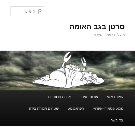
לדלג
לתוכן
חיפוש
סרטן בגב האומה
מועלים באמון הציבור
תפריט
עמוד ראשי
אודות האתר
אודות הכותבים
ראשי
פוסט פסאודו-אקראי
הפתגמומט
שטחים תמורת בירה
צרו קשר