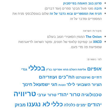
סרטן בגב האומה בפייסבוק
תיבה
מוטי פוגל מבקר ספרים (ועוד דברים)
תניח את המספריים ובוא נדבר על זה
שלום בוגוסלבסקי מניח את
המספריים ומדבר על זה
מקורות השראה
The Onion
המגזין הסאטירי הטוב בעולם
XKCD
ווב קומיקס קלאסי של חנונים, ומקור השראה לדיאגרמות
שמופיעות פה מדי פעם.
לפי נושאים:
בכללי
אופיום
גנדי
אליפות העולם מחוז אפריקה
בג"ץ
הח"כים ועוזריהם
דתיים ואינטרנט
חינוך
חגי ישמעאל
הציור השבועי לילד
זוטות
טריוויה
טרור יהודי
טכנולוגיה
טרור ערבי
לא נגענו
כללי
יהודים
מבזק
ימנים
כלכלה