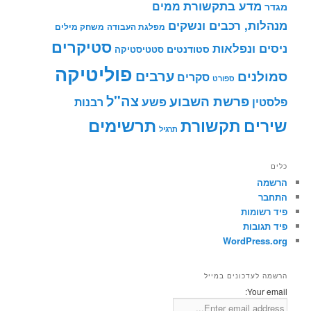
מדע בתקשורת
ממים
מגדר
מנהלות, רכבים ונשקים
מפלגת העבודה
משחק מילים
סטיקרים
ניסים ונפלאות
סטודנטים
סטטיסטיקה
פוליטיקה
ערבים
סמולנים
סקרים
ספורט
צה"ל
פרשת השבוע
פשע
פלסטין
רבנות
תרשימים
שירים
תקשורת
תרגיל
כלים
הרשמה
התחבר
פיד רשומות
פיד תגובות
WordPress.org
הרשמה לעדכונים במייל
Your email: