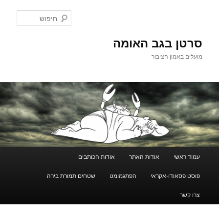
לדלג
לתוכן
חיפוש
סרטן בגב האומה
מועלים באמון הציבור
תפריט
עמוד ראשי
אודות האתר
אודות הכותבים
ראשי
פוסט פסאודו-אקראי
הפתגמומט
שטחים תמורת בירה
צרו קשר